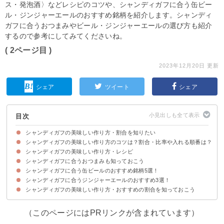
ス・発泡酒〉などレシピのコツや、シャンディガフに合う缶ビー
ル・ジンジャーエールのおすすめ銘柄を紹介します。シャンディ
ガフに合うおつまみやビール・ジンジャーエールの選び方も紹介
するので参考にしてみてくださいね。
( 2ページ目 )
2023年12月20日 更新
シェア
ツイート
シェア
目次
シャンディガフの美味しい作り方・割合を知りたい
シャンディガフの美味しい作り方のコツは？割合・比率や入れる順番は？
そもそもシャンディガフとは？ビールとジンジャーエールのカクテル？
シャンディガフの美味しい作り方・レシピ
①ビールとジンジャーエールの割合・比率・泡の量
②ビールとジンジャーエールの入れる順番・氷の有無
③グラスの選び方
④シャンディガフに合うビールの選び方
⑤シャンディガフに合うジンジャーエールの選び方
シャンディガフに合うおつまみも知っておこう
材料
作り方・手順
シャンディガフに合う缶ビールのおすすめ銘柄5選！
シャンディガフに合うジンジャーエールのおすすめ3選！
①キリン 一番搾り 生ビール 350ml缶｜麒麟麦酒 キリンビール（212
②サントリー ザ・プレミアム・モルツ 香るエール ｜サントリー（234
③ギネス ドラフト 330ml缶｜ディアジオ社（輸入者および取引先：麒麟
④キリン 淡麗 極上〈生〉｜麒麟麦酒 キリンビール（147円）
⑤キリン 零ICHI｜麒麟麦酒 キリンビール（124円）
円）
円）
麦酒株式会社）（281円）
シャンディガフの美味しい作り方・おすすめの割合を知っておこう
①カナダドライ ジンジャーエール 500ml｜コカ･コーラ（132円）
②ウィルキンソン ジンジャーエール 辛口 500ml｜アサヒ（151円）
③サントリー ジンジャーエール 200ml缶×30本入｜サントリー（3,488円）
（このページにはPRリンクが含まれています）