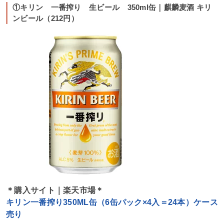
①キリン 一番搾り 生ビール 350ml缶｜麒麟麦酒 キリ
ンビール（212円）
＊購入サイト｜楽天市場＊
キリン一番搾り350ML缶（6缶パック×4入＝24本）ケース
売り