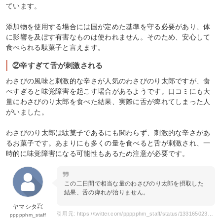
ています。
添加物を使用する場合には国が定めた基準を守る必要があり、体
に影響を及ぼす有害なものは使われません。そのため、安心して
食べられる駄菓子と言えます。
②辛すぎて舌が刺激される
わさびの風味と刺激的な辛さが人気のわさびのり太郎ですが、食
べすぎると味覚障害を起こす場合があるようです。口コミにも大
量にわさびのり太郎を食べた結果、実際に舌が痺れてしまった人
がいました。
わさびのり太郎は駄菓子であるにも関わらず、刺激的な辛さがあ
るお菓子です。あまりにも多くの量を食べると舌が刺激され、一
時的に味覚障害になる可能性もあるため注意が必要です。
この二日間で相当な量のわさびのり太郎を摂取した
結果、舌の痺れが治りません。
ヤマシタ㌠
引用元: https://twitter.com/ppppphm_staff/status/1331650231163789314
ppppphm_staff