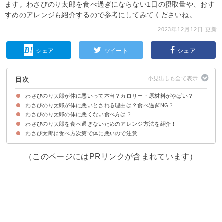
ます。わさびのり太郎を食べ過ぎにならない1日の摂取量や、おす
すめのアレンジも紹介するので参考にしてみてくださいね。
2023年12月12日 更新
シェア
ツイート
シェア
目次
わさびのり太郎が体に悪いって本当？カロリー・原材料がやばい？
わさびのり太郎が体に悪いとされる理由は？食べ過ぎNG？
わさびのり太郎の原材料
わさびのり太郎のカロリー
わさびのり太郎の体に悪くない食べ方は？
①食品添加物が多い
②辛すぎて舌が刺激される
わさびのり太郎を食べ過ぎないためのアレンジ方法を紹介！
①わさびのり太郎を食べる量は1日1〜5枚程度が目安
②わさび太郎を食べる際は栄養バランスに注意
わさび太郎は食べ方次第で体に悪いので注意
①わさびのり太郎とリッツのおつまみ
②豆腐のわさびのり太郎のせ
③わさびのり太郎の野菜炒め
（このページにはPRリンクが含まれています）