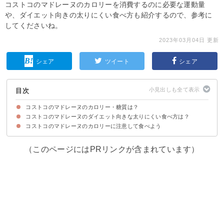
コストコのマドレーヌのカロリーを消費するのに必要な運動量
や、ダイエット向きの太りにくい食べ方も紹介するので、参考に
してくださいね。
2023年03月04日 更新
シェア
ツイート
シェア
目次
コストコのマドレーヌのカロリー・糖質は？
コストコのマドレーヌのダイエット向きな太りにくい食べ方は？
コストコのマドレーヌのカロリー・糖質
コストコのマドレーヌのカロリー・糖質を他の焼き菓子類と比較
コストコのマドレーヌ（1個）のカロリー消費に必要な運動量
コストコのマドレーヌのカロリーに注意して食べよう
①夜に食べない
②よく噛んでゆっくり食べる
（このページにはPRリンクが含まれています）