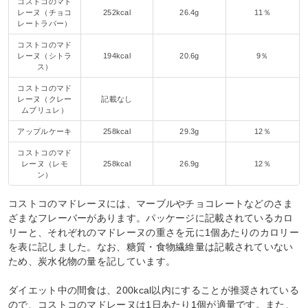
コストコのマド
レーヌ（チョコ
252kcal
26.4g
11％
レートラバー）
コストコのマド
レーヌ（シトラ
194kcal
20.6g
9％
ス）
コストコのマド
レーヌ（クレー
記載なし
ムブリュレ）
アップルケーキ
258kcal
29.3g
12％
コストコのマド
レーヌ（レモ
258kcal
26.9g
12％
ン）
コストコのマドレーヌには、マーブルやチョコレートなどのさま
ざまなフレーバーがあります。パッケージに記載されているカロ
リーと、それぞれのマドレーヌの重さを元に1個あたりのカロリー
を表に記しました。なお、糖質・食物繊維量は記載されていない
ため、炭水化物の量を記しています。
ダイエット中の間食は、200kcal以内にすることが推奨されている
ので、コストコのマドレーヌは1日あたり1個が適量です。また、