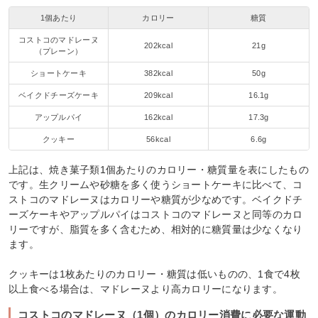
1個あたり
カロリー
糖質
コストコのマドレーヌ
202kcal
21g
（プレーン）
ショートケーキ
382kcal
50g
ベイクドチーズケーキ
209kcal
16.1g
アップルパイ
162kcal
17.3g
クッキー
56kcal
6.6g
上記は、焼き菓子類1個あたりのカロリー・糖質量を表にしたもの
です。生クリームや砂糖を多く使うショートケーキに比べて、コ
ストコのマドレーヌはカロリーや糖質が少なめです。ベイクドチ
ーズケーキやアップルパイはコストコのマドレーヌと同等のカロ
リーですが、脂質を多く含むため、相対的に糖質量は少なくなり
ます。
クッキーは1枚あたりのカロリー・糖質は低いものの、1食で4枚
以上食べる場合は、マドレーヌより高カロリーになります。
コストコのマドレーヌ（1個）のカロリー消費に必要な運動