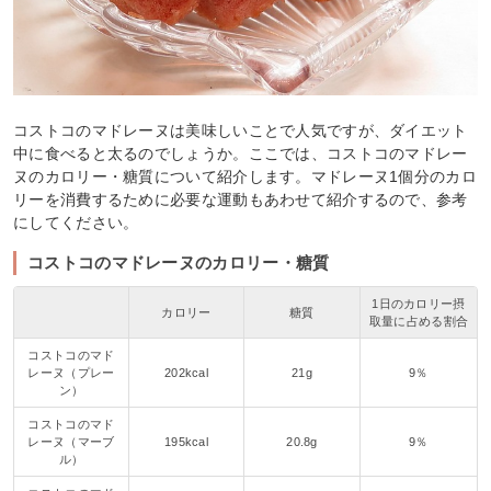
コストコのマドレーヌは美味しいことで人気ですが、ダイエット
中に食べると太るのでしょうか。ここでは、コストコのマドレー
ヌのカロリー・糖質について紹介します。マドレーヌ1個分のカロ
リーを消費するために必要な運動もあわせて紹介するので、参考
にしてください。
コストコのマドレーヌのカロリー・糖質
1日のカロリー摂
カロリー
糖質
取量に占める割合
コストコのマド
レーヌ（プレー
202kcal
21g
9％
ン）
コストコのマド
レーヌ（マーブ
195kcal
20.8g
9％
ル）