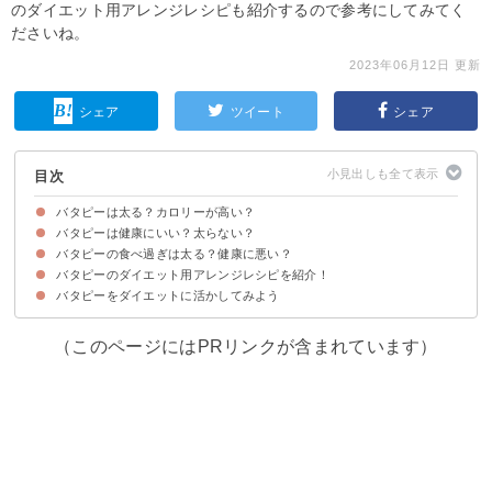
のダイエット用アレンジレシピも紹介するので参考にしてみてく
ださいね。
2023年06月12日 更新
シェア
ツイート
シェア
目次
バタピーは太る？カロリーが高い？
バタピーは健康にいい？太らない？
バタピーのカロリー・糖質
バタピーの食べ過ぎは太る？健康に悪い？
①ダイエット効果
②美肌効果・ニキビ対策
③動脈硬化の予防
④二日酔いの防止
バタピーのダイエット用アレンジレシピを紹介！
①バタピーの食べ過ぎは太る
②胃に負担がかかる
③高血圧につながる
バタピーは1日18gまでにしよう
バタピーをダイエットに活かしてみよう
①冷凍バターピーナッツ
②新玉ねぎとバタピーのサラダ
③小松菜のバタピー和え
（このページにはPRリンクが含まれています）