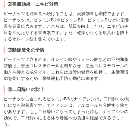
②美肌効果・ニキビ対策
ピーナッツを適量食べ続けることは、美肌効果も期待できます。
ピーナッツは、ビタミンB1やビタミンB2、ビタミンEなどの栄養
素を豊富に含みます。これらは、肌質を向上したり、ニキビの炎
症を抑えたりする栄養素です。また、乾燥からくる肌荒れを防止
するオレイン酸も含んでいます。
③動脈硬化の予防
ピーナッツに含まれる、オレイン酸やリノール酸などの不飽和脂
肪酸は、善玉コレステロールを増加させ、悪玉コレステロールの
働きを抑える成分です。これらは血管の健康を維持し、生活習慣
病を防止するため、動脈硬化予防が期待出来ます。
④二日酔いの防止
ピーナッツに含まれるビタミンB3のナイアシンは、二日酔いの防
止になる栄養素です。ナイアシンは、アルコールを分解する働き
があります。もし二日酔いになってしまった時も、ナイアシンの
効果で、二日酔いによる体や肝臓への負担を軽減できるでしょ
う。