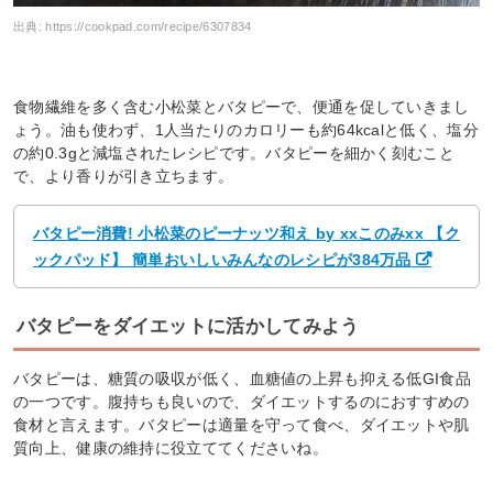
出典:
https://cookpad.com/recipe/6307834
食物繊維を多く含む小松菜とバタピーで、便通を促していきまし
ょう。油も使わず、1人当たりのカロリーも約64kcalと低く、塩分
の約0.3gと減塩されたレシピです。バタピーを細かく刻むこと
で、より香りが引き立ちます。
バタピー消費! 小松菜のピーナッツ和え by xxこのみxx 【ク
ックパッド】 簡単おいしいみんなのレシピが384万品
バタピーをダイエットに活かしてみよう
バタピーは、糖質の吸収が低く、血糖値の上昇も抑える低GI食品
の一つです。腹持ちも良いので、ダイエットするのにおすすめの
食材と言えます。バタピーは適量を守って食べ、ダイエットや肌
質向上、健康の維持に役立ててくださいね。