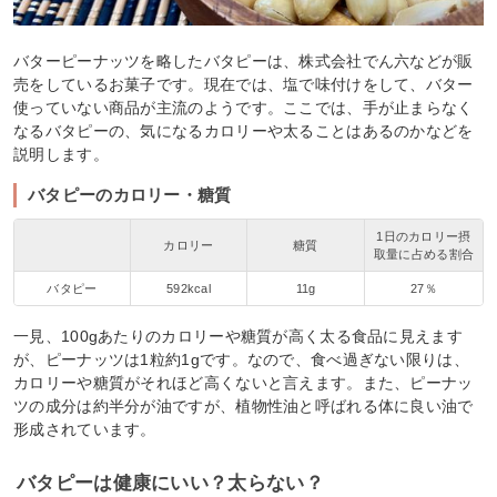
バターピーナッツを略したバタピーは、株式会社でん六などが販
売をしているお菓子です。現在では、塩で味付けをして、バター
使っていない商品が主流のようです。ここでは、手が止まらなく
なるバタピーの、気になるカロリーや太ることはあるのかなどを
説明します。
バタピーのカロリー・糖質
1日のカロリー摂
カロリー
糖質
取量に占める割合
バタピー
592kcal
11g
27％
一見、100gあたりのカロリーや糖質が高く太る食品に見えます
が、ピーナッツは1粒約1gです。なので、食べ過ぎない限りは、
カロリーや糖質がそれほど高くないと言えます。また、ピーナッ
ツの成分は約半分が油ですが、植物性油と呼ばれる体に良い油で
形成されています。
バタピーは健康にいい？太らない？