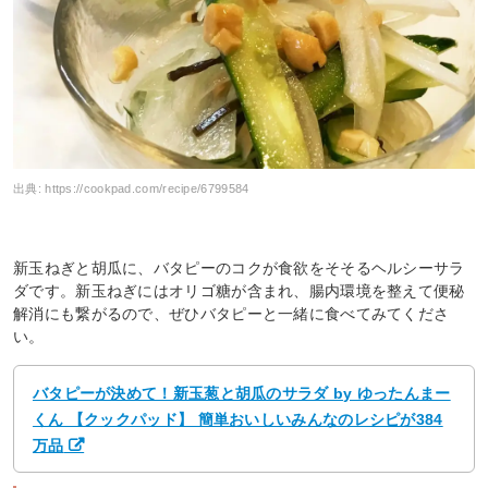
出典:
https://cookpad.com/recipe/6799584
新玉ねぎと胡瓜に、バタピーのコクが食欲をそそるヘルシーサラ
ダです。新玉ねぎにはオリゴ糖が含まれ、腸内環境を整えて便秘
解消にも繋がるので、ぜひバタピーと一緒に食べてみてくださ
い。
バタピーが決めて！新玉葱と胡瓜のサラダ by ゆったんまー
くん 【クックパッド】 簡単おいしいみんなのレシピが384
万品