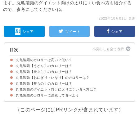
ます。丸亀製麺のダイエット向けの太りにくい食べ方も紹介する
ので、参考にしてくださいね。
2022年10月01日 更新
シェア
ツイート
シェア
目次
丸亀製麺のカロリ一は高い？低い？
丸亀製麺【うどん】のカロリーは？
丸亀製麺【天ぷら】のカロリーは？
①タル鶏天ぶっかけうどん（1,138kcal）
②旨辛まぜ釜玉うどん（665kcal）
③カレーうどん（511kcal）
④高菜明太釜玉うどん（480kcal）
⑤月見刻みきつねうどん：461kcal
⑥月見わかめうどん（402kcal）
⑦とろ玉うどん（401kcal）
⑧明太釜玉うどん（384kcal）
⑨鮭とろぶっかけうどん（368kcal）
⑩刻みきつねうどん（368kcal）
⑪釜玉うどん（377kcal）
⑫かつお節ぶっかけうどん（320kcal）
⑬昆布うどん（309kcal）
⑭ぶっかけうどん（303kcal）
⑮ざるうどん（303kcal）
⑯釜揚げうどん（303kcal）
⑰おろし醤油うどん（301kcal）
⑱かけうどん（229kcal)
丸亀製麺【おにぎり・いなり】のカロリーは？
①野菜かき揚げ（483kcal）
②かしわ天（182kcal）
③さつまいも天（159kcal）
④えび天（148kcal）
⑤ちくわ天（143kcal）
⑥半熟卵天（108kcal）
⑦いか天（105kcal）
⑧れんこん天（64kcal）
丸亀製麺【丼もの】のカロリーは？
①昆布おむすび（153kcal）
②明太子おむすび（151kcal）
③鮭おむすび（147kcal）
④梅おむすび（144kcal）
⑤いなり（121kcal）
丸亀製麺のダイエット向けに太りにくい食べ方は？
①カツ丼（670kcal）
②牛とじ丼（619kcal）
③親子丼（544kcal）
丸亀製麺のカロリーに注意して食べよう
①うどんの前にサラダ・野菜を食べる
②天ぷらなど揚げ物トッピングは避ける
③昼食に食べる
（このページにはPRリンクが含まれています）