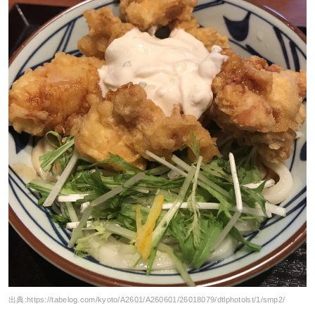
出典:
https://tabelog.com/kyoto/A2601/A260601/26018079/dtlphotolst/1/smp2/