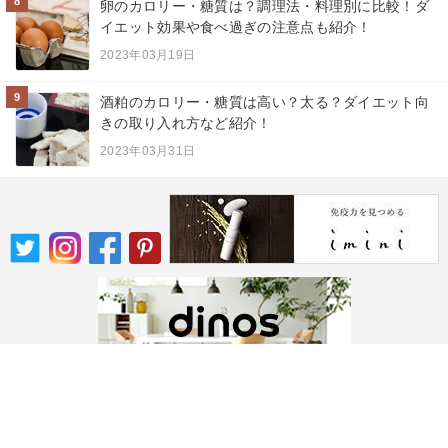
8
卵のカロリー・糖質は？調理法・料理別に比較！ダ
イエット効果や食べ過ぎの注意点も紹介！
2023年03月19日
9
酒粕のカロリー・糖質は高い？太る？ダイエット向
きの取り入れ方など紹介！
2023年03月31日
カテゴリー一覧
食・料理
健康管理