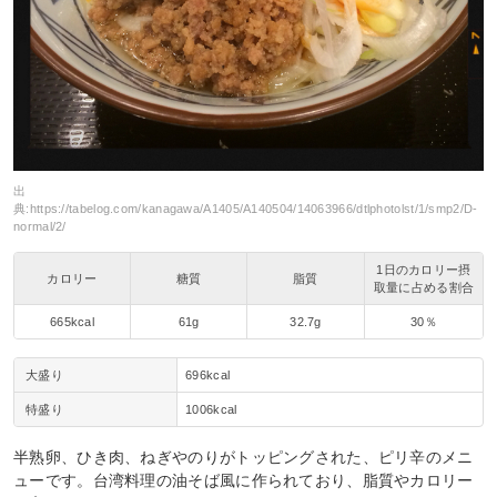
出
典:
https://tabelog.com/kanagawa/A1405/A140504/14063966/dtlphotolst/1/smp2/D-
normal/2/
1日のカロリー摂
カロリー
糖質
脂質
取量に占める割合
665kcal
61g
32.7g
30％
大盛り
696kcal
特盛り
1006kcal
半熟卵、ひき肉、ねぎやのりがトッピングされた、ピリ辛のメニ
ューです。台湾料理の油そば風に作られており、脂質やカロリー