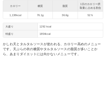
1日のカロリー摂
カロリー
糖質
脂質
取量に占める割合
1,138kcal
76.1g
36.6g
52％
大盛り
1292 kcal
特盛り
1854kcal
かしわ天とタルタルソースが使われる、カロリー高めのメニュー
です。天ぷらの衣の糖質やタルタルソースの脂質が多いことか
ら、あまりダイエットには向かないメニューです。