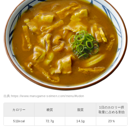
出典:
https://www.marugame-seimen.com/menu/#udon
1日のカロリー摂
カロリー
糖質
脂質
取量に占める割合
511kcal
72.7g
14.1g
23％