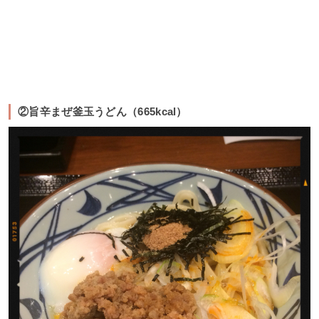
②旨辛まぜ釜玉うどん（665kcal）