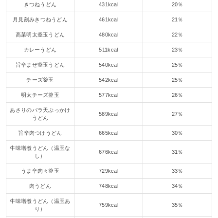
きつねうどん
431kcal
20％
月見刻みきつねうどん
461kcal
21％
高菜明太釜玉うどん
480kcal
22％
カレーうどん
511kcal
23％
旨辛まぜ釜玉うどん
540kcal
25％
チーズ釜玉
542kcal
25％
明太チーズ釜玉
577kcal
26％
あさりのバラ天ぶっかけ
589kcal
27％
うどん
旨辛肉つけうどん
665kcal
30％
牛味噌煮うどん（温玉な
676kcal
31％
し）
うま辛肉々釜玉
729kcal
33％
肉うどん
748kcal
34％
牛味噌煮うどん（温玉あ
759kcal
35％
り）