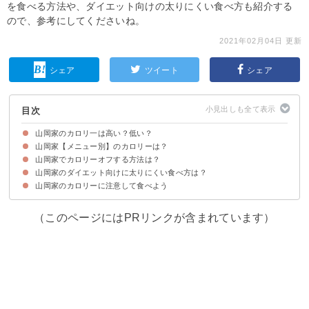
を食べる方法や、ダイエット向けの太りにくい食べ方も紹介する
ので、参考にしてくださいね。
2021年02月04日 更新
シェア
ツイート
シェア
目次
山岡家のカロリ一は高い？低い？
山岡家【メニュー別】のカロリーは？
山岡家でカロリーオフする方法は？
山岡家（ラーメン・丼）のカロリー・糖質
ラーメン（1杯）のカロリーを他店舗と比較
山岡家ラーメン（1杯）のカロリー消費に必要な運動量
山岡家のダイエット向けに太りにくい食べ方は？
①炭水化物である替え玉・ご飯の追加をしない
②スープを全部飲まない
③麺から食べ始めない
山岡家のカロリーに注意して食べよう
①夜の締めに食べない
②お茶と一緒に食べる
③薬味や野菜をトッピングする
（このページにはPRリンクが含まれています）