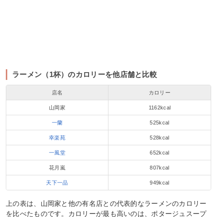
ラーメン（1杯）のカロリーを他店舗と比較
店名
カロリー
山岡家
1162kcal
一蘭
525kcal
幸楽苑
528kcal
一風堂
652kcal
花月嵐
807kcal
天下一品
949kcal
上の表は、山岡家と他の有名店との代表的なラーメンのカロリー
を比べたものです。カロリーが最も高いのは、ポタージュスープ