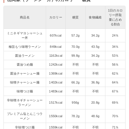
1日のカロ
リー摂取
商品名
カロリー
糖質
食物繊維
量に占め
る割合
ミニネギマヨシャーシュ
607kcal
57.2g
34.2g
24％
ー丼
極旨もつ味噌ラーメン
849kcal
70.0g
43.5g
34％
醤油ラーメン
1162kcal
99.8g
34.2g
53％
醤油つめ麺
1242kcal
不明
不明
56％
醤油チャーシュー麺
1369kcal
不明
不明
62％
味噌チャーシュー麺
1402kcal
66.2g
36.8g
64％
味噌つけ麺
1483kcal
不明
不明
67％
辛味噌ネギチャーシュー
1517kcal
956g
20.8g
69％
ラーメン
プレミアム塩とんこつラ
1550kcal
78.2g
48.6g
70％
ーメン
辛味噌つけ麺
1559kcal
不明
不明
71％