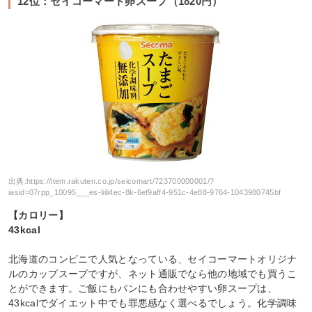
12位：セイコーマート卵スープ（1820円）
出典:
https://item.rakuten.co.jp/seicomart/723700000001/?
iasid=07rpp_10095___es-liili4ec-8k-6ef9aff4-951c-4e88-9764-1043980745bf
【カロリー】
43kcal
北海道のコンビニで人気となっている、セイコーマートオリジナ
ルのカップスープですが、ネット通販でなら他の地域でも買うこ
とができます。ご飯にもパンにも合わせやすい卵スープは、
43kcalでダイエット中でも罪悪感なく選べるでしょう。化学調味