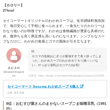
【カロリー】
27kcal
セイコーマートオリジナルのわかめスープは、化学調味料無添加
で、毎日安心して手軽に食べられます。一食当たりのカロリーは
かなり低いのが特徴ですが、わかめは食物繊維が豊富な具材のた
め、腹持ちも良く満足感も高いものになります。シンプルなスー
プなだけに、わかめの食感とゴマの風味が引き立ちます。
セコマの塩鯖おにぎりが最強すぎて色々捗ってしま
った…わかめスープのわかめモリモリ感ハンパな
い…やっぱり道民はセコマだね(笑)
あおまめ
@wwwwhiteapple
ee
引用元: https://twitter.com/wwwwhiteappleee/status/1216929291855790080
セイコーマート Secoma わかめスープ 6個入
出典: 楽天市場
8位：おむすび屋さんのまかないスープごま味噌豆乳（1991
円）