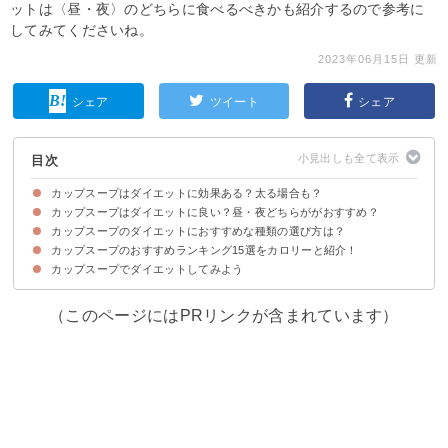
ットは〈昼・夜〉のどちらに食べるべきかも紹介するので参考に
してみてくださいね。
2023年06月15日 更新
シェア
ツイート
シェア
目次
カップスープはダイエットに効果ある？太る場合も？
カップスープはダイエットに良い？昼・夜どちらががおすすめ？
カップスープはダイエットに効果的
理由①食欲が効果的に抑えられるから
理由②カロリー・糖質が低いから
理由③整腸作用があるから
ただしコーンスープなどカロリーが高い種類は太る原因になるので注意
カップスープのダイエットにおすすめな種類の選び方は？
カップスープの昼のダイエット効果
カップスープの夜のダイエット効果
カップスープのおすすめランキング15選をカロリーと紹介！
①味
②具材
③カロリー・糖質
④コスパの良さ
カップスープでダイエットしてみよう
15位：おむすびやさんのまかないスープ旨辛味噌チゲ（1991円）
14位：マルちゃんシーフードワンタンスープ（2133円）
13位：驚き野菜ボリューム野菜の春雨スープごま坦々麺（732円）
12位：セイコーマート卵スープ（1820円）
11位：海老だし香る海鮮白湯（1049円）
10位：じっくりコトコトこんがりパンオニオンチャウダー（3758円）
9位：セイコーマートわかめスープ（1620円）
8位：おむすび屋さんのまかないスープごま味噌豆乳（1991円）
7位：スープdeliサーモンとほうれん草のクリームパスタ（990円）
6位：トマトの酸味が効いた坦々風（1049円）
5位：スープdeli完熟トマトのスープパスタ（140円）
4位：じっくりコトコトこんがりパンほうれん草チャウダー（3758円）
3位：スープはるさめわかめと野菜（964円）
2位：スープはるさめ柚子ぽん酢味（1830円）
1位：食べるスープ7種の野菜鶏だし中華（1866円）
（このページにはPRリンクが含まれています）