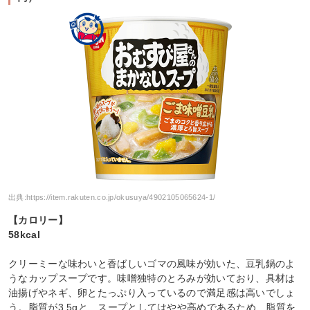
出典:
https://item.rakuten.co.jp/okusuya/4902105065624-1/
【カロリー】
58kcal
クリーミーな味わいと香ばしいゴマの風味が効いた、豆乳鍋のよ
うなカップスープです。味噌独特のとろみが効いており、具材は
油揚げやネギ、卵とたっぷり入っているので満足感は高いでしょ
う。脂質が3.5gと、スープとしてはやや高めであるため、脂質を