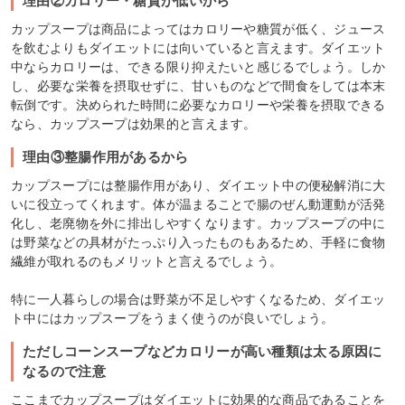
理由②カロリー・糖質が低いから
カップスープは商品によってはカロリーや糖質が低く、ジュース
を飲むよりもダイエットには向いていると言えます。ダイエット
中ならカロリーは、できる限り抑えたいと感じるでしょう。しか
し、必要な栄養を摂取せずに、甘いものなどで間食をしては本末
転倒です。決められた時間に必要なカロリーや栄養を摂取できる
なら、カップスープは効果的と言えます。
理由③整腸作用があるから
カップスープには整腸作用があり、ダイエット中の便秘解消に大
いに役立ってくれます。体が温まることで腸のぜん動運動が活発
化し、老廃物を外に排出しやすくなります。カップスープの中に
は野菜などの具材がたっぷり入ったものもあるため、手軽に食物
繊維が取れるのもメリットと言えるでしょう。
特に一人暮らしの場合は野菜が不足しやすくなるため、ダイエッ
ト中にはカップスープをうまく使うのが良いでしょう。
ただしコーンスープなどカロリーが高い種類は太る原因に
なるので注意
ここまでカップスープはダイエットに効果的な商品であることを