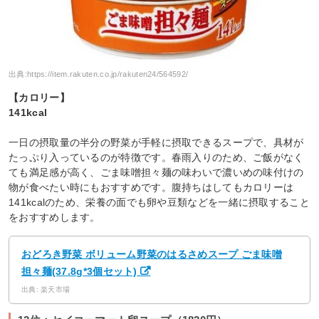
出典:
https://item.rakuten.co.jp/rakuten24/564592/
【カロリー】
141kcal
一日の摂取量の半分の野菜が手軽に摂取できるスープで、具材が
たっぷり入っているのが特徴です。春雨入りのため、ご飯がなく
ても満足感が高く、ごま味噌担々麺の味わいで濃いめの味付けの
物が食べたい時にもおすすめです。腹持ちはしてもカロリーは
141kcalのため、栄養の面でも卵や豆類などを一緒に摂取すること
をおすすめします。
おどろき野菜 ボリューム野菜のはるさめスープ ごま味噌
担々麺(37.8g*3個セット)
出典: 楽天市場