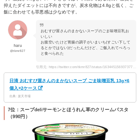
抑えたダイエットには不向きですが、炭水化物は4.8gと低く、ご
飯に合わせても罪悪感は少なめです。
おむすび屋さんのまかないスープのごま味噌豆乳お
いしい
お腹空いたけど胃腸の調子がいまいち(すごい下して
haru
るとかではない)だったんだけど、ご飯入れてぺろっ
@tkmr827
と食べられた
引用元: https://twitter.com/tkmr827/status/1634451569373773824
日清 おむすび屋さんのまかないスープ ごま味噌豆乳 13g×6
個入×2ケース
出典: 楽天市場
7位：スープdeliサーモンとほうれん草のクリームパスタ
（990円）