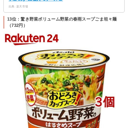
出典: 楽天市場
13位：驚き野菜ボリューム野菜の春雨スープごま坦々麺
（732円）