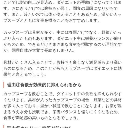
ことで代謝の向上が見込め、ダイエットの手助けになってくれま
す。おにぎりだけでは腹持ちが悪く、間食の原因になりがちで
す。また、冷たい水では体が冷えることもあるため、温かいカッ
プスープとともに食事を摂ることをおすすめします。
カップスープは具材が多く、中には春雨だけでなく、野菜がたっ
ぷり入ったものもあります。ダイエット中は栄養バランスが偏り
がちのため、できるだけさまざまな食材を摂取するのが理想です
が、調理自体が大変で長続きしません。
具材がたくさん入ることで、腹持ちも良くなり満足感もより高い
ものになるため、このことからもカップスープはダイエットに効
果的と言えるでしょう。
理由①食欲が効果的に抑えられるから
カップスープを飲むことで、ダイエット中の食欲を抑えられやす
くなります。具材が入ったカップスープの場合、野菜などの具材
が多く入っており、温かい状態で飲むことになります。お腹が温
まるうえ水分も摂取でき、栄養バランスも偏りにくくなるため、
食事が満足感の高いものとなるでしょう。