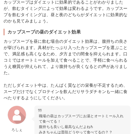
カップスープはダイエットに効果的であることがわかりました
が、飲むタイミングによって効果は変わるようです。カップスー
プを飲むタイミングは、昼と夜のどちらがダイエットに効果的な
のかも見てみましょう。
カップスープの昼のダイエット効果
カップスープを昼に飲む場合のダイエット効果は、腹持ちの良さ
が挙げられます。具材がたっぷり入ったカップスープを選ぶこと
で、満足感も高くなるため、夕方までの間食を抑えられます。口
コミではオートミールを加えて食べることで、手軽に食べられる
うえ糖質が抑えられて、より腹持ちが良くなるとの声がありまし
た。
ただしダイエット中は、たんぱく質などの栄養が不足するため、
スープだけでなくプロテインを飲んだりサラダチキンも一緒に食
べたりするようにしてください。
職場の昼はカップスープにお湯とオートミール入れ
て食べてる！
腹持ちも良いし最高なんだよね🫰
ろしぇ
みきちゃんは普段どうやって食べてるの？？