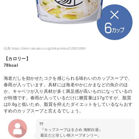
出典:
https://item.rakuten.co.jp/hikarimiso/10001069/
【カロリー】
78kcal
海老だしを効かせたコクを感じられる味わいのカップスープで、
春雨が入っています。具材には海老やかにかまなどの魚介のほ
か、キャベツが入り具材が多く満足感が高いものになっているの
が特徴です。春雨が入っているだけに糖質量は17gですが、脂質
は0.8gと低いため、脂質を抑えたダイエットをしているならおす
すめのカップスープと言えるでしょう。
『カップスープはるさめ 海鮮白湯』
最近だと珍しい粉スープオンリー。