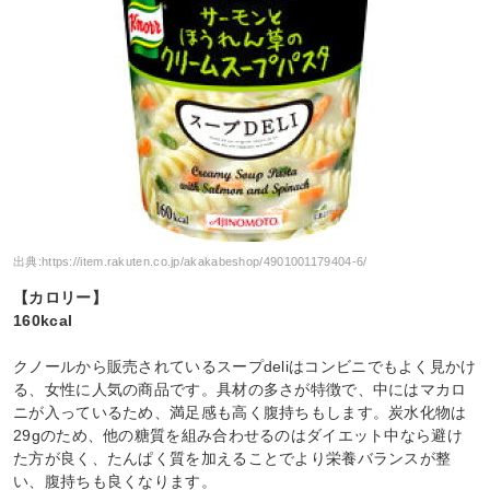
出典:
https://item.rakuten.co.jp/akakabeshop/4901001179404-6/
【カロリー】
160kcal
クノールから販売されているスープdeliはコンビニでもよく見かけ
る、女性に人気の商品です。具材の多さが特徴で、中にはマカロ
ニが入っているため、満足感も高く腹持ちもします。炭水化物は
29gのため、他の糖質を組み合わせるのはダイエット中なら避け
た方が良く、たんぱく質を加えることでより栄養バランスが整
い、腹持ちも良くなります。