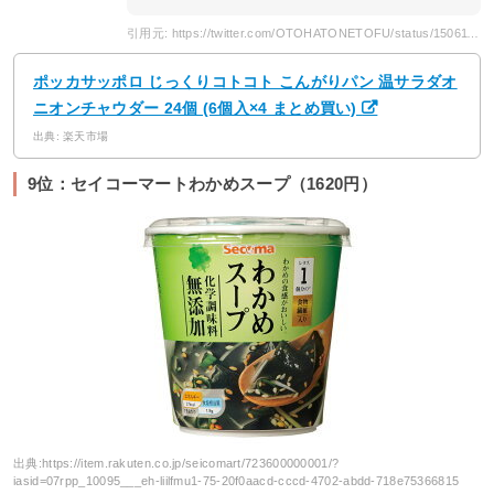
引用元: https://twitter.com/OTOHATONETOFU/status/1506111545071190021
ポッカサッポロ じっくりコトコト こんがりパン 温サラダオ
ニオンチャウダー 24個 (6個入×4 まとめ買い)
出典: 楽天市場
9位：セイコーマートわかめスープ（1620円）
出典:
https://item.rakuten.co.jp/seicomart/723600000001/?
iasid=07rpp_10095___eh-liilfmu1-75-20f0aacd-cccd-4702-abdd-718e75366815