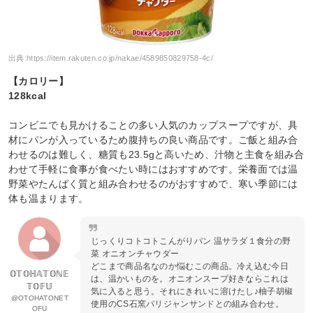
出典:
https://item.rakuten.co.jp/nakae/4589850829758-4c/
【カロリー】
128kcal
コンビニでも見かけることの多い人気のカップスープですが、具
材にパンが入っているため腹持ちの良い商品です。ご飯と組み合
わせるのは難しく、糖質も23.5gと高いため、汁物と主食を組み合
わせて手軽に食事が食べたい時にはおすすめです。栄養面では温
野菜やたんぱく質と組み合わせるのがおすすめで、寒い季節には
体も温まります。
じっくりコトコトこんがりパン 温サラダ１食分の野
菜 オニオンチャウダー
どこまで商品名なのか悩むこの商品。冷え込む今日
𝕆𝕋𝕆ℍ𝔸𝕋𝕆ℕ𝔼
は、温かいものを。オニオンスープ好きならこれは
𝕋𝕆𝔽𝕌
気に入ると思う。それにきれいに溶けたし♪柚子胡椒
@OTOHATONET
使用のCS石窯パリジャンサンドとの組み合わせ。
OFU