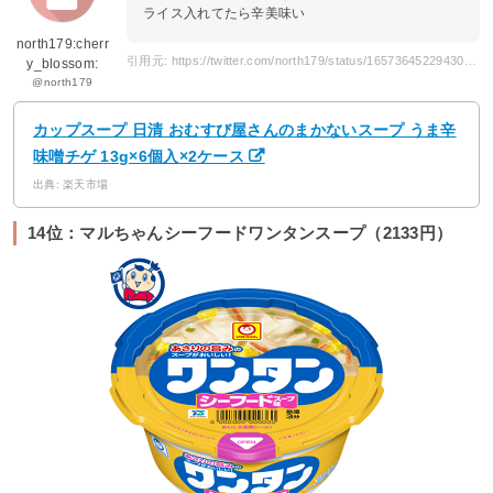
ライス入れてたら辛美味い
north179:cherr
引用元: https://twitter.com/north179/status/1657364522943021056
y_blossom:
@north179
カップスープ 日清 おむすび屋さんのまかないスープ うま辛
味噌チゲ 13g×6個入×2ケース
出典: 楽天市場
14位：マルちゃんシーフードワンタンスープ（2133円）