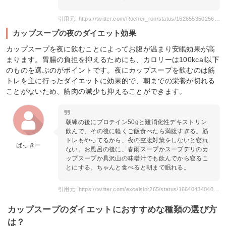
引用元: https://twitter.com/Rocher_ron/status/1626553502565793792
カップスープの夜のダイエット効果
カップスープを夜に飲むことによってお腹が温まり安眠効果が高
まります。胃腸の負担を抑えるためにも、カロリーは100kcal以下
のものを選ぶのがポイントです。夜にカップスープを飲むのは筋
トレを主に行ったダイエットに効果的で、朝までの栄養が切れる
ことがないため、筋肉の減少も抑えることができます。
朝練の後にプロテイン50gと難消化性デキストリン
飲んで、その後に軽くご飯食べたら満腹すぎる。筋
トレもやってるから、夜の空腹対策をしないと寝れ
ばっきー
ない。お風呂の後に、春雨スープかスープデリのカ
ップスープか具沢山の味噌汁でも飲んでから寝るこ
とにする。ちゃんと食べると朝まで眠れる。
引用元: https://twitter.com/excelsior265/status/1664043404052029441
カップスープのダイエットにおすすめな種類の選び方
は？