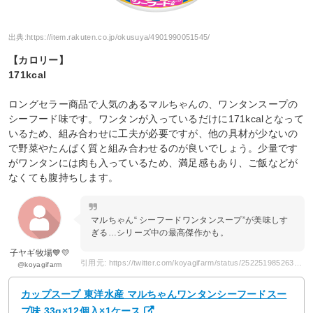
出典:
https://item.rakuten.co.jp/okusuya/4901990051545/
【カロリー】
171kcal
ロングセラー商品で人気のあるマルちゃんの、ワンタンスープの
シーフード味です。ワンタンが入っているだけに171kcalとなって
いるため、組み合わせに工夫が必要ですが、他の具材が少ないの
で野菜やたんぱく質と組み合わせるのが良いでしょう。少量です
がワンタンには肉も入っているため、満足感もあり、ご飯などが
なくても腹持ちします。
マルちゃん“ シーフードワンタンスープ”が美味しす
ぎる…シリーズ中の最高傑作かも。
子ヤギ牧場💙💛
引用元: https://twitter.com/koyagifarm/status/252251985263353857
@koyagifarm
カップスープ 東洋水産 マルちゃんワンタンシーフードスー
プ味 33g×12個入×1ケース