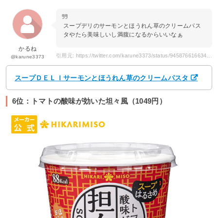
スープデリのサーモンとほうれん草のクリームパス
タやたら美味しいし満腹になるからいいなぁ
かるね
引用元: https://twitter.com/karune3373/status/945876616634232833
@karune3373
スープＤＥＬＩサーモンとほうれん草のクリームパスタ
6位：トマトの酸味が効いた坦々風（1049円）