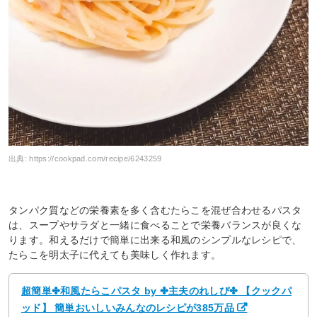
出典:
https://cookpad.com/recipe/6243259
タンパク質などの栄養素を多く含むたらこを混ぜ合わせるパスタ
は、スープやサラダと一緒に食べることで栄養バランスが良くな
ります。和えるだけで簡単に出来る和風のシンプルなレシピで、
たらこを明太子に代えても美味しく作れます。
超簡単✤和風たらこパスタ by ✤主夫のれしぴ✤ 【クックパ
ッド】 簡単おいしいみんなのレシピが385万品