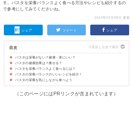
す。パスタを栄養バランスよく食べる方法やレシピも紹介するの
で参考にしてみてくださいね。
2024年02月08日 更新
シェア
ツイート
シェア
目次
パスタは栄養がない？健康・体にいい？
パスタの健康効果は？痩せる？
パスタの栄養素（100gあたり）
パスタの栄養を白米と比較すると
パスタを栄養バランスよく食べるには？
①エネルギーの補給
②ダイエット効果
③疲労回復
④貧血の予防
⑤骨や歯の強化
パスタの栄養バランスのいいレシピを紹介！
①パスタのソースの具材を工夫する
②サラダやスープと一緒に食べる
パスタの栄養を気にしながら食べよう
①トマトとツナの冷製パスタ
②しらすとキャベツのスパゲッティ
③超簡単和風たらこパスタ
（このページにはPRリンクが含まれています）