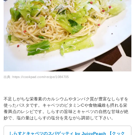
出典:
https://cookpad.com/recipe/1084705
不足しがちな栄養素のカルシウムやタンパク質が豊富なしらすを
使ったパスタです。キャベツのビタミンCや食物繊維も摂れる栄
養満点のレシピです。しらすの旨味とキャベツの自然な甘味が絶
妙で、塩の量はしらすの塩分を見ながら調節して下さい。
しらすとキャベツのスパゲッティ by JuicyPeach 【クック