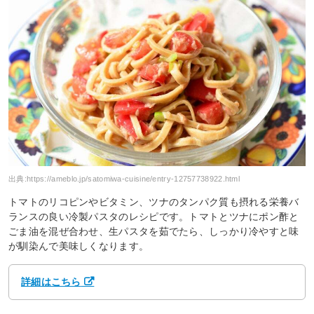
出典:
https://ameblo.jp/satomiwa-cuisine/entry-12757738922.html
トマトのリコピンやビタミン、ツナのタンパク質も摂れる栄養バ
ランスの良い冷製パスタのレシピです。トマトとツナにポン酢と
ごま油を混ぜ合わせ、生パスタを茹でたら、しっかり冷やすと味
が馴染んで美味しくなります。
詳細はこちら