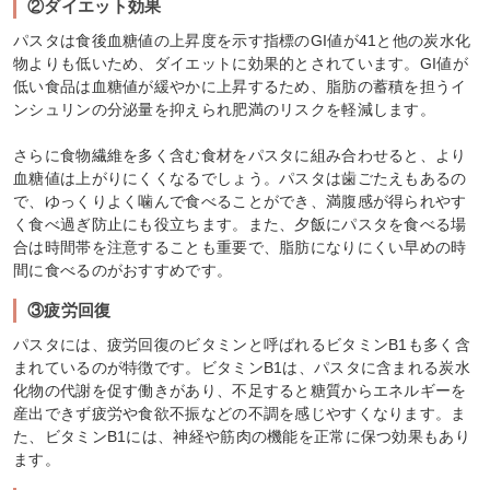
②ダイエット効果
パスタは食後血糖値の上昇度を示す指標のGI値が41と他の炭水化
物よりも低いため、ダイエットに効果的とされています。GI値が
低い食品は血糖値が緩やかに上昇するため、脂肪の蓄積を担うイ
ンシュリンの分泌量を抑えられ肥満のリスクを軽減します。
さらに食物繊維を多く含む食材をパスタに組み合わせると、より
血糖値は上がりにくくなるでしょう。パスタは歯ごたえもあるの
で、ゆっくりよく噛んで食べることができ、満腹感が得られやす
く食べ過ぎ防止にも役立ちます。また、夕飯にパスタを食べる場
合は時間帯を注意することも重要で、脂肪になりにくい早めの時
間に食べるのがおすすめです。
③疲労回復
パスタには、疲労回復のビタミンと呼ばれるビタミンB1も多く含
まれているのが特徴です。ビタミンB1は、パスタに含まれる炭水
化物の代謝を促す働きがあり、不足すると糖質からエネルギーを
産出できず疲労や食欲不振などの不調を感じやすくなります。ま
た、ビタミンB1には、神経や筋肉の機能を正常に保つ効果もあり
ます。