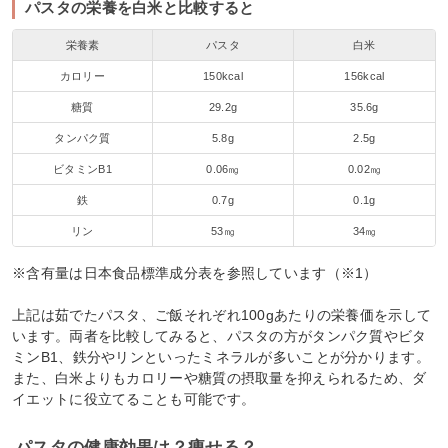
パスタの栄養を白米と比較すると
栄養素
パスタ
白米
カロリー
150kcal
156kcal
糖質
29.2g
35.6g
タンパク質
5.8g
2.5g
ビタミンB1
0.06㎎
0.02㎎
鉄
0.7g
0.1g
リン
53㎎
34㎎
※含有量は日本食品標準成分表を参照しています（※1）
上記は茹でたパスタ、ご飯それぞれ100gあたりの栄養価を示して
います。両者を比較してみると、パスタの方がタンパク質やビタ
ミンB1、鉄分やリンといったミネラルが多いことが分かります。
また、白米よりもカロリーや糖質の摂取量を抑えられるため、ダ
イエットに役立てることも可能です。
パスタの健康効果は？痩せる？