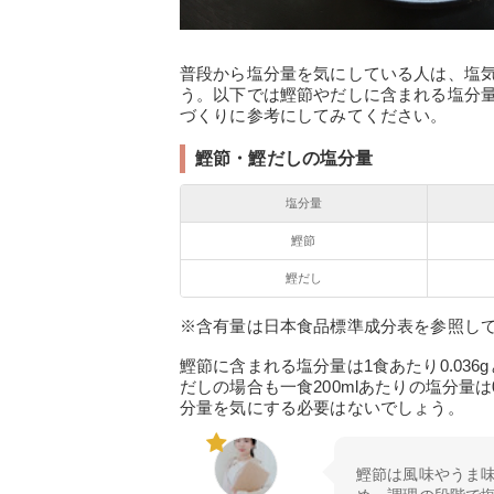
普段から塩分量を気にしている人は、塩
う。以下では鰹節やだしに含まれる塩分
づくりに参考にしてみてください。
鰹節・鰹だしの塩分量
塩分量
鰹節
鰹だし
※含有量は日本食品標準成分表を参照して
鰹節に含まれる塩分量は1食あたり0.036g
だしの場合も一食200mlあたりの塩分量
分量を気にする必要はないでしょう。
鰹節は風味やうま