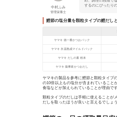
め、調理の段階で
するのにぴったり
中村ふみ
管理栄養士
鰹節の塩分量を顆粒タイプの鰹だし
ヤマキ 徳一番かつおパック
ヤマキ 氷温熟成マイルドパック
ヤマキ だしの素 粉末
ヤマキ 薩摩産かつおだし
ヤマキの製品を参考に鰹節と顆粒タイプ
の10倍以上もの塩分が含まれていること
食塩などが加えられていることが理由で
顆粒タイプのだしは手軽に使えることが
だしを取ったほうが良いと言えるでしょ