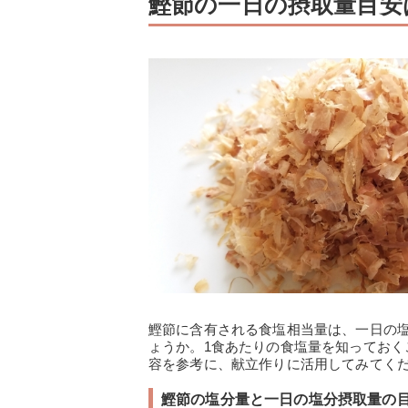
鰹節の一日の摂取量目安
鰹節に含有される食塩相当量は、一日の
ょうか。1食あたりの食塩量を知ってお
容を参考に、献立作りに活用してみてく
鰹節の塩分量と一日の塩分摂取量の