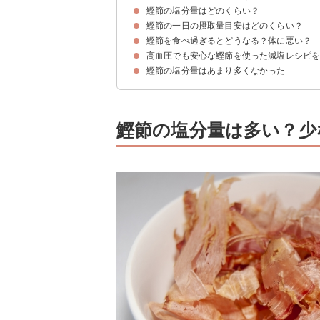
鰹節の塩分量はどのくらい？
鰹節の一日の摂取量目安はどのくらい？
鰹節・鰹だしの塩分量
鰹節の塩分量を顆粒タイプの鰹だしと比較
鰹節を食べ過ぎるとどうなる？体に悪い？
鰹節の塩分量と一日の塩分摂取量の目安を比較す
鰹節1日1パック程度であれば全く問題ない
高血圧でも安心な鰹節を使った減塩レシピ
鰹節を食べ過ぎてもあまり体に影響はない
鰹節の塩分量はあまり多くなかった
①鶏むね肉の鰹節焼き
②新玉ねぎの鰹節マリネ
③パプリカの鰹節マリネ
鰹節の塩分量は多い？少