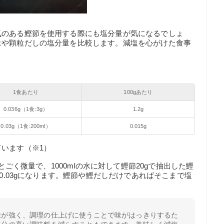
気のある鰹節を使用する際にも塩分量が気になるでしょ
量や顆粒だしの塩分量を比較します。減塩を心がけた食事
1食あたり
100gあたり
0.036g（1食:3g）
1.2g
0.03g（1食:200ml）
0.015g
います（※1）
とごく微量で、1000mlの水に対して鰹節20gで抽出した鰹
は0.03gになります。鰹節や鰹だしだけであればそこまで塩
味が強く、調理の仕上げに使うことで味がはっきりするた