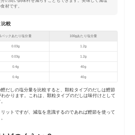
塩分の高い調味料を減らすこともできます。美味しく減塩
の食材です。
と比較
1パックあたり塩分量
100gあたり塩分量
0.03g
1.2g
0.03g
1.2g
0.4g
40g
0.4g
40g
の鰹だしの塩分量を比較すると、顆粒タイプのだしは鰹節
がわかります。これは、顆粒タイプのだしは味付けとして
す。
メリットですが、減塩を意識するのであれば鰹節を使って
う。