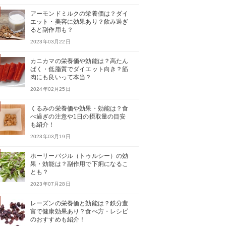
アーモンドミルクの栄養価は？ダイ
エット・美容に効果あり？飲み過ぎ
ると副作用も？
2023年03月22日
カニカマの栄養価や効能は？高たん
ぱく・低脂質でダイエット向き？筋
肉にも良いって本当？
2024年02月25日
くるみの栄養価や効果・効能は？食
べ過ぎの注意や1日の摂取量の目安
も紹介！
2023年03月19日
ホーリーバジル（トゥルシー）の効
果・効能は？副作用で下痢になるこ
とも？
2023年07月28日
レーズンの栄養価と効能は？鉄分豊
富で健康効果あり？食べ方・レシピ
のおすすめも紹介！