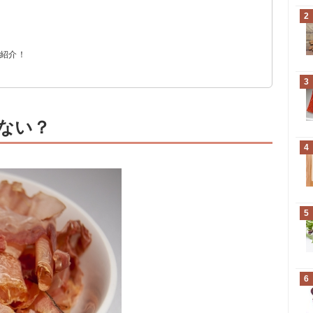
2
ると？
を紹介！
3
ない？
4
5
6