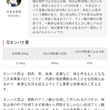
物分類学では大豆は豆類、枝豆は野菜類に分けられ
ます。枝豆にはビタミンCやAが多く、大豆はタン
パク質量が枝豆の約2倍になります。枝豆にも茶豆
竹本友里恵
という種類があり、見た目は同じですが茶豆は茶色
管理栄養士
がかった薄皮に包まれていて、アミノ酸や糖分が豊
富です。一般的な枝豆と比較すると少し味にクセが
ありますが、味が濃厚で香りがあるので一度試して
みるのもオススメです。
①タンパク質
1日の摂取量に占める割
含有量(100g)
1日の摂取量の目安
合
11.5mg
60mg
19%
タンパク質は、筋肉、骨、血液、皮膚など、体を作るもととなる
三大栄養素のひとつです。代謝や免疫機能を向上させる効能もあ
るので、健康な生活を送る上でとても重要な栄養成分と言えま
す。
タンパク質は、複数のアミノ酸が合成して作られるのですが、枝
豆は体の中で生成できず食物から摂取するしかない必須アミノ酸
をバランス良く含んでいます。また、その含有量も多く、タンパ