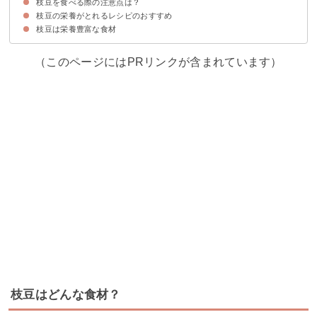
枝豆を食べる際の注意点は？
①蒸し焼きで調理する
②薄皮ごと食べる
③さやも料理に活用する
④冷凍食品の枝豆でも栄養価は問題ない
枝豆の栄養がとれるレシピのおすすめ
①食べ過ぎると消化不良で下痢になる
②アレルギーが発症する可能性
③ホルモンバランスの乱れ
枝豆は栄養豊富な食材
①焼き枝豆
②枝豆の冷製ポタージュ
③枝豆入りナゲット
④塩糀の枝豆ごはん
⑤お豆腐の白玉ずんだ
（このページにはPRリンクが含まれています）
枝豆はどんな食材？