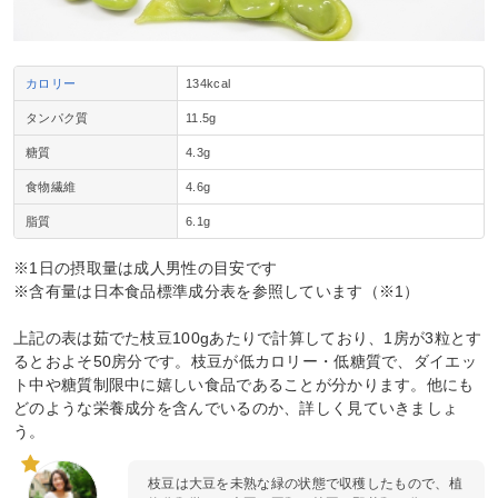
カロリー
134kcal
タンパク質
11.5g
糖質
4.3g
食物繊維
4.6g
脂質
6.1g
※1日の摂取量は成人男性の目安です
※含有量は日本食品標準成分表を参照しています（※1）
上記の表は茹でた枝豆100gあたりで計算しており、1房が3粒とす
るとおよそ50房分です。枝豆が低カロリー・低糖質で、ダイエッ
ト中や糖質制限中に嬉しい食品であることが分かります。他にも
どのような栄養成分を含んでいるのか、詳しく見ていきましょ
う。
枝豆は大豆を未熟な緑の状態で収穫したもので、植