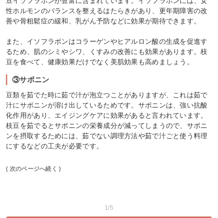
豆イソフラボンが豊富に含まれています。イソフラボンには、女
性ホルモンのバランスを整えるはたらきがあり、更年期障害の改
善や骨粗鬆症の緩和、乳がん予防などに効果が期待できます。
また、イソフラボンはコラーゲンやヒアルロン酸の生成を促進す
るため、肌のシミやシワ、くすみの改善にも効果があります。枝
豆を食べて、健康効果だけでなく美肌効果も高めましょう。
③サポニン
豆類を茹でた時に茹で汁が泡立つことがありますが、これは茹で
汁にサポニンが溶け出しているためです。サポニンは、強い抗酸
化作用があり、エイジングケアに効果があると言われています。
枝豆を茹でるとサポニンの栄養成分が減ってしまうので、サポニ
ンを摂取するためには、茹でない調理方法や茹で汁ごと使う料理
にするなどの工夫が必要です。
( 次のページへ続く )
1/5