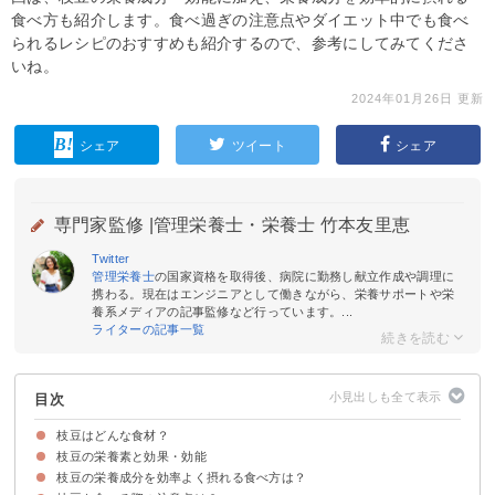
食べ方も紹介します。食べ過ぎの注意点やダイエット中でも食べ
られるレシピのおすすめも紹介するので、参考にしてみてくださ
いね。
2024年01月26日 更新
シェア
ツイート
シェア
専門家監修 |
管理栄養士・栄養士 竹本友里恵
Twitter
管理栄養士
の国家資格を取得後、病院に勤務し献立作成や調理に
携わる。現在はエンジニアとして働きながら、栄養サポートや栄
養系メディアの記事監修など行っています。...
ライターの記事一覧
目次
枝豆はどんな食材？
枝豆の栄養素と効果・効能
枝豆の旬や選び方
枝豆の栄養成分を効率よく摂れる食べ方は？
①タンパク質
②イソフラボン
③サポニン
④葉酸
⑤食物繊維
⑥カリウム
⑦ビタミンB1
⑧メチオニン