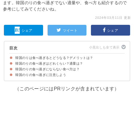
ます。韓国のりの食べ過ぎでない適量や、食べ方も紹介するので
参考にしてみてくださいね。
2024年03月11日 更新
シェア
ツイート
シェア
目次
韓国のりは食べ過ぎるとどうなる？デメリットは？
韓国のりの食べ過ぎはどれくらい？適量は？
①消化不良になり気持ち悪くなる
②太る
③塩分過多になる
韓国のりの食べ過ぎにならない食べ方は？
韓国のりの適量は1パック(約5g)程度が目安
韓国のりを適量食べた時の効果
韓国のりの食べ過ぎに注意しよう
①海苔だけで食べる
②油分の少ない商品を選ぶ
③食前に食べる
（このページにはPRリンクが含まれています）