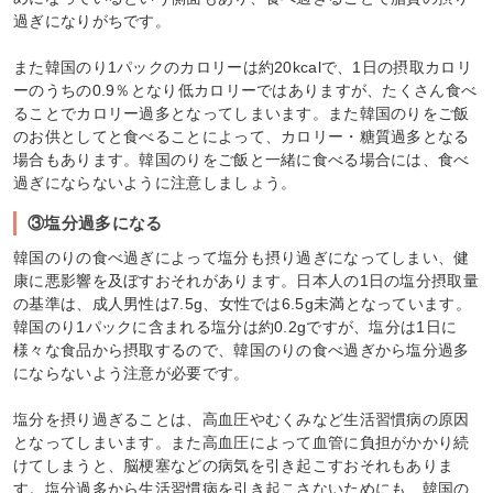
過ぎになりがちです。
また韓国のり1パックのカロリーは約20kcalで、1日の摂取カロリ
ーのうちの0.9％となり低カロリーではありますが、たくさん食べ
ることでカロリー過多となってしまいます。また韓国のりをご飯
のお供としてと食べることによって、カロリー・糖質過多となる
場合もあります。韓国のりをご飯と一緒に食べる場合には、食べ
過ぎにならないように注意しましょう。
③塩分過多になる
韓国のりの食べ過ぎによって塩分も摂り過ぎになってしまい、健
康に悪影響を及ぼすおそれがあります。日本人の1日の塩分摂取量
の基準は、成人男性は7.5g、女性では6.5g未満となっています。
韓国のり1パックに含まれる塩分は約0.2gですが、塩分は1日に
様々な食品から摂取するので、韓国のりの食べ過ぎから塩分過多
にならないよう注意が必要です。
塩分を摂り過ぎることは、高血圧やむくみなど生活習慣病の原因
となってしまいます。また高血圧によって血管に負担がかかり続
けてしまうと、脳梗塞などの病気を引き起こすおそれもありま
す。塩分過多から生活習慣病を引き起こさないためにも、韓国の