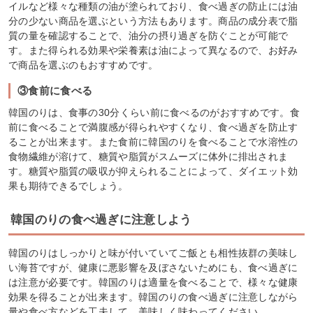
イルなど様々な種類の油が塗られており、食べ過ぎの防止には油
分の少ない商品を選ぶという方法もあります。商品の成分表で脂
質の量を確認することで、油分の摂り過ぎを防ぐことが可能で
す。また得られる効果や栄養素は油によって異なるので、お好み
で商品を選ぶのもおすすめです。
③食前に食べる
韓国のりは、食事の30分くらい前に食べるのがおすすめです。食
前に食べることで満腹感が得られやすくなり、食べ過ぎを防止す
ることが出来ます。また食前に韓国のりを食べることで水溶性の
食物繊維が溶けて、糖質や脂質がスムーズに体外に排出されま
す。糖質や脂質の吸収が抑えられることによって、ダイエット効
果も期待できるでしょう。
韓国のりの食べ過ぎに注意しよう
韓国のりはしっかりと味が付いていてご飯とも相性抜群の美味し
い海苔ですが、健康に悪影響を及ぼさないためにも、食べ過ぎに
は注意が必要です。韓国のりは適量を食べることで、様々な健康
効果を得ることが出来ます。韓国のりの食べ過ぎに注意しながら
量や食べ方などを工夫して、美味しく味わってください。