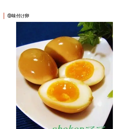
⑨味付け卵