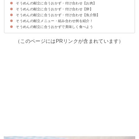
そうめんの献立に合うおかず・付け合わせ【お肉】
①なすの揚げびたし
②きゅうりとトマトとアボカドのサラダ
③じゃがいもと塩昆布のマヨネーズ和え
④三種の野菜のナムル
⑤肉じゃが
⑥とうもろこしのかき揚げ
⑦肉野菜炒め
⑧きゅうりとワカメとツナの甘酢和え
⑨ポテトサラダ
⑩夏野菜とじゃがいものマリネ
⑪かぼちゃと挽肉のそぼろ煮
⑫ゴーヤチャンプルー
そうめんの献立に合うおかず・付け合わせ【卵】
①鶏肉の唐揚げ
②豚肉の冷しゃぶ
③ごぼうと牛肉のしぐれ煮
④鶏ささみと大葉のチーズフライ
⑤手羽先と大根の甘辛煮
⑥ヤンニョムチキン
⑦ローストビーフ
⑧豚の角煮
⑨鶏肉の天ぷら
⑩プルコギ
⑪レンコン入りつくね
⑫チンジャオロース
⑬豚肉の生姜焼き
そうめんの献立に合うおかず・付け合わせ【魚介類】
①キャベツの卵炒め
②ゆで卵とアボカドとじゃがいものサラダ
③明太子入り卵焼き
④豆腐の卵とじ
⑤半熟卵のフライ
⑥卵とトマトと豚肉の炒め物
⑦茶碗蒸し
⑧卵とほうれん草の中華和え
⑨味付け卵
⑩卵とカニカマのあんかけ豆腐
⑪卵とベーコンのサラダ
⑫卵と大根とちくわの煮物
⑬納豆入りオムレツ
そうめんの献立メニュー・組み合わせ例を紹介！
①タコときゅうりのマリネ
②エビと卵のチリソース
③きのことシーフードのアヒージョ
④まぐろのアヒポキ
⑤ピーマンとイカの炒めもの
⑥エビとブロッコリーのマヨネーズ和え
⑦サーモンとエリンギのバターソテー
⑧アジの南蛮漬け
⑨マグロの竜田揚げ
⑩サバのごまマヨネーズ焼き
⑪イワシの蒲焼き
⑫牡蠣のオイスターソース炒め
⑬エビとはんぺんのしんじょう焼き
そうめんの献立に合うおかずで美味しく食べよう
献立メニュー①
献立メニュー②
献立メニュー③
（このページにはPRリンクが含まれています）