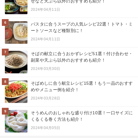
せなど天ぷら以外のおすすめも紹介！
2024年04月11日
6
パスタに合うスープの人気レシピ22選！トマト・ミ
ートソースなど種類別に！
2024年04月11日
7
そばの献立に合うおかずレシピ51選！付け合わせ・
副菜や天ぷら以外のおすすめも紹介！
2024年03月30日
8
そばめしに合う献立レシピ15選！もう一品のおすす
めやメニュー例を紹介！
2024年03月28日
9
そうめんのおしゃれな盛り付け10選！一口サイズに
くるくる巻く方法も紹介！
2024年04月05日