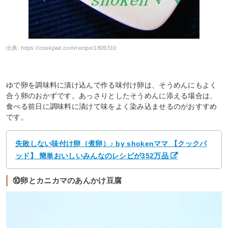
出典:
https://cookpad.com/recipe/1809310
ゆで卵を調味料に漬け込んで作る味付け卵は、そうめんにもよく
合う卵のおかずです。あっさりとしたそうめんに添える場合は、
食べる前日に調味料に漬けて味をよく染み込ませるのがおすすめ
です。
失敗しない味付け卵（煮卵）♪ by shokenママ 【クックパ
ッド】 簡単おいしいみんなのレシピが352万品
⑩卵とカニカマのあんかけ豆腐