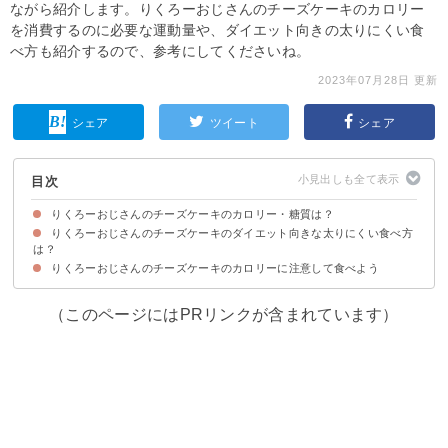
ながら紹介します。りくろーおじさんのチーズケーキのカロリー
を消費するのに必要な運動量や、ダイエット向きの太りにくい食
べ方も紹介するので、参考にしてくださいね。
2023年07月28日 更新
シェア
ツイート
シェア
目次
りくろーおじさんのチーズケーキのカロリー・糖質は？
りくろーおじさんのチーズケーキのダイエット向きな太りにくい食べ方
りくろーおじさんのチーズケーキ（ホール/1切れ）のカロリー・糖質
りくろーおじさんのチーズケーキ（1切れ）のカロリーを他の店舗と比較
りくろーおじさんのチーズケーキ（1切れ）のカロリー消費に必要な運動量
は？
りくろーおじさんのチーズケーキのカロリーに注意して食べよう
①夜に食べない
②よく噛んでゆっくり食べる
③間食は6〜8等分1切れのみに抑える
（このページにはPRリンクが含まれています）