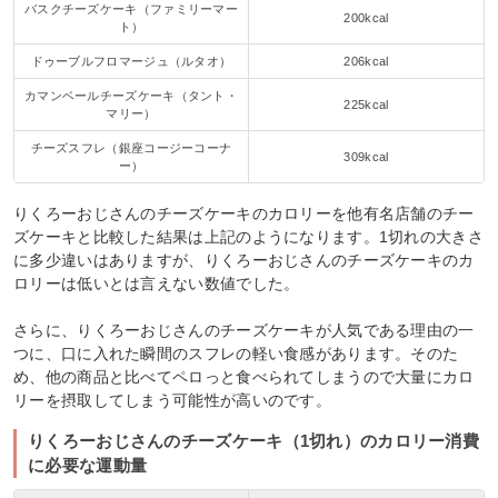
バスクチーズケーキ（ファミリーマー
200kcal
ト）
ドゥーブルフロマージュ（ルタオ）
206kcal
カマンベールチーズケーキ（タント・
225kcal
マリー）
チーズスフレ（銀座コージーコーナ
309kcal
ー）
りくろーおじさんのチーズケーキのカロリーを他有名店舗のチー
ズケーキと比較した結果は上記のようになります。1切れの大きさ
に多少違いはありますが、りくろーおじさんのチーズケーキのカ
ロリーは低いとは言えない数値でした。
さらに、りくろーおじさんのチーズケーキが人気である理由の一
つに、口に入れた瞬間のスフレの軽い食感があります。そのた
め、他の商品と比べてペロっと食べられてしまうので大量にカロ
リーを摂取してしまう可能性が高いのです。
りくろーおじさんのチーズケーキ（1切れ）のカロリー消費
に必要な運動量