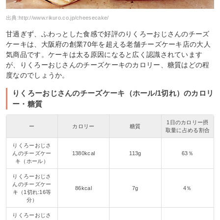
出典:
http://www.rikuro.co.jp/cheesecake/
甘過ぎず、ふわっとした食感で好評のりくろーおじさんのチーズ
ケーキは、大阪府の創業70年を超える老舗チーズケーキ店の大人
気商品です。ケーキは太る原因になると広く認識されています
が、りくろーおじさんのチーズケーキのカロリー、糖質はどの程
度なのでしょうか。
りくろーおじさんのチーズケーキ（ホール/1切れ）のカロリ
ー・糖質
1日のカロリー摂
ー
カロリー
糖質
取量に占める割合
りくろーおじさ
んのチーズケー
1380kcal
113g
63％
キ（ホール）
りくろーおじさ
んのチーズケー
86kcal
7g
4％
キ（1切れ:16等
分）
りくろーおじさ