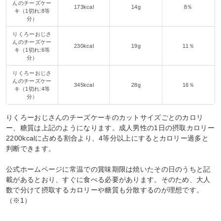
んのチーズケー
173kcal
14g
8％
キ（1切れ:8等
分）
りくろーおじさ
んのチーズケー
230kcal
19g
11％
キ（1切れ:6等
分）
りくろーおじさ
んのチーズケー
345kcal
28g
16％
キ（1切れ:4等
分）
りくろーおじさんのチーズケーキのカットサイズごとのカロリ
ー、糖質は上記のようになります。成人男性の1日の摂取カロリー
2200kcalに占める割合より、4等分以上にするとカロリー過多と
判断できます。
公式ホームページに常温での賞味期限は焼いたその日のうちと記
載があるとおり、すぐに食べる必要があります。そのため、大人
数で分けて摂取するカロリーや糖質も分散するのが理想です。
（※1）