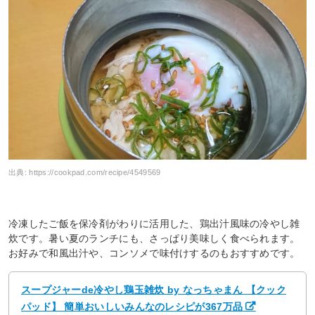
出典:
https://cookpad.com/recipe/4549569
冷凍したご飯を保冷剤がわりに活用した、鶏出汁風味の冷やし雑
炊です。暑い夏のランチにも、さっぱり美味しく食べられます。
お好みで和風出汁や、コンソメで味付けするのもおすすめです。
スープジャーde冷やし鶏玉雑炊 by なっちゃまん 【クック
パッド】 簡単おいしいみんなのレシピが367万品