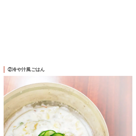
②冷や汁風ごはん