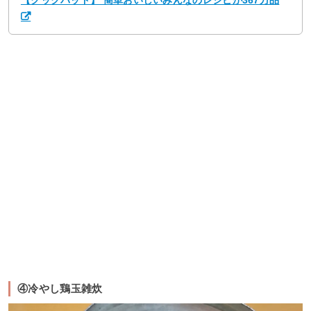
【クックパッド】 簡単おいしいみんなのレシピが367万品
④冷やし鶏玉雑炊