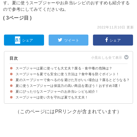
す。夏に使うスープジャーやお弁当レシピのおすすめも紹介する
ので参考にしてみてくださいね。
( 3ページ目 )
2022年11月10日 更新
シェア
ツイート
シェア
目次
スープジャーは夏に使っても大丈夫？腐る・食中毒の危険は？
スープジャーを夏でも安全に使う方法は？食中毒を防ぐポイント！
まずは菌が繁殖・腐りやすい条件を知っておこう
スープジャーは使い方を守れば夏でも大丈夫
夏のスープジャーで食べるのを避けた方がいい場合は？腐るとどうなる？
①容器・食材に雑菌が付かないようにする
②スープジャーの温度が高く・低く保たれるようにする
③6時間以内に食べ切る
④腐りやすい食べ物・料理はなるべく避ける
⑤外部熱の影響を受けやすい場所に置かない
夏に使うスープジャーは保温力の高い商品を選ぼう！おすすめ3選！
夏のスープジャーの料理が腐る・傷んでいる場合の特徴
食中毒になった場合の症状・対処法
夏にぴったりなスープジャーのお弁当レシピも紹介！
①真空断熱スープジャー｜サーモス（ 4,100円）
②クラシックフードジャー｜スタンレー（4,950円）〉
③真空二重構造スープマグ｜ピックドア（1,580円）
スープジャーは使い方を守れば夏でも大丈夫！
①冷やし茶漬け
②冷や汁風ごはん
③スープジャーで冷たいオートミール
④冷やし鶏玉雑炊
⑤冷やしカレー雑炊
（このページにはPRリンクが含まれています）