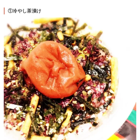
①冷やし茶漬け