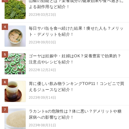
山椒の効能とは？栄養成分の健康効果や食べ過ぎに
よる副作用など紹介！
2023年03月23日
4
毎日サバ缶を食べ続けた結果！痩せた人も？メリッ
ト・デメリットを紹介！
2023年09月03日
5
ゴーヤは妊娠中・妊婦はOK？栄養豊富で効果的？
注意点やレシピを紹介！
2022年12月24日
6
胃に優しい飲み物ランキングTOP11！コンビニで買
えるジュースなど紹介！
2023年09月14日
7
ラカントsの危険性は？体に悪い？デメリットや糖
尿病への影響など紹介！
2023年08月31日