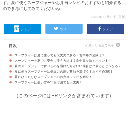
す。夏に使うスープジャーやお弁当レシピのおすすめも紹介する
ので参考にしてみてくださいね。
2022年11月10日 更新
シェア
ツイート
シェア
目次
スープジャーは夏に使っても大丈夫？腐る・食中毒の危険は？
スープジャーを夏でも安全に使う方法は？食中毒を防ぐポイント！
まずは菌が繁殖・腐りやすい条件を知っておこう
スープジャーは使い方を守れば夏でも大丈夫
夏のスープジャーで食べるのを避けた方がいい場合は？腐るとどうなる？
①容器・食材に雑菌が付かないようにする
②スープジャーの温度が高く・低く保たれるようにする
③6時間以内に食べ切る
④腐りやすい食べ物・料理はなるべく避ける
⑤外部熱の影響を受けやすい場所に置かない
夏に使うスープジャーは保温力の高い商品を選ぼう！おすすめ3選！
夏のスープジャーの料理が腐る・傷んでいる場合の特徴
食中毒になった場合の症状・対処法
夏にぴったりなスープジャーのお弁当レシピも紹介！
①真空断熱スープジャー｜サーモス（ 4,100円）
②クラシックフードジャー｜スタンレー（4,950円）〉
③真空二重構造スープマグ｜ピックドア（1,580円）
スープジャーは使い方を守れば夏でも大丈夫！
①冷やし茶漬け
②冷や汁風ごはん
③スープジャーで冷たいオートミール
④冷やし鶏玉雑炊
⑤冷やしカレー雑炊
（このページにはPRリンクが含まれています）