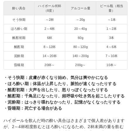
ハイボール何杯
ビール瓶（相当
酔い具合
アルコール量
（8度）
量）
そう快期
～2杯
～20g
～1本
ほろ酔い期
2～4杯
20～40g
1～2本
酩酊初期
6杯
60g
3本
酩酊期
8～12杯
80～120g
4～6本
泥酔期
14～20杯
140～200g
7～10本
昏睡期
20杯～
200g～
10本～
・そう快期：皮膚が赤くなり始め、気分は爽やかになる
・ほろ酔い期：体温が上昇したり、脈拍が速くなったりする
・酩酊初期：大声を出したり、怒りっぽくなったりする
・酩酊期：千鳥足になったり、頻呼吸や吐き気を起こしたりする
・泥酔期：はっきり喋れなかったり、記憶がなくなったりする
・昏睡期：死亡する場合がある
ハイボールを飲んだ時の酔い具合はさまざまで個人差があります
が、2～4杯程度飲むとほろ酔いになるため、2杯未満の量を飲む