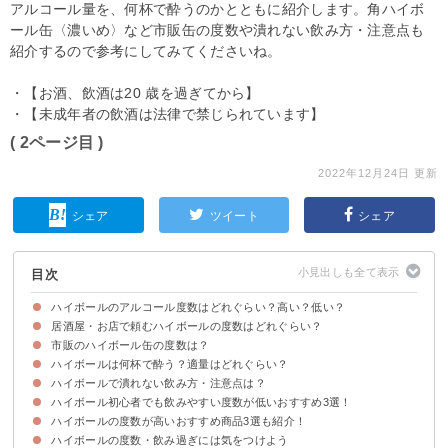
アルコール量を、何杯で酔うのかとともに紹介します。角ハイボ
ール缶〈濃いめ〉など市販缶の度数や潰れない飲み方・注意点も
紹介するので参考にしてみてくださいね。
・【お酒、飲酒は20 歳を過ぎてから】
・【未成年者の飲酒は法律で禁じられています】
( 2ページ目 )
2022年12月24日 更新
シェア
ツイート
シェア
目次
ハイボールのアルコール度数はどれぐらい？高い？低い？
居酒屋・お店で頼むハイボールの度数はどれぐらい？
ハイボールの度数は原液と割り材の量の比率で決まる
ハイボールの度数をビールなど他のお酒と比較すると？
市販のハイボール缶の度数は？
居酒屋のハイボールの度数はお店によって異なるが「7〜9度」ほど
ハイボールは何杯で酔う？適量はどれぐらい？
市販のハイボール缶をメーカー別に比較
ハイボールで潰れない飲み方・注意点は？
ハイボール1杯（150ml）のアルコール量は「約10g」
ハイボールの杯数別のアルコール量と酔い具合の目安
ハイボール初心者でも飲みやすい度数が低いおすすめ3選！
①チェイサーと一緒に飲む
②食事と一緒に楽しむ
③限界を超えて飲まない
④ハイボールを薄めて飲む
ハイボールの度数が高いおすすめ商品3選も紹介！
①ジムビームハイボール缶（5度/159円）
②角ハイボール缶（7度/179円）
③トリスハイボール缶（7度/159円）
ハイボールの度数・飲み過ぎには気をつけよう
①角ハイボール缶〈濃いめ〉（9度/179円）
②ブラックニッカクリアハイボール缶（9度/150円）
③ウィルキンソンハイボール（9度/108円）