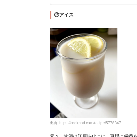
②アイス
出典:
https://cookpad.com/recipe/5778347
元々、甘酒は江戸時代には、夏場に栄養