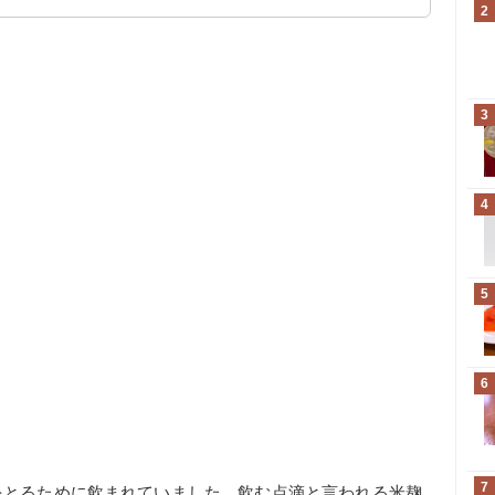
2
3
4
5
6
7
をとるために飲まれていました。飲む点滴と言われる米麹