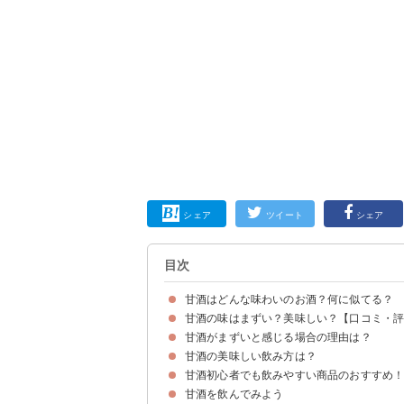
シェア
ツイート
シェア
目次
甘酒はどんな味わいのお酒？何に似てる？
甘酒の味はまずい？美味しい？【口コミ・
【前提】甘酒は2種類ある
米麹＋米で作られた甘酒の味わい・風味は？例え
酒粕で作られた甘酒の味わい・風味は？例えると
甘酒がまずいと感じる場合の理由は？
甘酒をまずいと感じる人の口コミ・評価
甘酒を美味しいと感じる人の口コミ・評価
甘酒の美味しい飲み方は？
①甘すぎる
②アルコール臭が苦手
③見た目が苦手
甘酒初心者でも飲みやすい商品のおすすめ
①ホット
②アイス
③別の飲み物と混ぜる
甘酒を飲んでみよう
①森永製菓 甘酒 190g 缶30本（3,045円）
②こうじや里村 お米と米麹でつくったあまざけ 125