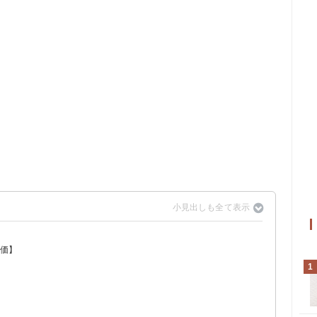
評価】
ると何に似てる？
何に似てる？
1
！
ml×30本 （3,980円）