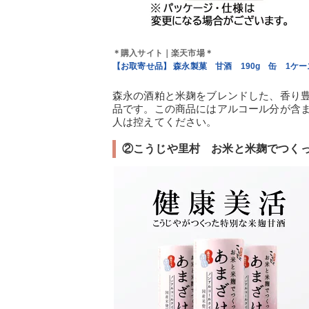
＊購入サイト｜楽天市場＊
【お取寄せ品】 森永製菓 甘酒 190g 缶 1ケー
森永の酒粕と米麹をブレンドした、香り
品です。この商品にはアルコール分が含
人は控えてください。
②こうじや里村 お米と米麹でつくったあま