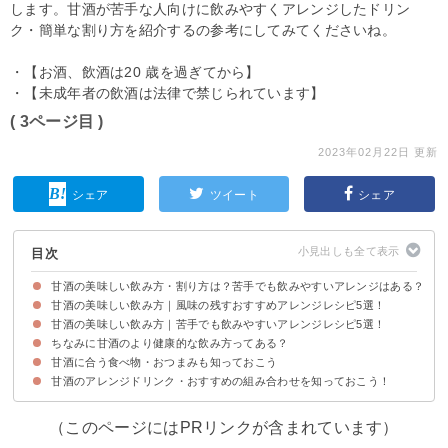
します。甘酒が苦手な人向けに飲みやすくアレンジしたドリン
ク・簡単な割り方を紹介するの参考にしてみてくださいね。
・【お酒、飲酒は20 歳を過ぎてから】
・【未成年者の飲酒は法律で禁じられています】
( 3ページ目 )
2023年02月22日 更新
シェア
ツイート
シェア
目次
甘酒の美味しい飲み方・割り方は？苦手でも飲みやすいアレンジはある？
甘酒の美味しい飲み方｜風味の残すおすすめアレンジレシピ5選！
甘酒の美味しい飲み方｜苦手でも飲みやすいアレンジレシピ5選！
①甘酒＋牛乳
②甘酒＋かぼすジュース
③甘酒＋トマトジュース
④甘酒＋ビール
⑤甘酒＋白ワイン
ちなみに甘酒のより健康的な飲み方ってある？
①甘酒＋白桃・バナナ
②甘酒＋りんご
③甘酒＋ココア
④甘酒＋炭酸水
⑤甘酒＋コーンスープ
甘酒に合う食べ物・おつまみも知っておこう
甘酒を食物繊維を含む食材と一緒に飲むのがおすすめ！
甘酒のアレンジドリンク・おすすめの組み合わせを知っておこう！
（このページにはPRリンクが含まれています）