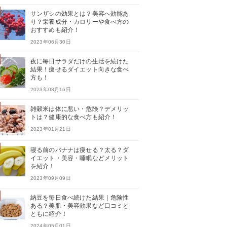
サンザシの効果とは？美容へ効能あ
り？栄養成分・カロリーや食べ方の
おすすめも紹介！
2023年06月30日
夜に毎日サラダだけの生活を続けた
結果！痩せるダイエット向きな食べ
方も！
2023年08月16日
雑穀米は体に悪い・危険？デメリッ
トは？健康的な食べ方も紹介！
2023年01月21日
寝る前のバナナは痩せる？太る？ダ
イエット・美容・睡眠などメリット
を紹介！
2023年09月09日
納豆を毎日食べ続けた結果｜危険性
ある？美肌・美容効果など口コミと
ともに紹介！
2024年05月01日