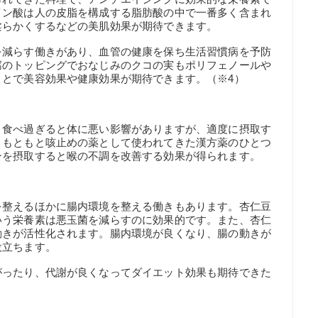
イン酸は人の皮脂を構成する脂肪酸の中で一番多く含まれ
柔らかくするなどの美肌効果が期待できます。
を減らす働きがあり、血管の健康を保ち生活習慣病を予防
腐のトッピングでおなじみのクコの実もポリフェノールや
とで美容効果や健康効果が期待できます。（※4）
、食べ過ぎると体に悪い影響がありますが、適度に摂取す
、もともと咳止めの薬として使われてきた漢方薬のひとつ
ンを摂取すると喉の不調を改善する効果が得られます。
を整えるほかに腸内環境を整える働きもあります。杏仁豆
いう栄養素は悪玉菌を減らすのに効果的です。また、杏仁
動きが活性化されます。腸内環境が良くなり、腸の動きが
役立ちます。
がったり、代謝が良くなってダイエット効果も期待できた