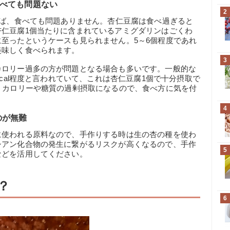
食べても問題ない
2
れば、食べても問題ありません。杏仁豆腐は食べ過ぎると
杏仁豆腐1個当たりに含まれているアミグダリンはごくわ
至ったというケースも見られません。5～6個程度であれ
美味しく食べられます。
3
カロリー過多の方が問題となる場合も多いです。一般的な
kcal程度と言われていて、これは杏仁豆腐1個で十分摂取で
、カロリーや糖質の過剰摂取になるので、食べ方に気を付
4
のが無難
に使われる原料なので、手作りする時は生の杏の種を使わ
シアン化合物の発生に繋がるリスクが高くなるので、手作
5
などを活用してください。
？
6