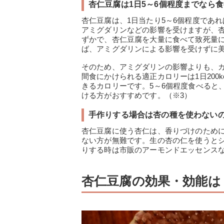
杏仁豆腐は1日5～6個程度までなら
杏仁豆腐は、1日当たり5～6個程度であ
アミグダリンなどの影響を受けますが、
ずかで、杏仁豆腐を大量に食べて致死量に
ば、アミグダリンによる影響を受けずに
そのため、アミグダリンの影響よりも、
間食にかけられる適正カロリーは1日200
きるカロリーです。5～6個程度食べると
ける方がおすすめです。（※3）
手作りする場合は杏の種を使わない
杏仁豆腐に使う杏仁は、香りづけのため
ない方が無難です。生の杏の仁を使うと
りする時は市販のアーモンドエッセンス
杏仁豆腐の効果・効能は