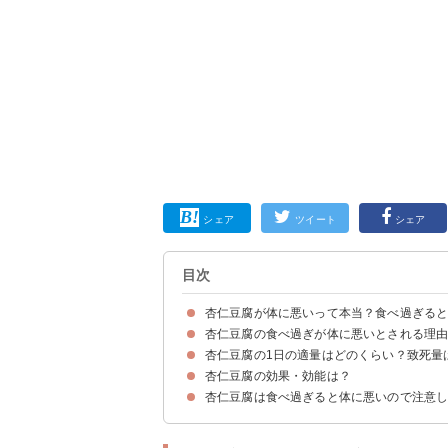
シェア
ツイート
シェア
目次
杏仁豆腐が体に悪いって本当？食べ過ぎる
杏仁豆腐の食べ過ぎが体に悪いとされる理
杏仁豆腐は食べ過ぎると体に悪い
杏仁豆腐の1日の適量はどのくらい？致死量
①杏の種にアミグダリンが含まれている
②カロリー・糖質が高い
ちなみに杏仁豆腐に添えられるクコの実の食べ過
杏仁豆腐の効果・効能は？
杏仁豆腐は1日5～6個程度までなら食べても問題
手作りする場合は杏の種を使わないのが無難
杏仁豆腐は食べ過ぎると体に悪いので注意
①美容効果
②咳止め・喘息に効く
③腸内環境を整える