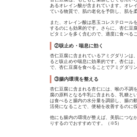
あるオレイン酸が含まれています。オレ
ている物質で、肌の老化を予防し、肌を
また、オレイン酸は悪玉コレステロール
するのにも効果的です。さらに、杏仁豆
ビタミンを多く含むので、適度に食べるこ
②咳止め・喘息に効く
杏仁豆腐に含まれているアミグダリンは
ると咳止めや喘息に効果的です。杏仁は
で、杏仁豆腐を食べることでアミグダリ
③腸内環境を整える
杏仁豆腐に含まれる杏仁には、喉の不調
腐の原料となる牛乳に含まれる、乳糖と
は食べると腸内の水分量を調節し、腸の
活発になることで、便秘を改善するのに
他にも腸内の環境が整えば、美肌につな
りするのでおすすめです。（※5）