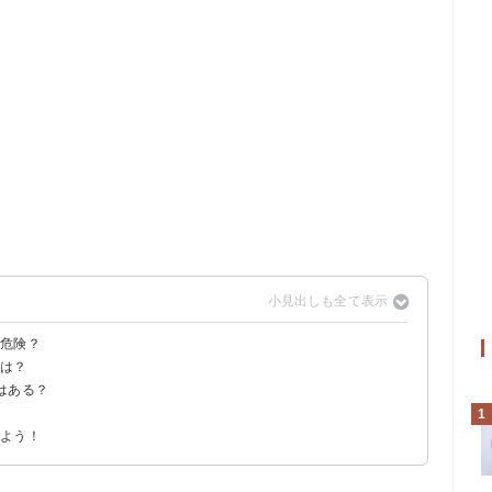
と危険？
由は？
はある？
ぎも体に悪い
1
ない
しよう！