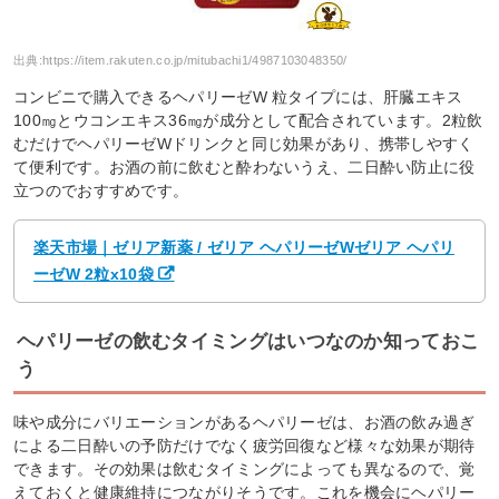
出典:
https://item.rakuten.co.jp/mitubachi1/4987103048350/
コンビニで購入できるヘパリーゼW 粒タイプには、肝臓エキス
100㎎とウコンエキス36㎎が成分として配合されています。2粒飲
むだけでヘパリーゼWドリンクと同じ効果があり、携帯しやすく
て便利です。お酒の前に飲むと酔わないうえ、二日酔い防止に役
立つのでおすすめです。
楽天市場｜ゼリア新薬 / ゼリア ヘパリーゼWゼリア ヘパリ
ーゼW 2粒x10袋
ヘパリーゼの飲むタイミングはいつなのか知っておこ
う
味や成分にバリエーションがあるヘパリーゼは、お酒の飲み過ぎ
による二日酔いの予防だけでなく疲労回復など様々な効果が期待
できます。その効果は飲むタイミングによっても異なるので、覚
えておくと健康維持につながりそうです。これを機会にヘパリー