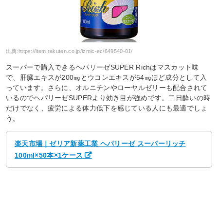
出典:
https://item.rakuten.co.jp/izmic-ec/649540-01/
スーパーで購入できるヘパリーゼSUPER Richはマスカット味
で、肝臓エキスが200㎎とウコンエキスが54㎎ほど成分として入
っています。さらに、オルニチンやローヤルゼリーも配合されて
いるのでヘパリーゼSUPERより効き目が強めです。二日酔いの時
だけでなく、疲労による体力低下を感じている人にも最適でしょ
う。
楽天市場｜ゼリア新薬工業 ヘパリーゼ スーパーリッチ
100ml×50本×1ケース