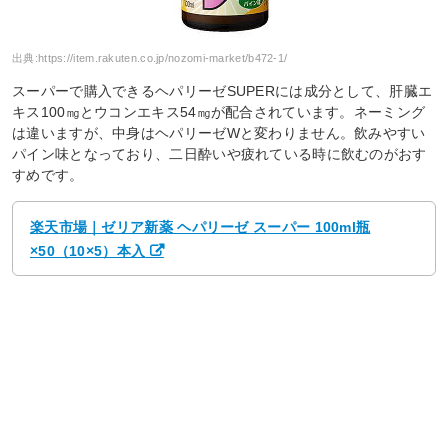
出典:
https://item.rakuten.co.jp/nozomi-market/b472-1/
スーパーで購入できるヘパリーゼSUPERには成分として、肝臓エ
キス100㎎とウコンエキス54㎎が配合されています。ネーミング
は違いますが、中身はヘパリーゼWと変わりません。飲みやすい
パイン味となっており、二日酔いや疲れている時に飲むのがおす
すめです。
楽天市場｜ゼリア新薬 ヘパリーゼ スーパー 100ml瓶
×50（10×5）本入