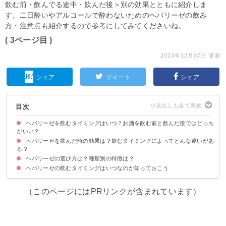
飲む前・飲んでる途中・飲んだ後＞別の効果とともに紹介しま
す。二日酔いやアルコールで酔わないためのヘパリーゼの飲み
方・注意点も紹介するので参考にしてみてくださいね。
( 3ページ目 )
2023年12月07日 更新
シェア
ツイート
シェア
目次
ヘパリーゼを飲むタイミングはいつ？お酒を飲む前と飲んだ後ではどっち
がいい？
ヘパリーゼを飲んだ時の効果は？飲むタイミングによってどんな違いがあ
ヘパリーゼは飲酒の30分前に飲むのがおすすめ
ヘパリーゼの量はドリンクなら1本・錠剤なら3粒程度を目安に飲もう
る？
ヘパリーゼの選び方は？種類別の特徴は？
①飲酒前に飲んだ場合の効果
②飲酒途中に飲む場合の効果
③飲酒後にあとから飲んだ場合の効果
④休肝日や飲酒から時間が経ったタイミングで飲む場合
ヘパリーゼの飲むタイミングはいつなのか知っておこう
選び方のコツ
①ヘパリーゼW 100mlx10本（3,480円）
②ヘパリーゼW HYPER 100mlx10本（4,480円）
③ヘパリーゼW PREMIUM 100mlx10本（6,400円）
④ヘパリーゼW PREMIUM極 100mlx10本（9,600円）
⑤ヘパリーゼSUPER 100mlx50本（14,223円）
⑥ヘパリーゼSUPER Rich 100ml×50本（15,980円）
⑦ヘパリーゼW 粒タイプ 2粒x10袋（1,680円）
（このページにはPRリンクが含まれています）