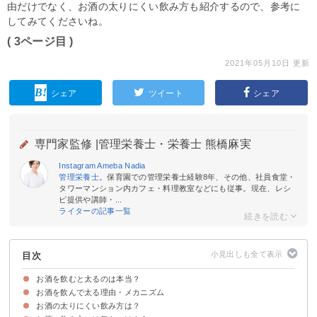
由だけでなく、お酒の太りにくい飲み方も紹介するので、参考に
してみてくださいね。
( 3ページ目 )
2021年05月10日 更新
シェア
ツイート
シェア
専門家監修 |
管理栄養士・栄養士 熊橋麻実
Instagram
Ameba
Nadia
管理栄養士
。保育園での管理栄養士経験8年、その他、社員食堂・
タワーマンション内カフェ・料理教室などにも従事。現在、レシ
ピ提供や講師・...
ライターの記事一覧
目次
お酒を飲むと太るのは本当？
お酒を飲んで太る理由・メカニズム
エンプティーカロリーの正しい意味
お酒のカロリー・糖質を一覧で比較
お酒の太りにくい飲み方は？
①カクテルなど高カロリー・高糖質な種類のお酒を飲んでいる
②アルコールの分解が優先され脂肪分解が止まる
③食後ではなく食前に多く飲んでいる
④おつまみが高カロリー・高脂質な場合が多い
⑤深夜に飲んでいる
⑥満腹感を得にくいから