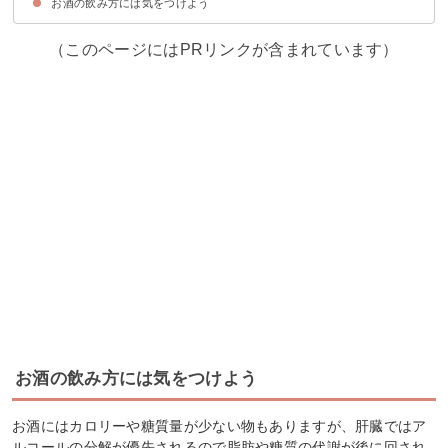
お酒の飲み方には気をつけよう
①飲み過ぎない
②肝臓に良いヘルシーなおつまみを選ぶ
③お酒の種類は蒸留酒やウイスキーを選ぶ
④毎日飲まずに休肝日を作る
⑤お酒だけでなく水を等量飲む
（このページにはPRリンクが含まれています）
お酒の飲み方には気をつけよう
お酒にはカロリーや糖質量が少ない物もありますが、肝臓ではア
ルコールの分解が優先されるので脂肪や糖質の代謝が後に回され