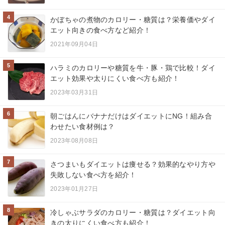
4
かぼちゃの煮物のカロリー・糖質は？栄養価やダイ
エット向きの食べ方など紹介！
2021年09月04日
5
ハラミのカロリーや糖質を牛・豚・鶏で比較！ダイ
エット効果や太りにくい食べ方も紹介！
2023年03月31日
6
朝ごはんにバナナだけはダイエットにNG！組み合
わせたい食材例は？
2023年08月08日
7
さつまいもダイエットは痩せる？効果的なやり方や
失敗しない食べ方を紹介！
2023年01月27日
8
冷しゃぶサラダのカロリー・糖質は？ダイエット向
きの太りにくい食べ方も紹介！