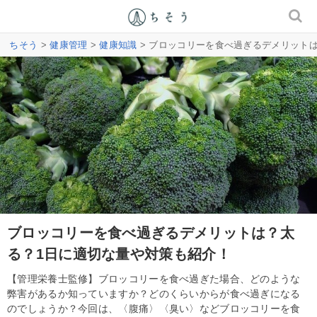
ちそう
>
健康管理
>
健康知識
> ブロッコリーを食べ過ぎるデメリット
ブロッコリーを食べ過ぎるデメリットは？太
る？1日に適切な量や対策も紹介！
【管理栄養士監修】ブロッコリーを食べ過ぎた場合、どのような
弊害があるか知っていますか？どのくらいからが食べ過ぎになる
のでしょうか？今回は、〈腹痛〉〈臭い〉などブロッコリーを食