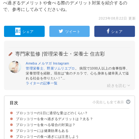
べ過ぎるデメリットや食べる際のデメリット対策を紹介するの
で、参考にしてみてくださいね。
2023年08月22日 更新
シェア
ツイート
シェア
専門家監修 |
管理栄養士・栄養士 住吉彩
Ameba
メルマガ
Instagram
管理栄養士、野菜ソムリエプロ
。 病院で1000人以上の食事指導、
栄養管理を経験。現在は”食のチカラで、心も身体も健幸美人で溢
れる社会を作りたい！”...
ライターの記事一覧
目次
ブロッコリーの1日に適切な量はどのくらい？
ブロッコリーを食べ過ぎるデメリットは？太る？
ブロッコリーは1日1本（400g）までが適切
ブロッコリー1kgは食べ過ぎ
ブロッコリーを食べる場合の対策は？
体臭がくさくなる
胃腸に負担がかかり腹痛を起こすことも
甲状腺機能低下症を引き起こす可能性がある
ブロッコリーの食べ過ぎで太ることはない
ブロッコリーには健康効果もある
加熱調理する
1日に食べる量を制限する
ブロッコリーの食べ過ぎには注意しよう
免疫力が上がる
ガンや動脈硬化の予防