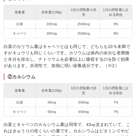
1日の摂取量の目
1日の摂取量に占
栄養素
含有量(100g)
安
める割合
白菜
220mg
2500mg
9%
キャベツ
200mg
2500mg
8%
白菜のカリウム量はキャベツとほも同じで、どちらも10％未満で
すがキュウリも同じくらいです。カリウムは体内の余分な老廃物
と水分を排出し、ナトリウムを必要以上に吸収するのを防ぐ効果
があります。水溶性で、加熱に弱い栄養成分です。（※2）
②カルシウム
1日の摂取量の目
1日の摂取量に占
栄養素
含有量(100g)
安
める割合
白菜
43mg
650mg
7%
キャベツ
43mg
650mg
7%
白菜とキャベツのカルシウム量は同等で、43㎎含まれていて、こ
れはきゅうりの倍くらいの量です。カルシウムはビタミンＣやビ