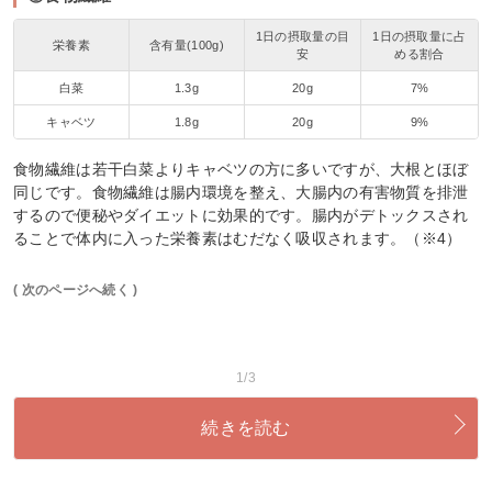
1日の摂取量の目
1日の摂取量に占
栄養素
含有量(100g)
安
める割合
白菜
1.3g
20g
7%
キャベツ
1.8g
20g
9%
食物繊維は若干白菜よりキャベツの方に多いですが、大根とほぼ
同じです。食物繊維は腸内環境を整え、大腸内の有害物質を排泄
するので便秘やダイエットに効果的です。腸内がデトックスされ
ることで体内に入った栄養素はむだなく吸収されます。（※4）
( 次のページへ続く )
1/3
続きを読む