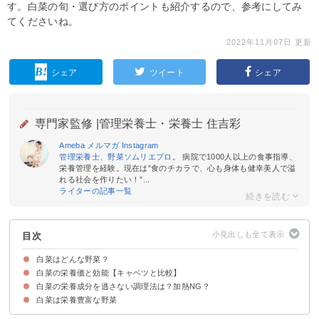
す。白菜の旬・選び方のポイントも紹介するので、参考にしてみ
てくださいね。
2022年11月07日 更新
シェア
ツイート
シェア
専門家監修 |
管理栄養士・栄養士 住吉彩
Ameba
メルマガ
Instagram
管理栄養士、野菜ソムリエプロ
。 病院で1000人以上の食事指導、
栄養管理を経験。現在は”食のチカラで、心も身体も健幸美人で溢
れる社会を作りたい！”...
ライターの記事一覧
目次
白菜はどんな野菜？
白菜の栄養価と効能【キャベツと比較】
白菜の旬
新鮮な白菜の選び方
白菜の栄養成分を逃さない調理法は？加熱NG？
①カリウム
②カルシウム
③食物繊維
④ビタミンC
⑤葉酸
白菜は栄養豊富な野菜
①汁物で食べる
②芯・中心から食べる
③白菜を生で食べる