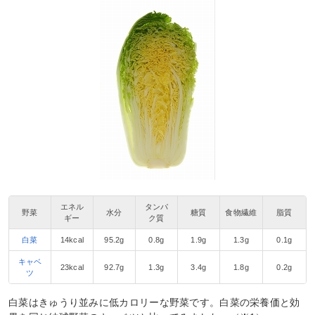
エネル
タンパ
野菜
水分
糖質
食物繊維
脂質
ギー
ク質
白菜
14kcal
95.2g
0.8g
1.9g
1.3g
0.1g
キャベ
23kcal
92.7g
1.3g
3.4g
1.8g
0.2g
ツ
白菜はきゅうり並みに低カロリーな野菜です。白菜の栄養価と効