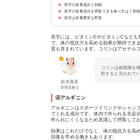
長芋の栄養成分と効能
山芋と長芋に違いはない
長芋の旬
新鮮な長芋の選び方
長芋の栄養成分を摂取できる食べ方は？加熱
①サポニン
②アミラーゼ
③ビタミン類
④アルギニン
長芋は栄養豊富な野菜
①すりおろして生とろろで食べる
②食べ合わせを考える
長芋には、ビタミンEやビタミンCなども
で、体の抵抗力を高める効果が期待でき
質も含まれています。コリンはアセチル
コリンは細胞膜を
防すると言われて
鈴木真美
管理栄養士
④アルギニン
アルギニンはスポーツドリンクやシャン
てくれる成分です。体内で作られる非必
作られにくくなるため意識して摂取して
効果はこれだけでなく、体の抵抗力を高
回復を早める働きもあります。