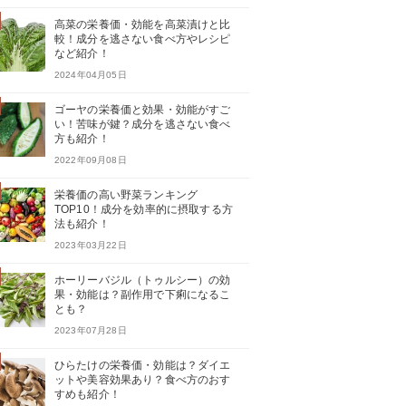
高菜の栄養価・効能を高菜漬けと比
較！成分を逃さない食べ方やレシピ
など紹介！
2024年04月05日
ゴーヤの栄養価と効果・効能がすご
い！苦味が鍵？成分を逃さない食べ
方も紹介！
2022年09月08日
栄養価の高い野菜ランキング
TOP10！成分を効率的に摂取する方
法も紹介！
2023年03月22日
ホーリーバジル（トゥルシー）の効
果・効能は？副作用で下痢になるこ
とも？
2023年07月28日
ひらたけの栄養価・効能は？ダイエ
ットや美容効果あり？食べ方のおす
すめも紹介！