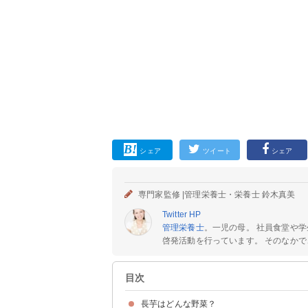
シェア
ツイート
シェア
専門家監修 |
管理栄養士・栄養士 鈴木真美
Twitter
HP
管理栄養士
。一児の母。 社員食堂や
啓発活動を行っています。 そのなかで
目次
長芋はどんな野菜？