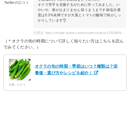
Twitterの口コミ
オクラ苦手を克服するがために作ってみました。い
やいや、箸が止まりません😋うまうまです😆塩分濃
度は0.3%未満ですが大葉とトマトの酸味で味がしっ
かりしています👌
引用元: https://mobile.twitter.com/oronainz/status/1332990671150465027
（＊オクラの旬の時期について詳しく知りたい方はこちらを読ん
でみてください。）
オクラの旬の時期・季節はいつ？種類は？栄
養価・選び方やレシピを紹介！
出典: ちそう