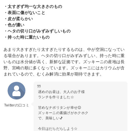
・太すぎず均一な大きさのもの
・表面に傷がないこと
・皮が柔らかい
・色が濃い
・ヘタの切り口がみずみずしいもの
・持った時に重たいもの
あまり大きすぎたり太すぎたりするものは、中が空洞になってい
る場合があります。ヘタの切り口がみずみずしい、持った時に重
いものは水分値が高く、新鮮な証拠です。ズッキーニの産地は長
野、宮崎の順に多くなっています。ズッキーニにはカリウムが含
まれているので、むくみ解消に効果が期待できます。
遅めのお昼は、大人のお子様
ランチを作りました☆
Twitterの口コミ
甘めなナポリタンが幸せ😌
ズッキーニの素揚げがホクホク
で、美味しい🎵
今日はだらだらしよう☆