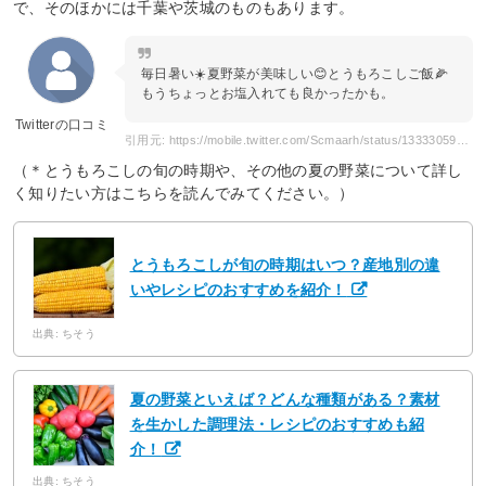
で、そのほかには千葉や茨城のものもあります。
毎日暑い☀️夏野菜が美味しい😊とうもろこしご飯🌽
もうちょっとお塩入れても良かったかも。
Twitterの口コミ
引用元: https://mobile.twitter.com/Scmaarh/status/1333305917475934209
（＊とうもろこしの旬の時期や、その他の夏の野菜について詳し
く知りたい方はこちらを読んでみてください。）
とうもろこしが旬の時期はいつ？産地別の違
いやレシピのおすすめを紹介！
出典: ちそう
夏の野菜といえば？どんな種類がある？素材
を生かした調理法・レシピのおすすめも紹
介！
出典: ちそう