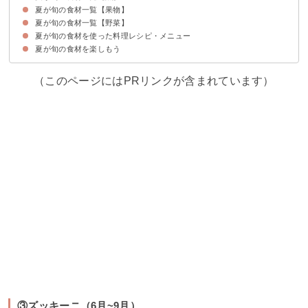
夏が旬の食材一覧【果物】
①アジ（5月~7月）
②アマダイ（8月~10月）
③うなぎ（養殖物7月、天然物は10～12月）
④うに（6月~8月）
⑤岩ガキ（7月~8月）
夏が旬の食材一覧【野菜】
①スイカ（7月~9月）
②メロン（6月~8月）
③マンゴー（5月~10月）
④桃（6月~9月）
⑤パッションフルーツ（6月~8月）
夏が旬の食材を使った料理レシピ・メニュー
①きゅうり（6月~8月）
②なす（7月~9月）
③ズッキーニ（6月~9月）
④オクラ（6月~9月）
⑤とうもろこし（7月~8月）
夏が旬の食材を楽しもう
①オクラの梅おかか和え
②ナスとミョウガの味噌炒め
③アジと夏野菜の煮込み
④岩ガキのグラタン
⑤パッションフルーツの寒天ゼリー
（このページにはPRリンクが含まれています）
③ズッキーニ（6月~9月）