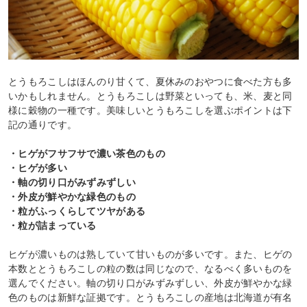
とうもろこしはほんのり甘くて、夏休みのおやつに食べた方も多
いかもしれません。とうもろこしは野菜といっても、米、麦と同
様に穀物の一種です。美味しいとうもろこしを選ぶポイントは下
記の通りです。
・ヒゲがフサフサで濃い茶色のもの
・ヒゲが多い
・軸の切り口がみずみずしい
・外皮が鮮やかな緑色のもの
・粒がふっくらしてツヤがある
・粒が詰まっている
ヒゲが濃いものは熟していて甘いものが多いです。また、ヒゲの
本数ととうもろこしの粒の数は同じなので、なるべく多いものを
選んでください。軸の切り口がみずみずしい、外皮が鮮やかな緑
色のものは新鮮な証拠です。とうもろこしの産地は北海道が有名