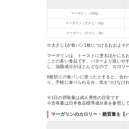
マーガリン（100g）
マーガリン（大さじ：10g）
マーガリン（小さじ：3g）
※大さじ1が食パン1枚につけるおおよそ
マーガリンは、トーストに塗るほかにも
ことの多い食品です。バターより扱いや
し、油脂成分がほとんどなので、カロリ
6枚切りの食パンに塗ったとすると、合わせてカロ
り、手軽に食べられる分、気をつけなけ
※1日の摂取量は成人男性の目安です
※含有量は日本食品標準成分表を参照して
マーガリンのカロリー・糖質量を【