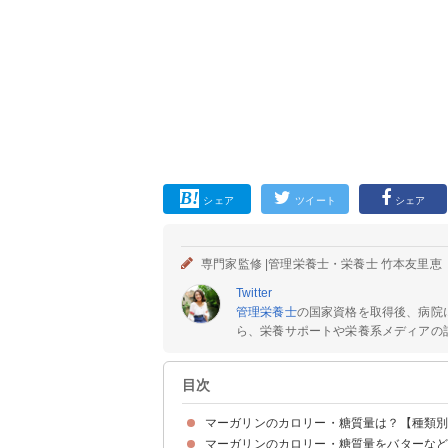
シェア
ツイート
シェア
専門家監修 |
管理栄養士・栄養士 竹本友里恵
Twitter
管理栄養士
の国家資格を取得後、病院
ら、栄養サポートや栄養系メディアの記
目次
マーガリンのカロリー・糖質量は？【種類
マーガリンのカロリー・糖質量をバターな
マーガリン（100g・大さじ・小さじ）のカロリ
マーガリンのカロリー・糖質量を【ハーフ・オフ