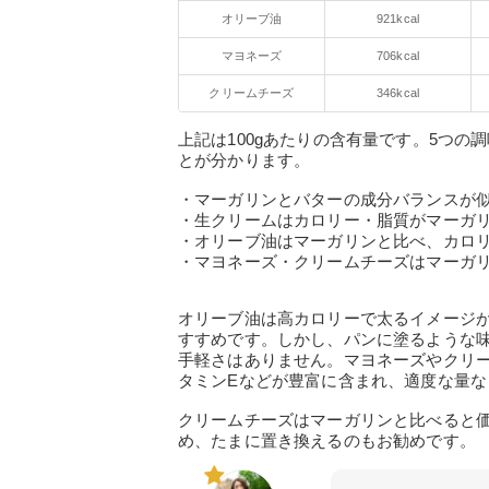
オリーブ油
921kcal
マヨネーズ
706kcal
クリームチーズ
346kcal
上記は100gあたりの含有量です。5つ
とが分かります。
・マーガリンとバターの成分バランスが
・生クリームはカロリー・脂質がマーガ
・オリーブ油はマーガリンと比べ、カロ
・マヨネーズ・クリームチーズはマーガ
オリーブ油は高カロリーで太るイメージ
すすめです。しかし、パンに塗るような
手軽さはありません。マヨネーズやクリ
タミンEなどが豊富に含まれ、適度な量
クリームチーズはマーガリンと比べると
め、たまに置き換えるのもお勧めです。