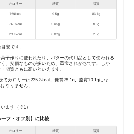
カロリー
糖質
脂質
769kcal
0.5g
83.1g
76.9kcal
0.05g
8.3g
23.1kcal
0.02g
2.5g
の目安です。
お菓子作りに使われたり、バターの代用品として使われる
すく、安価なものが多いため、重宝されがちです。しか
ー・脂質ともに高いといえます。
リーは235.3kcal、糖質28.1g、脂質10.1gにな
ればなりません。
います（※1）
ハーフ・オフ別】に比較
カロリー
糖質
脂質