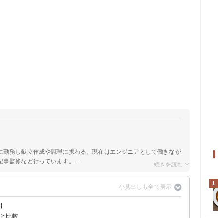
に勤務し献立作成や調理に携わる。現在はエンジニアとして働きなが
事監修など行っています。...
1
別】
どと比較
ー・糖質量
別】に比較