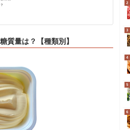
2
る？
う
3
糖質量は？【種類別】
4
5
6