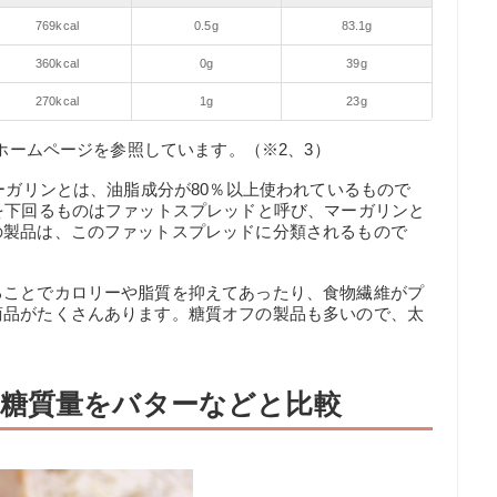
769kcal
0.5g
83.1g
360kcal
0g
39g
270kcal
1g
23g
治ホームページを参照しています。（※2、3）
ーガリンとは、油脂成分が80％以上使われているもので
を下回るものはファットスプレッドと呼び、マーガリンと
の製品は、このファットスプレッドに分類されるもので
ることでカロリーや脂質を抑えてあったり、食物繊維がプ
商品がたくさんあります。糖質オフの製品も多いので、太
。
糖質量をバターなどと比較