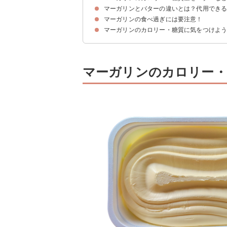
マーガリンとバターの違いとは？代用でき
マーガリンの食べ過ぎには要注意！
マーガリンとバターでは油分の種類が違う
マーガリンのカロリー・糖質に気をつけよ
マーガリンの食べ過ぎによる悪影響
1日の摂取量の目安
マーガリンのカロリー・