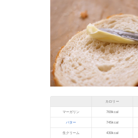
カロリー
マーガリン
769kcal
バター
745kcal
生クリーム
430kcal