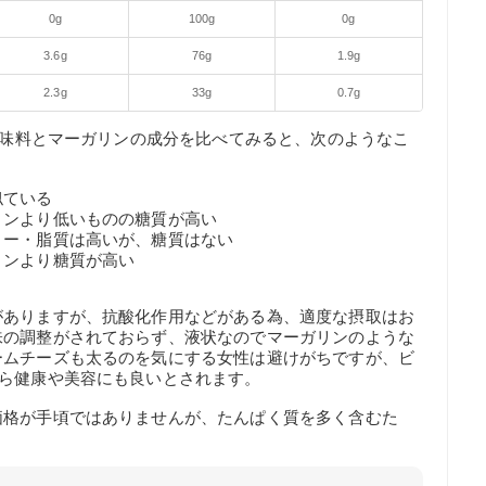
0g
100g
0g
3.6g
76g
1.9g
2.3g
33g
0.7g
の調味料とマーガリンの成分を比べてみると、次のようなこ
似ている
リンより低いものの糖質が高い
リー・脂質は高いが、糖質はない
リンより糖質が高い
がありますが、抗酸化作用などがある為、適度な摂取はお
味の調整がされておらず、液状なのでマーガリンのような
ームチーズも太るのを気にする女性は避けがちですが、ビ
なら健康や美容にも良いとされます。
価格が手頃ではありませんが、たんぱく質を多く含むた