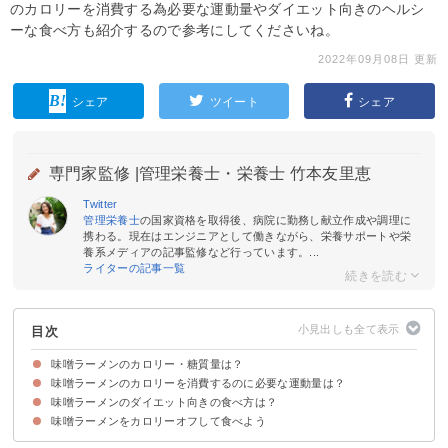
のカロリーを消費する為必要な運動量やダイエット向きのヘルシ
ーな食べ方も紹介するので参考にしてくださいね。
2022年09月08日 更新
シェア
ツイート
シェア
専門家監修 |
管理栄養士・栄養士 竹本友里恵
Twitter
管理栄養士
の国家資格を取得後、病院に勤務し献立作成や調理に
携わる。現在はエンジニアとして働きながら、栄養サポートや栄
養系メディアの記事監修など行っています。...
ライターの記事一覧
目次
味噌ラーメンのカロリー・糖質量は？
味噌ラーメンのカロリーを消費するのに必要な運動量は？
味噌ラーメン（1杯）のカロリー・糖質量
味噌ラーメンのカロリー・糖質量を塩・醤油・豚骨ラーメンと比較
味噌ラーメン（1杯）のカロリー・糖質量を他の麺類と比較
味噌ラーメンのダイエット向きの食べ方は？
味噌ラーメンをカロリーオフして食べよう
①スープを飲まない
②野菜を多めにし麺を減らす
③たんぱく質豊富な具材をトッピングする
④食べる時間帯を考える