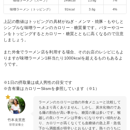
味噌ラーメン（スープ）
146kcal
13.6g
7%
味噌ラーメン（トッピング）
91kcal
3.6g
4%
上記の数値はトッピングの具材がねぎ・メンマ・焼豚・もやしと
シンプルな味噌ラーメンのカロリー・糖質量です。バターやコー
ンをトッピングするとカロリー・糖質とともに高くなるので注意
しましょう。
また外食でラーメン店を利用する場合、そのお店のレシピにもよ
りますが味噌ラーメン1杯当たり1000kcalを超えるものもあるよ
うです。
※1日の摂取量は成人男性の目安です
※含有量はカロリーSlismを参照しています（※1）
ラーメンのカロリーは他の外食メニューと比較して
もあまり高くありません。しかし、炭水化物のであ
る麺の割合が高い事から、糖質の量は多いです。喉
越しの良いラーメンは早食いになりやすい傾向があ
竹本友里恵
り、カロリーが高くなくても血糖値の急上昇・急低
管理栄養士
下から満腹感が得辛いとおもいます。熱々のうちに