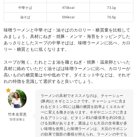
中華そば
470kcal
73.1g
油そば
596kcal
76.5g
味噌ラーメンと中華そば・油そばのカロリー・糖質量を比較して
みましょう。具材にねぎ・焼豚・メンマ・海苔をトッピングした
あっさりとしたスープの中華そばは、味噌ラーメンに比べ、カロ
リー・糖質ともに低くなります。
スープが無く、たれとごま油を麺とねぎ・焼豚・温泉卵といった
具材に絡めていただく油そばは味噌ラーメンに比べ、カロリーが
高いものの糖質量はやや低めです。ダイエット中などは、それぞ
れの特徴を意識して選択すると良いでしょう。
ラーメンの具材でオススメなのは、チャーシュー
(豚肉)とネギとニンニクです。チャーシューに含ま
れるビタミンB1には麺の糖質を効率よくエネルギ
ーに変える働きがあります。ネギやニンニクに含ま
竹本友里恵
れるアリシンは、ビタミンB1の吸収率を約10倍上
管理栄養士
げる効果があります。醤油よりも大豆の含有量が多
い味噌を使用した味噌ラーメンは、大豆のサポニン
の効果で脂肪の蓄積が抑えられ、ラーメンの中でも