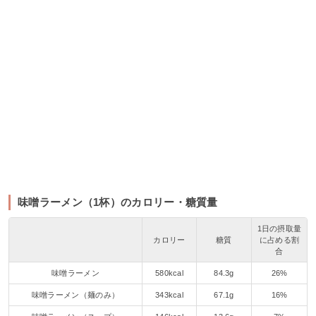
味噌ラーメン（1杯）のカロリー・糖質量
1日の摂取量
カロリー
糖質
に占める割
合
味噌ラーメン
580kcal
84.3g
26%
味噌ラーメン（麺のみ）
343kcal
67.1g
16%