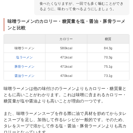
食べたくなりますが、一回でも多く噛むことができ
るように、味わって食べるようにしましょう。
味噌ラーメンのカロリー・糖質量を塩・醤油・豚骨ラーメ
ンと比較
カロリー
糖質
味噌ラーメン
580kcal
84.3g
塩ラーメン
471kcal
70.3g
豚骨ラーメン
471kcal
75.1g
醤油ラーメン
470kcal
73.1g
味噌ラーメンは他の味付けのラーメンよりもカロリー・糖質量と
ともに高いことがわかります。これは味噌に含まれるカロリー・
糖質量が塩や醤油よりも高いことが理由の一つです。
また、味噌ラーメンスープを作る際に油で具材を炒めてからタレ
とスープを足し、加熱して作るレシピが一般的です。そのため、
タレをスープで溶かして作る塩・醤油・豚骨ラーメンよりも高カ
ロリーとなっています。