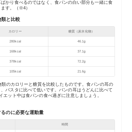
耳ばかり食べるのではなく、食パンの白い部分も一緒に食
ます。（※4）
物類と比較
カロリー
糖質（炭水化物）
280kcal
46.1g
168kcal
37.1g
378kcal
72.2g
105kcal
21.6g
化物類のカロリーと糖質を比較したものです。食パンの耳の
く、パスタに比べて低いです。パンの耳はうどんに比べて
イエット中は食パンの食べ過ぎに注意しましょう。
費するのに必要な運動量
時間