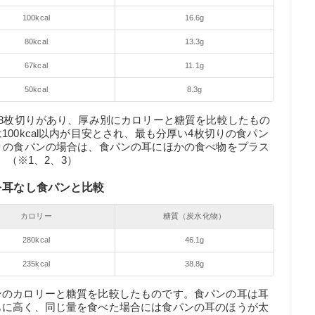
100kcal
16.6g
80kcal
13.3g
67kcal
11.1g
50kcal
8.3g
・8枚切りがあり、厚み別にカロリーと糖質を比較したもの
00kcal以内が目安とされ、最も分厚い4枚切りの食パン
りの食パンの場合は、食パンの耳にほかの食べ物をプラス
。（※1、2、3）
質を耳なし食パンと比較
カロリー
糖質（炭水化物）
280kcal
46.1g
235kcal
38.8g
ンのカロリーと糖質を比較したものです。食パンの耳は耳
もに高く、同じ量を食べた場合には食パンの耳のほうが太