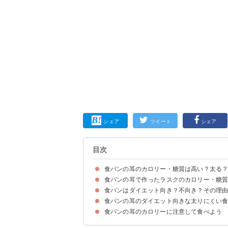
シェア
ツイート
シェア
目次
食パンの耳のカロリー・糖質は高い？太る
食パンの耳で作ったラスクのカロリー・糖
食パンの耳1枚（厚み別）のカロリー・糖質」
食パンの耳(100g)のカロリー・糖質を耳なし食
食パンの耳のカロリーを他の炭水化物類と比較
食パンの耳(100g)のカロリーを消費するのに必
食パンはダイエット向き？不向き？その理
パンの耳で作るラスクのカロリーを普通のラスク
食パンの耳のダイエット向きな太りにくい
食パンがダイエット向きなポイント
食パンがダイエットに不向きなポイント
食パンの耳のカロリーに注意して食べよう
①夜に食べない
②よく噛んでゆっくり食べる
③ジャム・はちみつなど甘味料を使い過ぎない
④食物繊維を含む食材を一緒に食べる