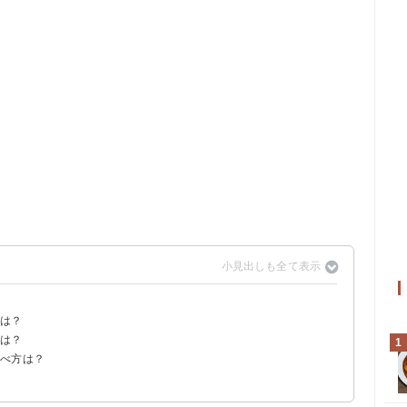
？
質は？
パンと比較
要な運動量
由は？
などと比較
1
食べ方は？