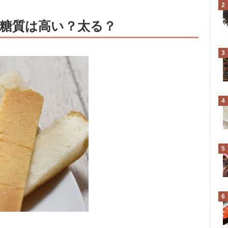
2
糖質は高い？太る？
3
4
5
6