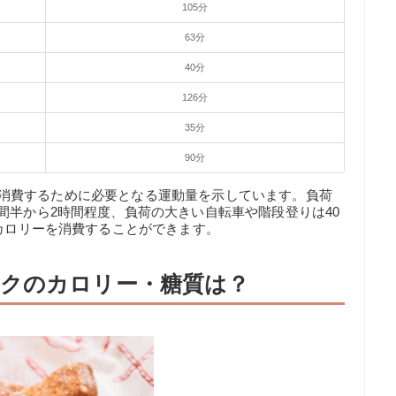
105分
63分
40分
126分
35分
90分
alを消費するために必要となる運動量を示しています。負荷
間半から2時間程度、負荷の大きい自転車や階段登りは40
のカロリーを消費することができます。
クのカロリー・糖質は？