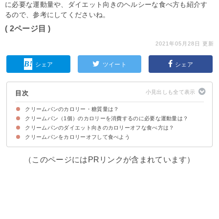
に必要な運動量や、ダイエット向きのヘルシーな食べ方も紹介す
るので、参考にしてくださいね。
( 2ページ目 )
2021年05月28日 更新
シェア
ツイート
シェア
目次
クリームパンのカロリー・糖質量は？
クリームパン（1個）のカロリーを消費するのに必要な運動量は？
クリームパン（通常・薄皮）のカロリー・糖質量
クリームパン（1個）のカロリー・糖質量をあんぱんなど菓子パン類と比較
クリームパンのダイエット向きのカロリーオフな食べ方は？
クリームパンをカロリーオフして食べよう
①薄皮のクリームパンを選ぶ
②5個入りのミニタイプを選び小分けで食べる
③カロリー・糖質オフの自家製クリームパンを作る
（このページにはPRリンクが含まれています）