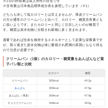
※1日の摂取量は成人男性の目安です
※含有量は日本食品標準成分表を参照しています（※1）
どちらも決して低カロリーとは言えませんが、薄皮クリームパン
の方が通常のクリームパンと比べて、カロリー、糖質含有量とも
に低いようです。またカロリーと同じく注目したいのが糖質で
す。糖質は炭水化物に分類され穀物に多く含まれます。
適量であれば生命を維持するエネルギーとして必要な栄養素です
が、取り過ぎた炭水化物は体に蓄積され肥満の原因にもなり得る
ので注意が必要です。
クリームパン（1個）のカロリー・糖質量をあんぱんなど菓
子パン類と比較
カロリー
糖質
クリームパン
305kcal
40.2g
あんぱん
280kcal
47.5g
あんぱん（薄皮）
260kcal
47.9g
チョコクリームパン
348kcal
38.6g