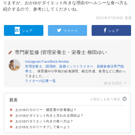
りますが、おかゆがダイエット向きな理由やヘルシーな食べ方も
紹介するので、参考にしてくださいね。
2021年07月06日 更新
シェア
ツイート
シェア
専門家監修 |
管理栄養士・栄養士 柳田ゆい
Instagram
FaceBook
Ameba
管理栄養士
、
調理師
、
薬膳インストラクター
、
薬膳食療法専門指
導士
。 保育園や小学校の給食調理、献立作成、食育などに携わっ
てきました。...
ライターの記事一覧
目次
おかゆのカロリー・糖質量や栄養価は？
おかゆがダイエット向きと言われる理由は？
おかゆ（1食分）のカロリー・糖質量
おかゆの栄養価を白ご飯と比較
おかゆのダイエット向きの食べ方は？
①水分が多い分カサ増しできる
②ご飯をおかゆに置き換えるだけなのでダイエットしやすい
おかゆをカロリーオフして食べよう
①栄養を他の食材で補う
②白米をもち麦・玄米に変える