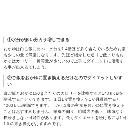
①水分が多い分カサ増しできる
おかゆは白ご飯に比べ、水分を1.4倍ほど多く含んでいるためお腹
も少しの量で満腹になります。先ほど紹介した通りご飯よりもお
かゆはカロリー・糖質量が少ないので上手にダイエットに活用す
る事が出来るでしょう。
②ご飯をおかゆに置き換えるだけなのでダイエットしやす
い
白ご飯とおかゆ150ｇ当たりのカロリーを比較すると140ｋcalを
削減することができます。１日1食置き換えて1か月継続すると
4200ｋcal削減できます。しかし3食の主食をおかゆに置き換える
ことはおすすめしません。栄養の偏り、咀嚼力の低下、味気なく
長続きしない可能性があります。長くダイエットを続けるには1日
1食の置き換えがおすすめです。