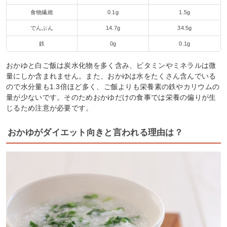
食物繊維
0.1g
1.5g
でんぷん
14.7g
34.5g
鉄
0g
0.1g
おかゆと白ご飯は炭水化物を多く含み、ビタミンやミネラルは微
量にしか含まれません。また、おかゆは水をたくさん含んでいる
ので水分量も1.3倍ほど多く、ご飯よりも栄養素の鉄やカリウムの
量が少ないです。そのためおかゆだけの食事では栄養の偏りが生
じるため注意が必要です。
おかゆがダイエット向きと言われる理由は？