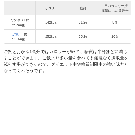
1日のカロリー摂
カロリー
糖質
取量に占める割合
おかゆ（1食
142kcal
31.2g
5％
分:200g）
ご飯
（1食
252kcal
55.2g
10％
分:150g）
ご飯とおかゆ1食分ではカロリーが56％、糖質は半分ほどに減ら
すことができます。ご飯より多い量を食べても無理なく摂取量を
減らす事ができるので、ダイエット中や糖質制限中の強い味方と
なってくれそうです。