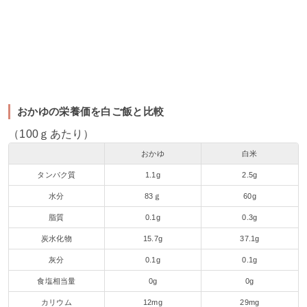
おかゆの栄養価を白ご飯と比較
（100ｇあたり）
おかゆ
白米
タンパク質
1.1g
2.5g
水分
83ｇ
60g
脂質
0.1g
0.3g
炭水化物
15.7g
37.1g
灰分
0.1g
0.1g
食塩相当量
0g
0g
カリウム
12mg
29mg