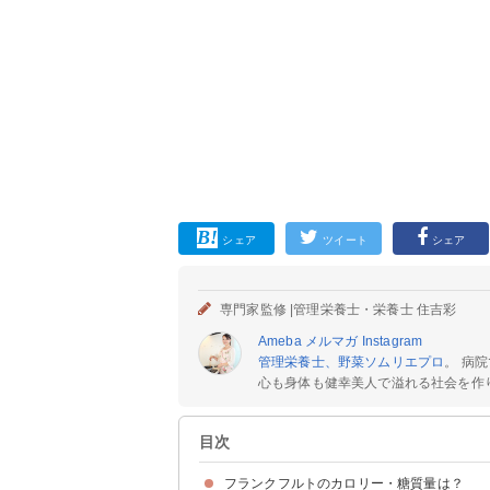
シェア
ツイート
シェア
専門家監修 |
管理栄養士・栄養士 住吉彩
Ameba
メルマガ
Instagram
管理栄養士、野菜ソムリエプロ
。 病
心も身体も健幸美人で溢れる社会を作りた
目次
フランクフルトのカロリー・糖質量は？