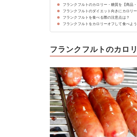
フランクフルトのカロリー・糖質を【商品
フランクフルト（1本）のカロリー・糖質をソー
フランクフルトのカロリー消費に必要な運動量は
フランクフルトのダイエット向きにカロリ
フランクフルトのカロリー・糖質を【コンビニ別
市販フランクフルトのカロリー・糖質を【商品別
フランクフルトを食べる際の注意点は？
①キッチンペーパーなどで油を拭き取る
②フランクフルトをボイルする
③豚肉以外のソーセージを使う
フランクフルトをカロリーオフして食べよ
①塩分の過剰摂取
②アメリカンドッグ・ホットドッグで食べる場合
フランクフルトのカロリ