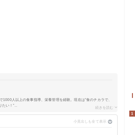
院で1000人以上の食事指導、栄養管理を経験。現在は”食のチカラで、
い！”...
1