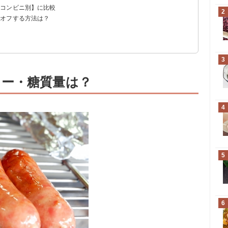
・コンビニ別】に比較
セージと比較
？
2
ーオフする方法は？
】に比較
】に比較
う
の糖質量
3
ー・糖質量は？
4
5
6