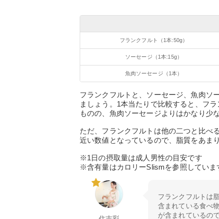
フランクフルト（1本:50g）
ソーセージ（1本:15g）
魚肉ソーセージ（1本）
フランクフルトと、ソーセージ、魚肉ソ
ましょう。1本当たりで比較すると、フ
ものの、魚肉ソーセージよりはかなり少
ただ、フランクフルトは他の二つと比べ
近い数値となっているので、脂質をあま
※1日の摂取量は成人男性の目安です
※含有量はカロリーSlismを参照していま
フランクフルトは
含まれている食べ物
が含まれているの
住吉彩