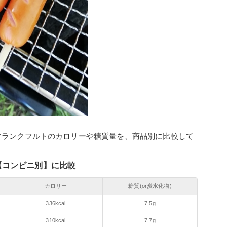
フランクフルトのカロリーや糖質量を、商品別に比較して
【コンビニ別】に比較
カロリー
糖質(or炭水化物)
336kcal
7.5g
310kcal
7.7g