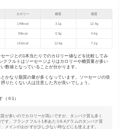
カロリー
糖質
脂質
149kcal
3.1g
12.4g
50kcal
0.3g
4.6g
161kcal
12.6g
7.2g
ーセージとの1本当たりでのカロリー値などを比較してみ
ランクフルトはソーセージよりはカロリーや糖質量が多い
ない数値となっていることが分かります。
るとかなり脂質の量が多くなっています。ソーセージの倍
り摂りたくない人は注意した方が良いでしょう。
す（※1）
脂質が多いのでカロリーが高いですが、タンパク質も多く
です。フランクフルト1本あたり6.4グラムのタンパク質
で、メインのおかずが少し少ない時などにも使えます。