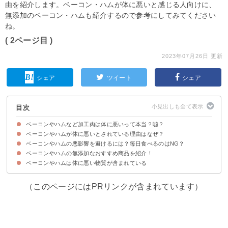
由を紹介します。ベーコン・ハムが体に悪いと感じる人向けに、
無添加のベーコン・ハムも紹介するので参考にしてみてください
ね。
( 2ページ目 )
2023年07月26日 更新
シェア
ツイート
シェア
目次
ベーコンやハムなど加工肉は体に悪いって本当？嘘？
ベーコンやハムが体に悪いとされている理由はなぜ？
ベーコンやハムの悪影響を避けるには？毎日食べるのはNG？
①加工肉にはAGEが大量に含まれている
②添加物などによる発がん性が疑われている
③生活習慣病のリスクを高める
ベーコンやハムの無添加なおすすめ商品を紹介！
無添加のベーコンやハムを食べるのがおすすめ
ベーコンやハムは体に悪い物質が含まれている
①ベーコンスライス(無添加・砂糖不使用)
②鹿児島黒豚使用ポークハム(無添加)
③ゆうぼくの里ハム・ベーコンセット(無添加)
（このページにはPRリンクが含まれています）