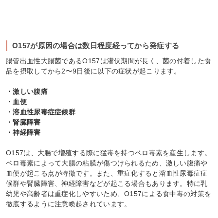
O157が原因の場合は数日程度経ってから発症する
腸管出血性大腸菌であるO157は潜伏期間が長く、菌の付着した食
品を摂取してから2〜9日後に以下の症状が起こります。
・激しい腹痛
・血便
・溶血性尿毒症症候群
・腎臓障害
・神経障害
O157は、大腸で増殖する際に猛毒を持つベロ毒素を産生します。
ベロ毒素によって大腸の粘膜が傷つけられるため、激しい腹痛や
血便が起こる点が特徴です。また、重症化すると溶血性尿毒症症
候群や腎臓障害、神経障害などが起こる場合もあります。特に乳
幼児や高齢者は重症化しやすいため、O157による食中毒の対策を
徹底するように注意喚起されています。