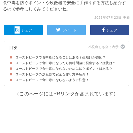
食中毒を防ぐポイントや炊飯器で安全に手作りする方法も紹介す
るので参考にしてみてくださいね。
2023年07月23日 更新
シェア
ツイート
シェア
目次
ローストビーフで食中毒になることはある？生焼けが原因？
ローストビーフで食中毒になったら何時間後に発症する？症状は？
ローストビーフの生焼けが食中毒の原因になることは稀
ローストビーフで食中毒になる主な原因
ローストビーフで食中毒にならないためには？ポイントはある？
黄色ブドウ球菌の場合は3時間後が一般的
O157が原因の場合は数日程度経ってから発症する
ローストビーフの炊飯器で安全な作り方を紹介！
①中心までしっかり熱を通す
②二次感染に気をつける
③なるべく新鮮な肉を使う
ローストビーフで食中毒にならないように注意！
（このページにはPRリンクが含まれています）