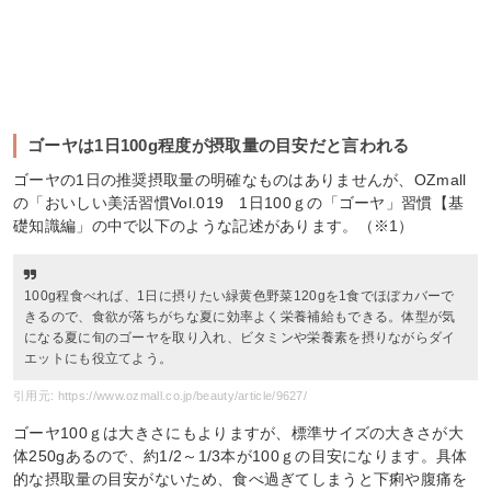
ゴーヤは1日100g程度が摂取量の目安だと言われる
ゴーヤの1日の推奨摂取量の明確なものはありませんが、OZmall
の「おいしい美活習慣Vol.019 1日100ｇの「ゴーヤ」習慣【基
礎知識編」の中で以下のような記述があります。（※1）
100g程食べれば、1日に摂りたい緑黄色野菜120gを1食でほぼカバーで
きるので、食欲が落ちがちな夏に効率よく栄養補給もできる。体型が気
になる夏に旬のゴーヤを取り入れ、ビタミンや栄養素を摂りながらダイ
エットにも役立てよう。
引用元: https://www.ozmall.co.jp/beauty/article/9627/
ゴーヤ100ｇは大きさにもよりますが、標準サイズの大きさが大
体250gあるので、約1/2～1/3本が100ｇの目安になります。具体
的な摂取量の目安がないため、食べ過ぎてしまうと下痢や腹痛を