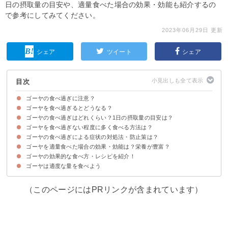
日の摂取量の目安や、適量食べた場合の効果・効能も紹介するの
で参考にしてみてください。
2023年06月29日 更新
シェア
ツイート
シェア
目次
ゴーヤの食べ過ぎに注意？
ゴーヤを食べ過ぎるとどうなる？
ゴーヤの食べ過ぎはどれくらい？1日の摂取量の目安は？
ゴーヤの苦味成分は毒性で下痢・腹痛の原因になる
ゴーヤを食べ過ぎない程度に多く食べる方法は？
ゴーヤは1日100g程度が摂取量の目安だと言われる
ゴーヤの食べ過ぎによる症状の対処法・防止策は？
ゴーヤを調理前に水にさらして苦味を抜こう
ゴーヤを適量食べた場合の効果・効能は？栄養が豊富？
ゴーヤの食べ過ぎによる腹痛・下痢が止まらないようなら病院へ行こう
ゴーヤの効果的な食べ方・レシピを紹介！
①免疫力の向上
②消化促進作用
ゴーヤは適度な量を食べよう
①ゴーヤサラダ
②ゴーヤとベーコンの卵とじ
（このページにはPRリンクが含まれています）