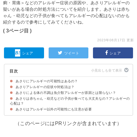
痢・胃痛＞などのアレルギー症状の原因や、あさりアレルギーの
疑いがある場合の対処方法についてを紹介します。あさりは赤ち
ゃん・幼児などの子供が食べてもアレルギーの心配はないのかも
紹介するので参考にしてみてくださいね。
( 3ページ目 )
2023年08月17日 更新
シェア
ツイート
シェア
目次
あさりにアレルギーの可能性はあるの？
あさりアレルギーの症状や対処法は？
あさりはアレルギーを引き起こす可能性がある
あさりによる体の不調は魚介類アレルギーが原因とは限らない？
あさりによるアレルギー症状
アナフィラキシーの症状がある場合は直ちに医療機関を受診しよう
あさりは赤ちゃん・幼児などの子供が食べても大丈夫なの？アレルギーの
①貝毒の可能性
②ヒスタミンによる食中毒の可能性
③アニサキスアレルギーの可能性
④ノロウイルスの可能性
心配は？
あさりはアレルギー以外の可能性にも注意が必要
（このページにはPRリンクが含まれています）