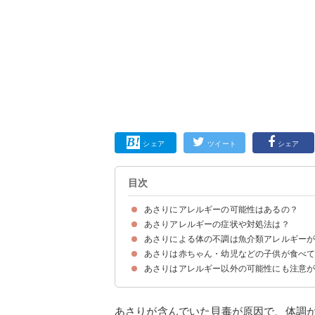
シェア
ツイート
シェア
目次
あさりにアレルギーの可能性はあるの？
あさりアレルギーの症状や対処法は？
あさりはアレルギーを引き起こす可能性がある
あさりによる体の不調は魚介類アレルギー
あさりによるアレルギー症状
アナフィラキシーの症状がある場合は直ちに医療
あさりは赤ちゃん・幼児などの子供が食べ
①貝毒の可能性
②ヒスタミンによる食中毒の可能性
③アニサキスアレルギーの可能性
④ノロウイルスの可能性
あさりはアレルギー以外の可能性にも注意
あさりが含んでいた貝毒が原因で、体調