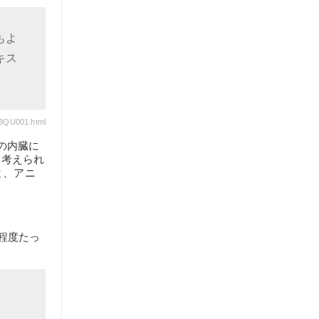
もよ
キス
BQU001.html
の内臓に
と考えられ
と、アニ
程度たっ