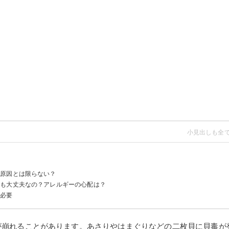
が原因とは限らない？
機関を受診しよう
ても大丈夫なの？アレルギーの心配は？
が必要
が崩れることがあります。あさりやはまぐりなどの二枚貝に貝毒が