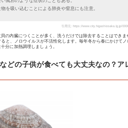
軽い風邪のような症状のこともある。
吐物を吸い込むことによる肺炎や窒息にも注意。
引用元: https://www.city.higashiosaka.lg.jp/00
枚貝の内臓につくことが多く、洗うだけでは除去することはできま
熱すると、ノロウイルスが不活性化します。毎年冬から春にかけてノ
は十分に加熱調理しましょう。
などの子供が食べても大丈夫なの？ア