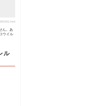
00002011.html
せん。あ
ロウイル
レル