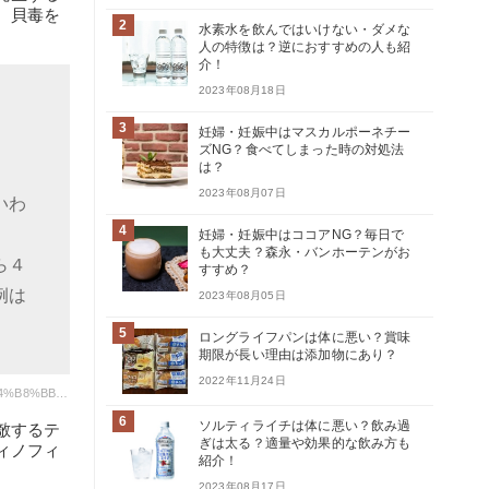
。貝毒を
2
水素水を飲んではいけない・ダメな
人の特徴は？逆におすすめの人も紹
介！
2023年08月18日
3
妊婦・妊娠中はマスカルポーネチー
ズNG？食べてしまった時の対処法
は？
。
2023年08月07日
いわ
4
妊婦・妊娠中はココアNG？毎日で
も大丈夫？森永・バンホーテンがお
ら４
すすめ？
例は
2023年08月05日
5
ロングライフパンは体に悪い？賞味
期限が長い理由は添加物にあり？
2022年11月24日
引用元: https://www.pref.mie.lg.jp/SUISAN/HP/38846033586.htm#:~:text=%E8%B2%9D%E6%AF%92%E3%81%A8%E3%81%AF%E3%80%81%E4%B8%BB,%E3%81%A8%E5%91%BC%E3%81%B6%E5%A0%B4%E5%90%88%E3%82%82%E3%81%82%E3%82%8A%E3%81%BE%E3%81%99%E3%80%82
6
ソルティライチは体に悪い？飲み過
敵するテ
ぎは太る？適量や効果的な飲み方も
ィノフィ
紹介！
2023年08月17日