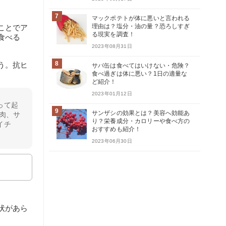
7
マックポテトが体に悪いと言われる
理由は？塩分・油の量？恐ろしすぎ
ことでア
る現実を調査！
食べる
2023年08月31日
8
う。抗ヒ
サバ缶は食べてはいけない・危険？
食べ過ぎは体に悪い？1日の適量な
ど紹介！
2023年01月12日
って起
9
サンザシの効果とは？美容へ効能あ
肉、サ
り？栄養成分・カロリーや食べ方の
イチ
おすすめも紹介！
2023年06月30日
状があら