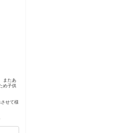
。またあ
ため子供
べさせて様
）