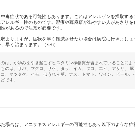
食中毒症状である可能性もあります。これはアレルゲンを摂取する
非アレルギー性のものです。湿疹や蕁麻疹が出やすい人があさりを
能性があるので注意が必要です。
に収まりますが、症状を早く軽減させたい場合は病院に行きましょ
、早く治まります。（※6）
ものは、かゆみを引き起こすヒスタミン様物質が含まれていることによ
なものは、サバ、マグロ、サケ、タラ、イカ、タコ、エビ、アサリ、 豚
ノコ、マツタケ、イモ、ほうれん草、ナス、トマト、ワイン、ビール、
などです。
べた場合は、アニサキスアレルギーの可能性もあり以下のような症