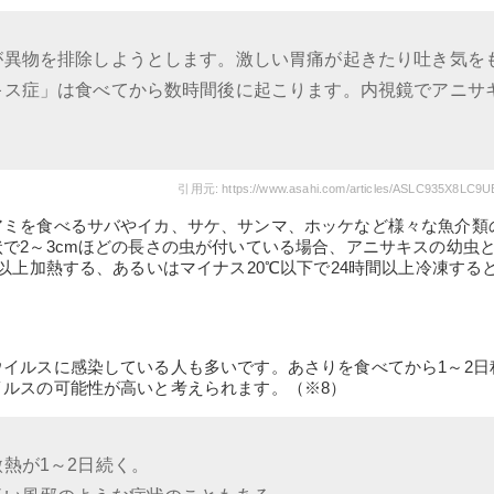
が異物を排除しようとします。激しい胃痛が起きたり吐き気を
キス症」は食べてから数時間後に起こります。内視鏡でアニサ
引用元: https://www.asahi.com/articles/ASLC935X8LC9U
アミを食べるサバやイカ、サケ、サンマ、ホッケなど様々な魚介類
で2～3cmほどの長さの虫が付いている場合、アニサキスの幼虫
以上加熱する、あるいはマイナス20℃以下で24時間以上冷凍する
イルスに感染している人も多いです。あさりを食べてから1～2日
ルスの可能性が高いと考えられます。（※8）
熱が1～2日続く。