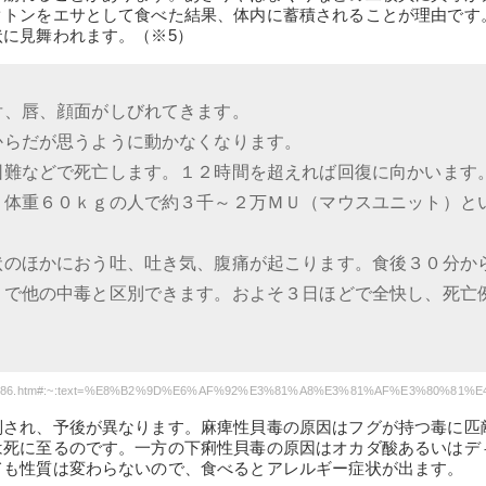
クトンをエサとして食べた結果、体内に蓄積されることが理由です
に見舞われます。（※5）
舌、唇、顔面がしびれてきます。
からだが思うように動かなくなります。
困難などで死亡します。１２時間を超えれば回復に向かいます
、体重６０ｋｇの人で約３千～２万ＭＵ（マウスユニット）と
状のほかにおう吐、吐き気、腹痛が起こります。食後３０分か
とで他の中毒と区別できます。およそ３日ほどで全快し、死亡
別され、予後が異なります。麻痺性貝毒の原因はフグが持つ毒に匹
は死に至るのです。一方の下痢性貝毒の原因はオカダ酸あるいはデ
ても性質は変わらないので、食べるとアレルギー症状が出ます。