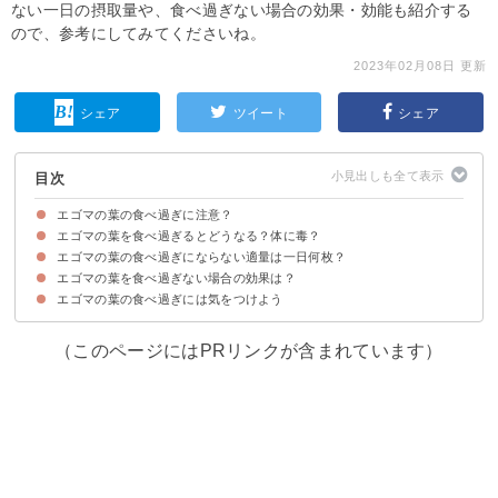
ない一日の摂取量や、食べ過ぎない場合の効果・効能も紹介する
ので、参考にしてみてくださいね。
2023年02月08日 更新
シェア
ツイート
シェア
目次
エゴマの葉の食べ過ぎに注意？
エゴマの葉を食べ過ぎるとどうなる？体に毒？
エゴマの葉の食べ過ぎにならない適量は一日何枚？
エゴマの葉の食べ過ぎは下痢・腹痛になる恐れがある
エゴマの葉を食べ過ぎない場合の効果は？
エゴマの葉の適量は一日に4枚（4g）程度
エゴマの葉の食べ過ぎには気をつけよう
①アンチエイジング・美容効果
②抗菌・アレルギー効果
③生活習慣病の予防
④冷え性の改善
⑤骨粗しょう症の予防
（このページにはPRリンクが含まれています）