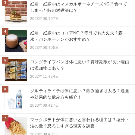
3
妊婦・妊娠中はマスカルポーネチーズNG？食べて
しまった時の対処法は？
2023年08月07日
4
妊婦・妊娠中はココアNG？毎日でも大丈夫？森
永・バンホーテンがおすすめ？
2023年08月05日
5
ロングライフパンは体に悪い？賞味期限が長い理由
は添加物にあり？
2022年11月24日
6
ソルティライチは体に悪い？飲み過ぎは太る？適量
や効果的な飲み方も紹介！
2023年08月17日
7
マックポテトが体に悪いと言われる理由は？塩分・
油の量？恐ろしすぎる現実を調査！
2023年08月31日