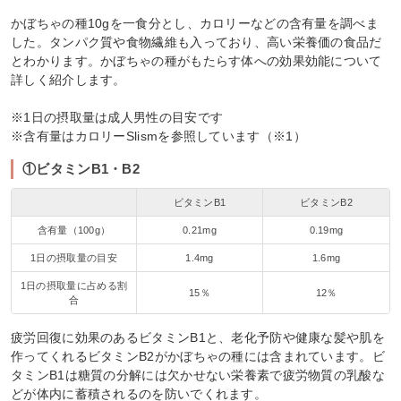
かぼちゃの種10gを一食分とし、カロリーなどの含有量を調べま
した。タンパク質や食物繊維も入っており、高い栄養価の食品だ
とわかります。かぼちゃの種がもたらす体への効果効能について
詳しく紹介します。
※1日の摂取量は成人男性の目安です
※含有量はカロリーSlismを参照しています（※1）
①ビタミンB1・B2
ビタミンB1
ビタミンB2
含有量（100g）
0.21mg
0.19mg
1日の摂取量の目安
1.4mg
1.6mg
1日の摂取量に占める割
15％
12％
合
疲労回復に効果のあるビタミンB1と、老化予防や健康な髪や肌を
作ってくれるビタミンB2がかぼちゃの種には含まれています。ビ
タミンB1は糖質の分解には欠かせない栄養素で疲労物質の乳酸な
どが体内に蓄積されるのを防いでくれます。