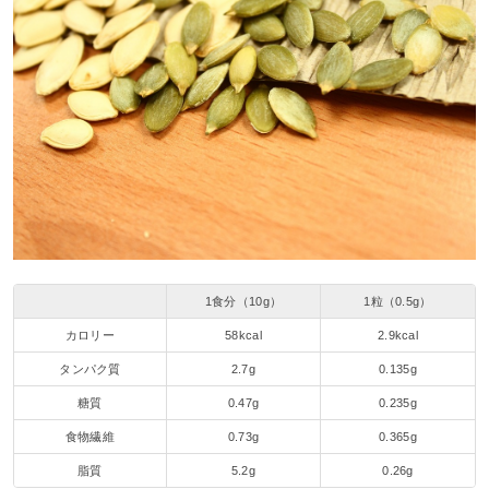
1食分（10g）
1粒（0.5g）
カロリー
58kcal
2.9kcal
タンパク質
2.7g
0.135g
糖質
0.47g
0.235g
食物繊維
0.73g
0.365g
脂質
5.2g
0.26g