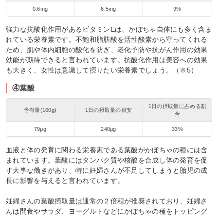
0.6mg
6.5mg
9%
強力な抗酸化作用があるビタミンEは、かぼちゃ自体にも多く含ま
れている栄養素です。不飽和脂肪酸を活性酸素から守ってくれる
ため、肌や体内細胞の酸化を防ぎ、老化予防や抗がん作用の効果
効能が期待できると言われています。抗酸化作用は美容への効果
も大きく、女性は意識して摂りたい栄養素でしょう。（※5）
④葉酸
1日の摂取量に占める割
含有量(100g)
1日の摂取量の目安
合
79μg
240μg
33%
血液と体の発育に関わる栄養素である葉酸がかぼちゃの種には含
まれています。葉酸にはタンパク質や核酸を合成し体の発育を促
す大事な働きがあり、特に妊婦さんが不足してしまうと胎児の成
長に影響を与えると言われています。
妊婦さんの葉酸摂取量は通常の２倍程が推奨されており、妊婦さ
んは間食やサラダ、ヨーグルトなどにかぼちゃの種をトッピング