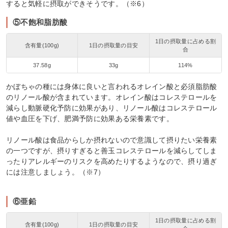
すると気軽に摂取ができそうです。（※6）
⑤不飽和脂肪酸
1日の摂取量に占める割
含有量(100g)
1日の摂取量の目安
合
37.58g
33g
114%
かぼちゃの種には身体に良いと言われるオレイン酸と必須脂肪酸
のリノール酸が含まれています。オレイン酸はコレステロールを
減らし動脈硬化予防に効果があり、リノール酸はコレステロール
値や血圧を下げ、肥満予防に効果ある栄養素です。
リノール酸は食品からしか摂れないので意識して摂りたい栄養素
の一つですが、摂りすぎると善玉コレステロールを減らしてしま
ったりアレルギーのリスクを高めたりするようなので、摂り過ぎ
には注意しましょう。（※7）
⑥亜鉛
1日の摂取量に占める割
含有量(100g)
1日の摂取量の目安