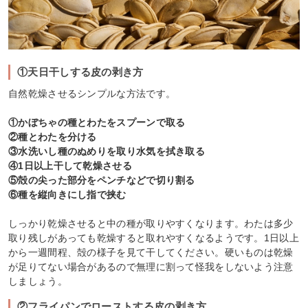
①天日干しする皮の剥き方
自然乾燥させるシンプルな方法です。
①かぼちゃの種とわたをスプーンで取る
②種とわたを分ける
③水洗いし種のぬめりを取り水気を拭き取る
④1日以上干して乾燥させる
⑤殻の尖った部分をペンチなどで切り割る
⑥種を縦向きにし指で挟む
しっかり乾燥させると中の種が取りやすくなります。わたは多少
取り残しがあっても乾燥すると取れやすくなるようです。1日以上
から一週間程、殻の様子を見て干してください。硬いものは乾燥
が足りてない場合があるので無理に割って怪我をしないよう注意
しましょう。
②フライパンでローストする皮の剥き方