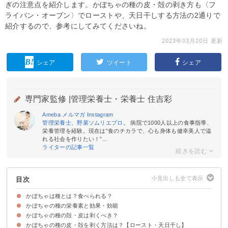
ぎの注意点を紹介します。かぼちゃの種の皮・殻の剥き方も〈フ
ライパン・オーブン〉でローストや、天日干しする方法の2通りで
紹介するので、参考にしてみてくださいね。
2023年03月20日 更新
シェア
ツイート
シェア
専門家監修 |
管理栄養士・栄養士 住吉彩
Ameba
メルマガ
Instagram
管理栄養士、野菜ソムリエプロ
。 病院で1000人以上の食事指導、
栄養管理を経験。現在は”食のチカラで、心も身体も健幸美人で溢
れる社会を作りたい！”...
ライターの記事一覧
目次
かぼちゃは種とは？食べられる？
かぼちゃの種の栄養素と効果・効能
かぼちゃの種の殻・皮は剥くべき？
①ビタミンB1・B2
②ナイアシン
③ビタミンE
④葉酸
⑤不飽和脂肪酸
⑥亜鉛
⑦マグネシウム
かぼちゃの種の皮・殻を剥く方法は？【ロースト・天日干し】
かぼちゃの種の皮・殻は基本剥く