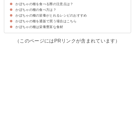
かぼちゃの種を食べる際の注意点は？
①天日干しする皮の剥き方
②フライパンでローストする皮の剥き方
③オーブンでローストする皮の剥き方
かぼちゃの種の食べ方は？
カロリー・脂質が高く食べ過ぎに注意
1日の摂取量の目安
かぼちゃの種の栄養がとれるレシピのおすすめ
①そのまま食べる
②ケーキなどスイーツの材料
かぼちゃの種を通販で買う場合はこちら
①かぼちゃの種のキャラメリゼ
②かぼちゃの種のオートミールクッキー
③かぼちゃの種のきのこサラダ
④かぼちゃの種のドレッシング
⑤かぼちゃの種のチョコレート
かぼちゃの種は栄養豊富な食材
①新鮮市場藤本商店かぼちゃの種500g1780円
②ひなうたかぼちゃの種250g800円
③みの屋かぼちゃの種生500g1160円
（このページにはPRリンクが含まれています）