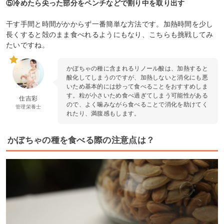
⑤冷めたら尖った部分をペンチなどで割り中を取り出す
干す手間と時間がかからず一番簡単な方法です。加熱時間を少し
長くすると殻のまま食べれるようにもなり、こちらも挑戦してみ
たいですね。
かぼちゃの種に含まれるリノール酸は、加熱すると
酸化してしまうのですが、加熱しないと消化にも悪
いため基本的には炒って食べることをおすすめしま
す。粒が小さいため食べ過ぎてしまう可能性がある
住吉彩
ので、よく噛みながら食べることで消化を助けてく
管理栄養士
れたり、満腹感もします。
かぼちゃの種を食べる際の注意点は？