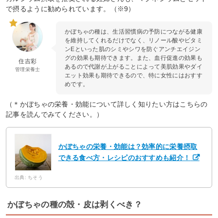
で摂るように勧められています。（※9）
かぼちゃの種は、生活習慣病の予防につながる健康
を維持してくれるだけでなく、リノール酸やビタミ
ンEといった肌のシミやシワを防ぐアンチエイジン
グの効果も期待できます。また、血行促進の効果も
住吉彩
あるので代謝が上がることによって美肌効果やダイ
管理栄養士
エット効果も期待できるので、特に女性にはおすす
めです。
（＊かぼちゃの栄養・効能について詳しく知りたい方はこちらの
記事を読んでみてください。）
かぼちゃの栄養・効能は？効率的に栄養摂取
できる食べ方・レシピのおすすめも紹介！
出典: ちそう
かぼちゃの種の殻・皮は剥くべき？