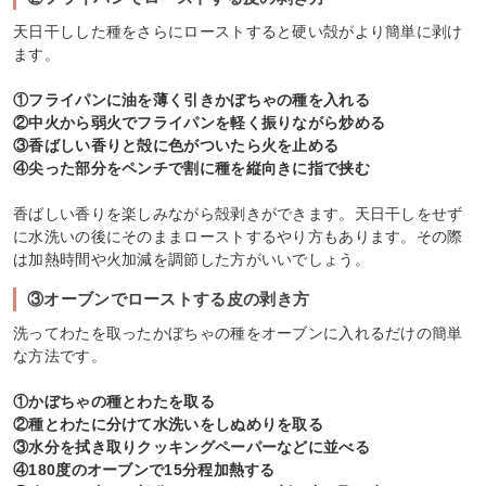
天日干しした種をさらにローストすると硬い殻がより簡単に剥け
ます。
①フライパンに油を薄く引きかぼちゃの種を入れる
②中火から弱火でフライパンを軽く振りながら炒める
③香ばしい香りと殻に色がついたら火を止める
④尖った部分をペンチで割に種を縦向きに指で挟む
香ばしい香りを楽しみながら殻剥きができます。天日干しをせず
に水洗いの後にそのままローストするやり方もあります。その際
は加熱時間や火加減を調節した方がいいでしょう。
③オーブンでローストする皮の剥き方
洗ってわたを取ったかぼちゃの種をオーブンに入れるだけの簡単
な方法です。
①かぼちゃの種とわたを取る
②種とわたに分けて水洗いをしぬめりを取る
③水分を拭き取りクッキングペーパーなどに並べる
④180度のオーブンで15分程加熱する