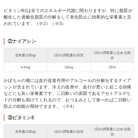
ビタミンB2は全てのエネルギー代謝に関わりますが、特に脂質が
酸化した過酸化脂質の分解をして老化防止に効果的な栄養素と言
われています。（※2）（※3）
②ナイアシン
1日の摂取量に占める割
含有量(100g)
1日の摂取量の目安
合
4.4mg
15mg
29%
かぼちゃの種には血行促進作用やアルコールの分解をするナイア
シンが含まれています。冷えの改善や、血行が悪いと起こる頭痛
などにも良い栄養素です。二日酔いの原因であるアセトアルデヒ
ドの分解も助けてくれるので、おつまみとして食べれば二日酔い
防止の効能が期待できます。（※4）
③ビタミンE
1日の摂取量に占める割
含有量(100g)
1日の摂取量の目安
合