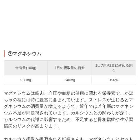
⑦マグネシウム
1日の摂取量に占める割
含有量(100g)
1日の摂取量の目安
合
530mg
340mg
156%
マグネシウムは筋肉、血圧や血糖の健康に関わる栄養素で、かぼ
ちゃの種には特に豊富に含まれています。ストレスが生じるとマ
グネシウムの消費量が増えるようで、近年では若年層のマグネシ
ウム不足が問題視されています。カルシウムとの関わりが深く、
カルシウムの代謝に影響するため、不足すると骨粗鬆症や生活習
慣病のリスクが高まります。
カルシウム摂取を推奨される妊婦さんも、マグネシウムとセット