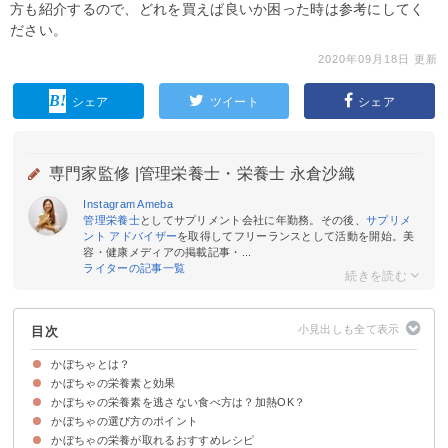
方も紹介するので、どれを買えば良いか困った時は参考にしてく
ださい。
2020年09月18日 更新
シェア
ツイート
シェア
専門家監修 |
管理栄養士・栄養士 永倉沙織
Instagram
Ameba
管理栄養士
としてサプリメント会社に年勤務。その後、
サプリメ
ント アドバイザー
を取得してフリーランスとして活動を開始。美
容・健康メディアの掲載記事・...
ライターの記事一覧
目次
かぼちゃとは？
かぼちゃの栄養素と効果
かぼちゃの種類
かぼちゃの旬
かぼちゃの栄養素を逃さない食べ方は？加熱OK？
①β-カロテン
②ビタミンACE
③食物繊維
④不飽和脂肪酸
⑤鉄分
かぼちゃの選び方のポイント
①炒める・蒸すのがおすすめ
②油でβ-カロテンの吸収率をあげる
③皮・種も食べる
④食べ合わせを考慮する
かぼちゃの栄養が取れるおすすめレシピ
①見た目
②触感