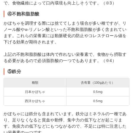
で、食物繊維によって口内環境も向上しそうです。（※3）
④不飽和脂肪酸
かぼちゃを調理する際には捨ててしまう場合が多い種ですが、リ
ノール酸やα-リノレン酸といった不飽和脂肪酸が多く含まれてい
ます。これらの栄養素には動脈硬化の防止やコレステロール値を
下げる効果が期待されます。
上記の不飽和脂肪酸は体内で作れない栄養素で、食物から摂取す
る必要があるので必須脂肪酸の一つでもあります。（※4）
⑤鉄分
種類
含有量（100gあたり）
日本かぼちゃ
0.5mg
西洋かぼちゃ
0.5mg
かぼちゃには鉄分も含まれています。鉄分はミネラルの一種であ
り、足りなくなると貧血や動悸、集中力の低下などが起こりま
す。免疫力の低下などにもつながるので、不足には特に注意した
い栄養素の一つです。