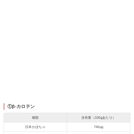
①β-カロテン
種類
含有量（100gあたり）
日本かぼちゃ
740μg