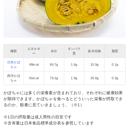
エネルギ
タンパク
種類
水分
炭水化物
脂質
ー
質
日本かぼ
49kcal
86.7g
1.6g
10.9g
0.1g
ちゃ
西洋かぼ
91kcal
76.2g
1.9g
20.6g
0.3g
ちゃ
かぼちゃには多くの栄養素が含まれており、それぞれに健康効果
が期待できます。かぼちゃを食べるとどういった栄養が摂取でき
るのか、順番に見ていきましょう。（※1）
※1日の摂取量は成人男性の目安です
※含有量は日本食品標準成分表を参照しています