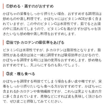
①炒める・蒸すのがおすすめ
かぼちゃの栄養をしっかり摂りたい場合、おすすめする調理法は
炒めものや蒸し料理です。かぼちゃにはビタミンACEが多く含ま
れていますが、この中のビタミンCは水溶性です。茹でるとお湯
の中に流れ出てしまうので、ビタミンCを逃がさずかぼちゃを頂
きたいなら炒め物や蒸し料理をおすすめします。
②油でβ-カロテンの吸収率をあげる
ビタミンCは水溶性ですが、β-カロテンは脂溶性となります。脂
溶性がある成分は油と一緒に調理すれば吸収効率が上がるので、
かぼちゃを調理する時には油の使用をおすすめします。炒め物も
おすすめですし、天ぷらにするのも良いでしょう。
③皮・種も食べる
かぼちゃを調理する時捨ててしまう場合も多い皮や種ですが、栄
養をしっかり摂りたいなら食べる方がおすすめです。かぼちゃに
含まれるβ-カロテンや食物繊維ですが、これらは実よりも皮の方
に多く含まれています。煮物などにすれば皮も美味しく頂けるの
で、ぜひ皮ごと摂取してみてください。