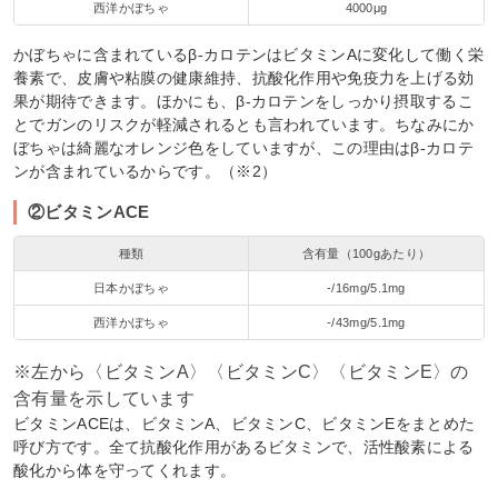
西洋かぼちゃ
4000μg
かぼちゃに含まれているβ-カロテンはビタミンAに変化して働く栄
養素で、皮膚や粘膜の健康維持、抗酸化作用や免疫力を上げる効
果が期待できます。ほかにも、β-カロテンをしっかり摂取するこ
とでガンのリスクが軽減されるとも言われています。ちなみにか
ぼちゃは綺麗なオレンジ色をしていますが、この理由はβ-カロテ
ンが含まれているからです。（※2）
②ビタミンACE
種類
含有量（100gあたり）
日本かぼちゃ
-/16mg/5.1mg
西洋かぼちゃ
-/43mg/5.1mg
※左から〈ビタミンA〉〈ビタミンC〉〈ビタミンE〉の
含有量を示しています
ビタミンACEは、ビタミンA、ビタミンC、ビタミンEをまとめた
呼び方です。全て抗酸化作用があるビタミンで、活性酸素による
酸化から体を守ってくれます。