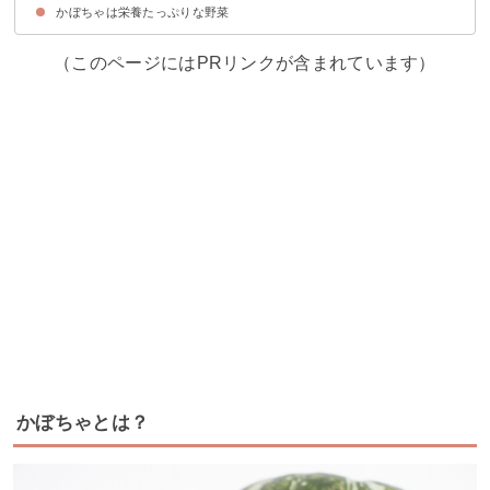
かぼちゃは栄養たっぷりな野菜
①皮ごと美味しいかぼちゃスープ
②かぼちゃのスパニッシュオムレツ
③かぼちゃのシフォンケーキ
（このページにはPRリンクが含まれています）
かぼちゃとは？