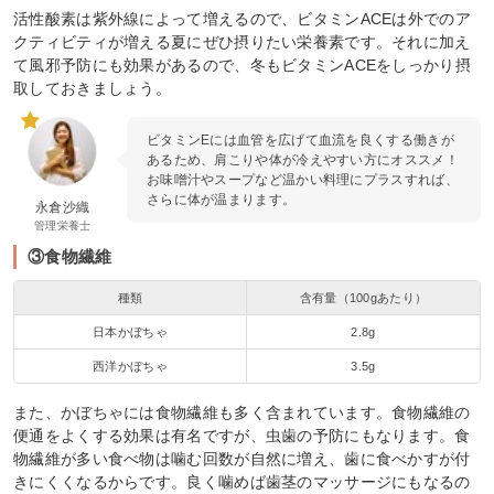
活性酸素は紫外線によって増えるので、ビタミンACEは外でのア
クティビティが増える夏にぜひ摂りたい栄養素です。それに加え
て風邪予防にも効果があるので、冬もビタミンACEをしっかり摂
取しておきましょう。
ビタミンEには血管を広げて血流を良くする働きが
あるため、肩こりや体が冷えやすい方にオススメ！
お味噌汁やスープなど温かい料理にプラスすれば、
さらに体が温まります。
永倉沙織
管理栄養士
③食物繊維
種類
含有量（100gあたり）
日本かぼちゃ
2.8g
西洋かぼちゃ
3.5g
また、かぼちゃには食物繊維も多く含まれています。食物繊維の
便通をよくする効果は有名ですが、虫歯の予防にもなります。食
物繊維が多い食べ物は噛む回数が自然に増え、歯に食べかすが付
きにくくなるからです。良く噛めば歯茎のマッサージにもなるの