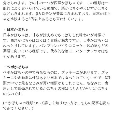
分けられます。その中の一つが西洋かぼちゃです。この種類は一
般的によく食べられている種類で、栗かぼちゃやえびすかぼちゃ
なども含まれます。βカロテンが豊富に含まれており、日本かぼち
ゃと比較すると5倍以上あるとも言われています。
・日本かぼちゃ
日本かぼちゃは、甘さが控えめでさっぱりした味わいが特徴で
す。西洋かぼちゃはほくほく食感が魅力ですが、日本かぼちゃは
ねっとりしています。パンプキンパイやコロッケ、炒め物などの
調理に向いている種類です。代表的な物に、バターナッツかぼち
ゃがあります。
・ペポかぼちゃ
ペポかぼちゃの中で有名なものに、ズッキーニがあります。ズッ
キーニや金糸瓜以外はあまり日本では食べられていないので、3種
類の中では最もなじみが薄い種類かもしれません。ちなみに、食
用として販売されているかぼちゃの種はほとんどがペポかぼちゃ
のものです。
(＊かぼちゃの種類ついて詳しく知りたい方はこちらの記事を読ん
でみてください。)