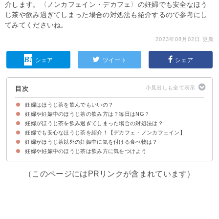
介します。〈ノンカフェイン・デカフェ〉の妊婦でも安全なほう
じ茶や飲み過ぎてしまった場合の対処法も紹介するので参考にし
てみてくださいね。
2023年08月02日 更新
シェア
ツイート
シェア
目次
妊婦はほうじ茶を飲んでもいいの？
妊婦や妊娠中のほうじ茶の飲み方は？毎日はNG？
ほうじ茶にはカフェインが含まれているため妊娠中は避けた方が無難
妊婦がほうじ茶を飲み過ぎてしまった場合の対処法は？
①ほうじ茶を飲む量は1日に1Lまで
②ノンカフェイン・デカフェタイプのほうじ茶などが無難
妊婦でも安心なほうじ茶を紹介！【デカフェ・ノンカフェイン】
心配な場合は病院に行くのが安心
妊婦がほうじ茶以外の妊娠中に気を付ける食べ物は？
①ティーブティック やさしいデカフェ ほうじ茶
②カフェインレス 国産 有機 ほうじ茶
③カフェインレス 高級ほうじ茶 金澤棒茶
妊婦や妊娠中のほうじ茶は飲み方に気をつけよう
（このページにはPRリンクが含まれています）