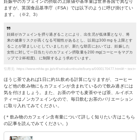
妊娠中のカフェインの摂取の上限値や基準量は世界各国で異なり
ますが、英国食品基準庁（FSA）では以下のように呼び掛けてい
ます。（※2、3）
妊婦がカフェインを摂り過ぎることにより、出生児が低体重となり、将
来の健康リスクが高くなる可能性があるとし、以前は300 mg を上限とす
ることが望ましいとしていましたが、新たな助言においては、妊娠した
女性に対して一日当たりのカフェイン摂取量を200 mg(コーヒーをマグカ
ップで２杯程度)、に制限するよう求めています。
引用元: https://www.mhlw.go.jp/stf/seisakunitsuite/bunya/0000170477.html#:~:text=
ほうじ茶であれば1日に約1L飲める計算になりますが、コーヒー
など他の飲み物にもカフェインが含まれているので飲み過ぎには
気を付けましょう。また、お茶の中でも麦茶やそば茶、ルイボス
ティーはノンカフェインなので、毎日飲むお茶のバリエーション
に取り入れてみてください。
(＊飲み物のカフェイン含有量について詳しく知りたい方はこちら
の記事を読んでみてください。)