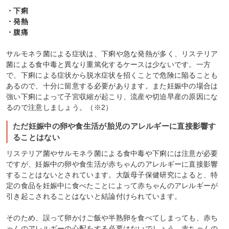
・下痢
・発熱
・腹痛
サルモネラ菌による症状は、下痢や急な発熱が多く、リステリア
菌による食中毒と異なり重篤化するケースは少ないです。一方
で、下痢による症状から脱水症状を招くことで危険に陥ることも
あるので、十分に留意する必要があります。また妊娠中の場合は
強い下痢によって子宮収縮が起こり、流産や切迫早産の原因にな
るので注意しましょう。（※2）
ただ妊娠中の卵や食生活が胎児のアレルギーに直接影響す
ることはない
リステリア菌やサルモネラ菌による食中毒や下痢には注意が必要
ですが、妊娠中の卵や食生活が赤ちゃんのアレルギーに直接影響
することはないとされています。大阪母子保健研究によると、特
定の食品を妊娠中に食べたことによって赤ちゃんのアレルギーが
引き起こされることはないと結論付けられています。
そのため、誤って卵かけご飯や半熟卵を食べてしまっても、赤ち
ゃんのアレルギーの心配をする必要はないでしょう。赤ちゃんの