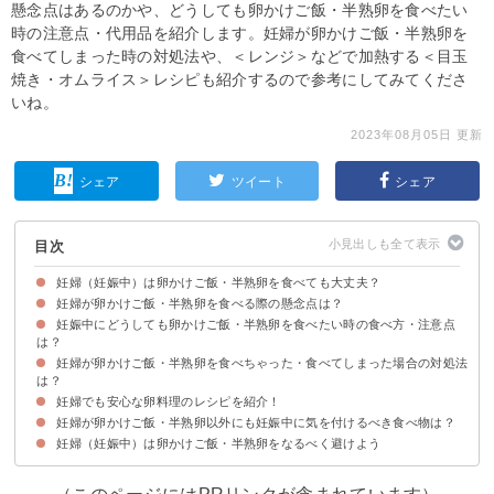
懸念点はあるのかや、どうしても卵かけご飯・半熟卵を食べたい
時の注意点・代用品を紹介します。妊婦が卵かけご飯・半熟卵を
食べてしまった時の対処法や、＜レンジ＞などで加熱する＜目玉
焼き・オムライス＞レシピも紹介するので参考にしてみてくださ
いね。
2023年08月05日 更新
シェア
ツイート
シェア
目次
妊婦（妊娠中）は卵かけご飯・半熟卵を食べても大丈夫？
妊婦が卵かけご飯・半熟卵を食べる際の懸念点は？
妊娠中には卵かけご飯・半熟卵をなるべく食べない方が良い
妊娠中にどうしても卵かけご飯・半熟卵を食べたい時の食べ方・注意点
①リステリア菌による食中毒
②サルモネラ菌による食中毒
ただ妊娠中の卵や食生活が胎児のアレルギーに直接影響することはない
は？
妊婦が卵かけご飯・半熟卵を食べちゃった・食べてしまった場合の対処法
①卵は新鮮なものを選ぶ
②卵を割った・調理した後はなるべく早く食べる
③生卵に触れた手や調理器具は綺麗に洗う・消毒する
④すき焼きなどでは生卵の代用品を使うのも手
は？
妊婦でも安心な卵料理のレシピを紹介！
心配な場合は病院へ行くのが安心
妊婦が卵かけご飯・半熟卵以外にも妊娠中に気を付けるべき食べ物は？
①目玉焼き
②レンジで簡単に作れるマグカップオムライス
③電子レンジで作る卵焼き
妊婦（妊娠中）は卵かけご飯・半熟卵をなるべく避けよう