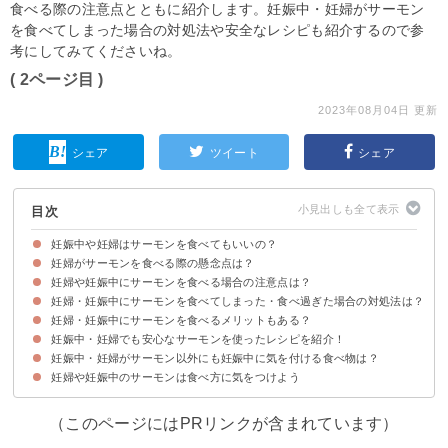
食べる際の注意点とともに紹介します。妊娠中・妊婦がサーモン
を食べてしまった場合の対処法や安全なレシピも紹介するので参
考にしてみてくださいね。
( 2ページ目 )
2023年08月04日 更新
シェア
ツイート
シェア
目次
妊娠中や妊婦はサーモンを食べてもいいの？
妊婦がサーモンを食べる際の懸念点は？
妊娠中や妊婦はサーモンの食べ方に気をつければ大丈夫
妊婦や妊娠中にサーモンを食べる場合の注意点は？
①リステリア菌
②腸炎ビブリオ・ノロウイルスなどによる食中毒
③水銀
妊婦・妊娠中にサーモンを食べてしまった・食べ過ぎた場合の対処法は？
①サーモンを食べる量は1日に80gまで
②刺身・炙り・寿司など生は避けて十分に加熱して食べる
③塩分の多い調味料・調理方法を避ける
妊婦・妊娠中にサーモンを食べるメリットもある？
心配な場合は病院に行くのが安心
妊娠中・妊婦でも安心なサーモンを使ったレシピを紹介！
①DHA・EPA
②ビタミンD
③ビタミンB
④タンパク質
妊娠中・妊婦がサーモン以外にも妊娠中に気を付ける食べ物は？
①サーモンの味噌クリーム煮
②サーモンソテーのレモンタルタルソースがけ
③揚げないサーモンフライ
妊婦や妊娠中のサーモンは食べ方に気をつけよう
（このページにはPRリンクが含まれています）