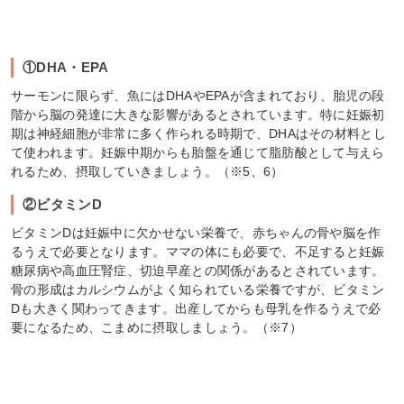
①DHA・EPA
サーモンに限らず、魚にはDHAやEPAが含まれており、胎児の段
階から脳の発達に大きな影響があるとされています。特に妊娠初
期は神経細胞が非常に多く作られる時期で、DHAはその材料とし
て使われます。妊娠中期からも胎盤を通じて脂肪酸として与えら
れるため、摂取していきましょう。（※5、6）
②ビタミンD
ビタミンDは妊娠中に欠かせない栄養で、赤ちゃんの骨や脳を作
るうえで必要となります。ママの体にも必要で、不足すると妊娠
糖尿病や高血圧腎症、切迫早産との関係があるとされています。
骨の形成はカルシウムがよく知られている栄養ですが、ビタミン
Dも大きく関わってきます。出産してからも母乳を作るうえで必
要になるため、こまめに摂取しましょう。（※7）