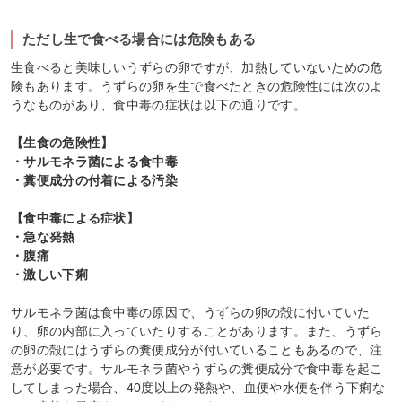
ただし生で食べる場合には危険もある
生食べると美味しいうずらの卵ですが、加熱していないための危
険もあります。うずらの卵を生で食べたときの危険性には次のよ
うなものがあり、食中毒の症状は以下の通りです。
【生食の危険性】
・サルモネラ菌による食中毒
・糞便成分の付着による汚染
【食中毒による症状】
・急な発熱
・腹痛
・激しい下痢
サルモネラ菌は食中毒の原因で、うずらの卵の殻に付いていた
り、卵の内部に入っていたりすることがあります。また、うずら
の卵の殻にはうずらの糞便成分が付いていることもあるので、注
意が必要です。サルモネラ菌やうずらの糞便成分で食中毒を起こ
してしまった場合、40度以上の発熱や、血便や水便を伴う下痢な