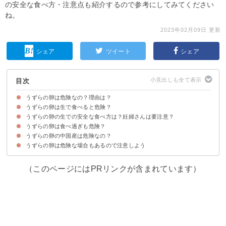
の安全な食べ方・注意点も紹介するので参考にしてみてください
ね。
2023年02月09日 更新
シェア
ツイート
シェア
目次
うずらの卵は危険なの？理由は？
うずらの卵は生で食べると危険？
うずらの卵は生食による食中毒の可能性や食べ過ぎによる危険がある
うずらの卵の生での安全な食べ方は？妊婦さんは要注意？
うずらの卵を生で食べることは可能
ただし生で食べる場合には危険もある
うずらの卵は食べ過ぎも危険？
①殻にひび割れ・汚れがないものを選ぶ
②冷蔵庫で保存する
③賞味期限に限らずなるべく早く食べる
④妊婦さんなど不安な場合は加熱調理がおすすめ
うずらの卵の中国産は危険なの？
うずらの卵を食べ過ぎるとコレステロール過多になる可能性がある
うずらの卵は1日5個程度を目安にしよう
うずらの卵は危険な場合もあるので注意しよう
うずらの卵は中国産でも日本の安全基準を満たしている
（このページにはPRリンクが含まれています）