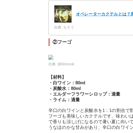
オペレーターカクテルとは？
出典: ちそう
②フーゴ
出典:
@0incook
【材料】
・白ワイン：80ml
・炭酸水：80ml
・エルダーフラワーシロップ：適量
・ライム：適量
辛口の白ワインと炭酸水を1：1の割合で
フーゴも美味しいカクテルです。味わい
で香りも涼しげになるので暑い夏に向い
うなほのかな甘みがあり、辛口の白ワイ