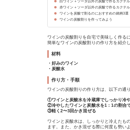
白ワイン＋ソーダ以外の炭酸で作るカクテ
材料
作り方・手順
赤ワイン＋ソーダ以外の炭酸で作るカクテ
①オペレーター
②フーゴ
③ビアスプリッツァー
ワインを炭酸で割るのにおすすめの銘柄3選
①ティント・デ・ベラーノ
②カリモーチョ
③キティ
ワインの炭酸割りを作ってみよう
①ドメーヌ・ド・ラ・ドゥナンテ ブルゴーニュ・
②ダークホース シャルドネ｜E.&J.ガロ ワイナリ
③モンテ・ジャーノ｜ラモン・ビルバオ（924円
ワインの炭酸割りを自宅で美味しく作る
簡単なワインの炭酸割りの作り方を紹介
材料
・好みのワイン
・炭酸水
作り方・手順
ワインの炭酸割りの作り方は、以下の通
①ワインと炭酸水を冷蔵庫でしっかり冷
②冷やしたワインと炭酸水を1：1の割合
③軽く2〜3回かき混ぜる
ワインと炭酸水は、しっかりと冷えたも
ます。また、かき混ぜる際に何度も勢い