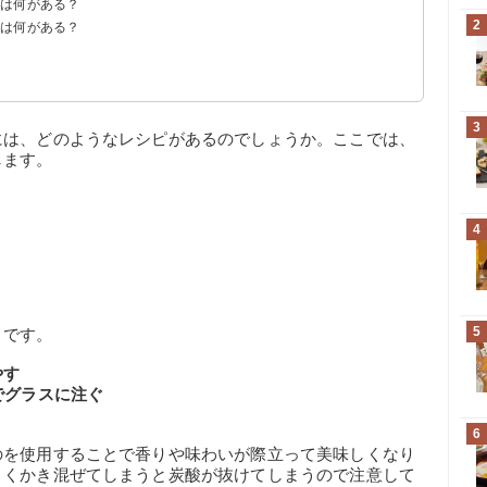
ルは何がある？
2
ルは何がある？
シャルドネ｜ドメーヌ（2400円）
ー（1243円）
）
3
には、どのようなレシピがあるのでしょうか。ここでは、
します。
4
5
りです。
やす
でグラスに注ぐ
6
のを使用することで香りや味わいが際立って美味しくなり
よくかき混ぜてしまうと炭酸が抜けてしまうので注意して