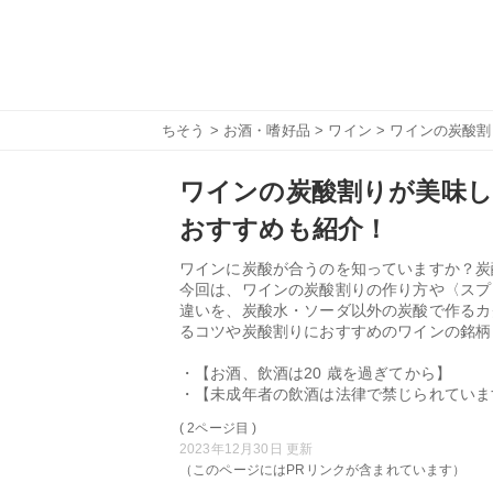
ちそう
>
お酒・嗜好品
>
ワイン
> ワインの炭酸
ワインの炭酸割りが美味
おすすめも紹介！
ワインに炭酸が合うのを知っていますか？炭
今回は、ワインの炭酸割りの作り方や〈スプ
違いを、炭酸水・ソーダ以外の炭酸で作るカ
るコツや炭酸割りにおすすめのワインの銘柄
・【お酒、飲酒は20 歳を過ぎてから】
・【未成年者の飲酒は法律で禁じられていま
( 2ページ目 )
2023年12月30日 更新
（このページにはPRリンクが含まれています）