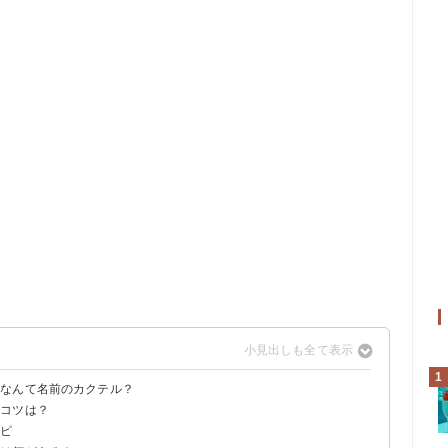
1
はなんて名前のカクテル？
るコツは？
炭酸水はスプリッツァー・ルージュというカクテル
シピ