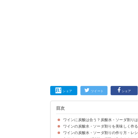
シェア
ツイート
シェア
目次
ワインに炭酸は合う？炭酸水・ソーダ割り
ワインの炭酸水・ソーダ割りを美味しく作
白ワイン＋炭酸水はスプリッツァー、赤ワイン＋
ワインに炭酸がおすすめな理由
最初から炭酸の入ってるワインもある
ワインの炭酸水・ソーダ割りの作り方・レ
①ワインと炭酸水の割合・混ぜ方
②ワインの選び方
③炭酸水・ソーダの選び方