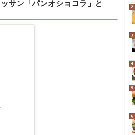
ワッサン「パンオショコラ」と
2
3
4
5
る
6