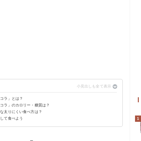
ョコラ」とは？
ョコラ」のカロリー・糖質は？
（フランス）
きな太りにくい食べ方は？
のパンと比較
費に必要な運動量
意して食べよう
1