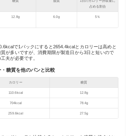
糖質
脂質
1日のカロリー摂取量に
占める割合
12.8g
6.0g
5％
kcalで1パックにすると2654.4kcalとカロリーは高めと
糖質が多いですが、消費期限が製造日から3日と短いので
の工夫が必要です。
ー・糖質を他のパンと比較
カロリー
糖質
110.6kcal
12.8g
704kcal
78.4g
259.6kcal
27.5g