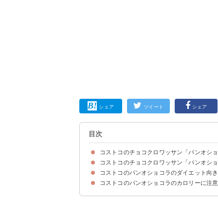
シェア
ツイート
シェア
目次
コストコのチョコクロワッサン「パンオシ
コストコのチョコクロワッサン「パンオシ
2017年にミニパンオショコラからリニューアル
パンオショコラの値段(1個あたり）
コストコのパンオショコラのダイエット向
コストコのパンオショコラのカロリー・糖質
コストコのパンオショコラのカロリー・糖質を他
コストコのパンオショコラ（1個）のカロリー消
コストコのパンオショコラのカロリーに注
①夜に食べない
②よく噛んでゆっくり食べる