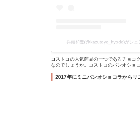
兵頭和豊(@kazutoyo_hyodo)が
コストコの人気商品の一つであるチョコ
なのでしょうか。コストコのパンオショ
2017年にミニパンオショコラから