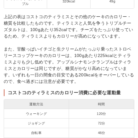
320kcal
49g
ブル
上記の表はコストコのティラミスとその他のケーキのカロリー・
糖質を比較したものです。ティラミスと人気を争うトリプルチー
ズタルトは、100gあたり352calです。チーズをたっぷり使ってい
るため、ティラミスよりもカロリーが高めになっています。
また、甘酸っぱいイチゴと生クリームがたっぷり乗ったストロベ
リースコップケーキのカロリーは、100gあたり225kcalとティラ
ミスよりも少し低めです。アップルシナモンクランブルはティラ
ミスとカロリーは同じですが、糖質がかなり高めになっていま
す。いずれも一日の間食の目安である200kcalをオーバーしている
ので、食べ過ぎには注意が必要です。
コストコのティラミスのカロリー消費に必要な運動量
運動方法
時間
ウォーキング
120分
ジョギング
72分
自転車
46分