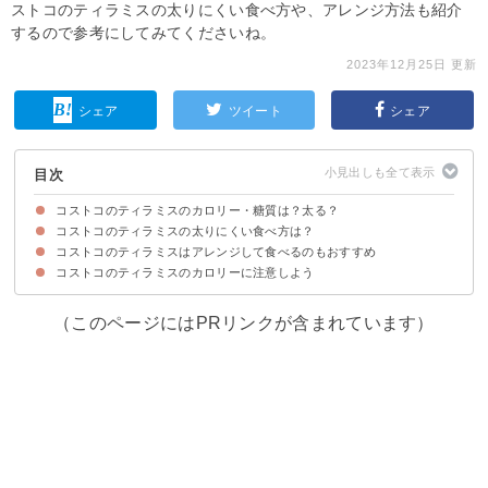
ストコのティラミスの太りにくい食べ方や、アレンジ方法も紹介
するので参考にしてみてくださいね。
2023年12月25日 更新
シェア
ツイート
シェア
目次
コストコのティラミスのカロリー・糖質は？太る？
コストコのティラミスの太りにくい食べ方は？
コストコのティラミスのカロリー・糖質
コストコのティラミスのカロリーをその他のケーキと比較
コストコのティラミスのカロリー消費に必要な運動量
コストコのティラミスはアレンジして食べるのもおすすめ
①なるべく小さく切り分ける
②夜に食べない
③ゆっくり食べる
コストコのティラミスのカロリーに注意しよう
①ティラミスサンド
②ティラミストースト
③大人のティラミスケーキ
（このページにはPRリンクが含まれています）