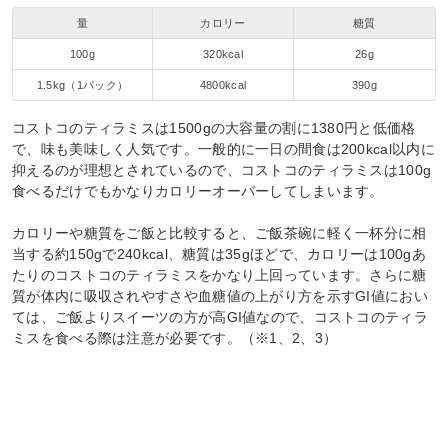
量
カロリー
糖質
100g
320kcal
26g
1.5kg（1パック）
4800kcal
390g
コストコのティラミスは1500gの大容量の割に1380円と低価格
で、味も美味しく人気です。一般的に一日の間食は200kcal以内に
抑えるのが理想とされているので、コストコのティラミスは100g
食べるだけでもかなりカロリーオーバーしてしまいます。
カロリーや糖質をご飯と比較すると、ご飯茶碗に軽く一杯分に相
当する約150gで240kcal、糖質は35gほどで、カロリーは100gあ
たりのコストコのティラミスをかなり上回っています。さらに糖
質が体内に吸収されやすさや血糖値の上がり方を示すGI値におい
ては、ご飯よりスイーツの方が高GI値なので、コストコのティラ
ミスを食べる際は注意が必要です。（※1、2、3）