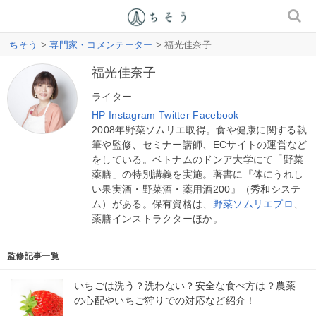
ちそう
>
専門家・コメンテーター
> 福光佳奈子
福光佳奈子
ライター
HP
Instagram
Twitter
Facebook
2008年野菜ソムリエ取得。食や健康に関する執
筆や監修、セミナー講師、ECサイトの運営など
をしている。ベトナムのドンア大学にて「野菜
薬膳」の特別講義を実施。著書に『体にうれし
い果実酒・野菜酒・薬用酒200』（秀和システ
ム）がある。保有資格は、
野菜ソムリエプロ
、
薬膳インストラクターほか。
監修記事一覧
いちごは洗う？洗わない？安全な食べ方は？農薬
の心配やいちご狩りでの対応など紹介！