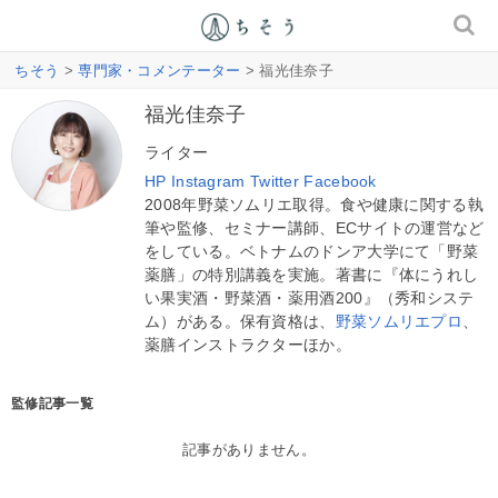
ちそう
>
専門家・コメンテーター
> 福光佳奈子
福光佳奈子
ライター
HP
Instagram
Twitter
Facebook
2008年野菜ソムリエ取得。食や健康に関する執
筆や監修、セミナー講師、ECサイトの運営など
をしている。ベトナムのドンア大学にて「野菜
薬膳」の特別講義を実施。著書に『体にうれし
い果実酒・野菜酒・薬用酒200』（秀和システ
ム）がある。保有資格は、
野菜ソムリエプロ
、
薬膳インストラクターほか。
監修記事一覧
記事がありません。