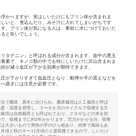
い浮かべますが、実はしいたけにもプリン体が含まれま
味しいと、煮込んだり、みそ汁に入れてしまいがちです
ます。プリン体が気になる人は、事前に水につけておいた
みると良いでしょう。
エリタデニン』と呼ばれる成分が含まれます。血中の悪玉
栄養素で、キノコ類の中でも特にしいたけに沢山含まれま
負担が減り血圧が下がる効果が期待できます。
血圧が下がりすぎて低血圧となり、動悸や手の震えなどを
食べ過ぎには注意が必要です。
方法で菌床、原木に分けられ、菌床栽培は人工栽培と呼ば
温度・湿度を管理し、３〜６か月のサイクルで収穫する方
木栽培は自然栽培とも呼ばれており、クヌギなどの木を切
ので、収穫までに約2年かかります。労力がかかる分、収穫
ズは大きいもので男性の手のひら程あり、肉厚で風味もあ
月頃と秋の９〜11月頃の２度収穫できるので、しいたけ