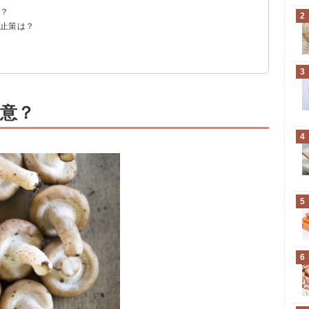
は？
2
防止策は？
？
3
意？
4
5
6