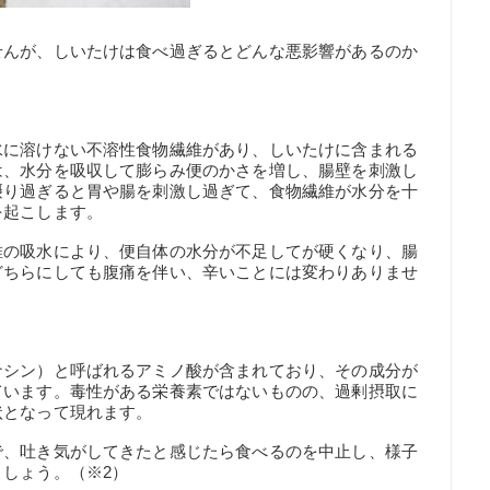
せんが、しいたけは食べ過ぎるとどんな悪影響があるのか
水に溶けない不溶性食物繊維があり、しいたけに含まれる
は、水分を吸収して膨らみ便のかさを増し、腸壁を刺激し
摂り過ぎると胃や腸を刺激し過ぎて、食物繊維が水分を十
を起こします。
維の吸水により、便自体の水分が不足してが硬くなり、腸
どちらにしても腹痛を伴い、辛いことには変わりありませ
ナシン）と呼ばれるアミノ酸が含まれており、その成分が
ています。毒性がある栄養素ではないものの、過剰摂取に
状となって現れます。
で、吐き気がしてきたと感じたら食べるのを中止し、様子
しょう。（※2）