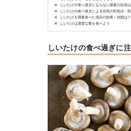
しいたけの食べ過ぎにならない適量の目安
①便秘・下痢による腹痛
②吐き気
③プリン体の取りすぎ
④低血糖になる
しいたけの食べ過ぎによる症状の対処法・
①大人の場合
②妊婦の場合
③子供の場合
しいたけを適量食べた場合の効果・効能は
①煮る・茹でるなどの調理をする
②水分を多めにとる
しいたけは適度な量を食べよう
①整腸効果・便秘解消
②免疫力の向上
③代謝の向上
④健康的な骨や歯の形成を促す
しいたけの食べ過ぎに注