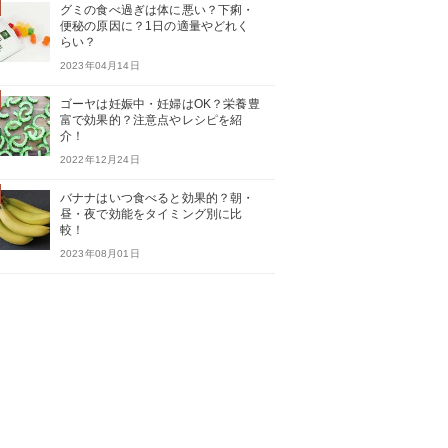
グミの食べ過ぎは体に悪い？下痢・
便秘の原因に？1日の適量やどれく
らい？
2023年04月14日
ゴーヤは妊娠中・妊婦はOK？栄養豊
富で効果的？注意点やレシピを紹
介！
2022年12月24日
バナナはいつ食べると効果的？朝・
昼・夜で効能をタイミング別に比
較！
2023年08月01日