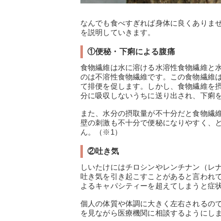
なんでも食べすぎれば身体に良くありま
を説明していきます。
①便秘・下痢による腹痛
食物繊維は水に溶ける水溶性食物繊維と
のは不溶性食物繊維です。この食物繊維
て排便を促します。しかし、食物繊維を
分に吸収しないうちに送り出され、下痢
また、水分の摂取量が不十分だと食物繊
壁の刺激も不十分で便秘になりやすく、
ん。（※1）
②吐き気
しいたけにはチロシンやレンチナン（レ
吐き気を引き起こすことがあると言われ
よるキャパシティーを超えてしまうと症
個人の体質や体調に大きく左右されるの
を見ながら医療機関に相談するようにしま