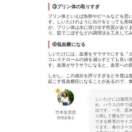
③プリン体の取りすぎ
プリン体といえば魚卵やビールなどを思
す。しいたけのように出汁をとっても美
が、プリン体は水に溶け出す性質があり
り、茹でこぼすなどの調理法を工夫して
④低血糖になる
しいたけには、血液をサラサラにする『
コレステロールの値を減らすとても良い
す。血液がサラサラになると、血管への
しかし、この成分を摂りすぎると今度は
起こす低血糖症になることがあるので、
しいたけには栽培
れ、ハウスの中で
法です。一方、原
竹本友里恵
り倒して菌を打つ
管理栄養士
できる椎茸のサイ
ります。春の３〜５